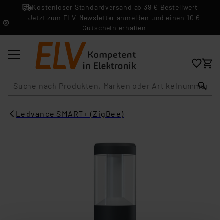
Kostenloser Standardversand ab 39 € Bestellwert
Jetzt zum ELV-Newsletter anmelden und einen 10 €
Gutschein erhalten
Suche
Ledvance SMART+ (ZigBee)