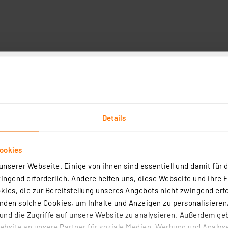
Downloads
Technische Daten
Angaben zur Produkt
weißes Licht in alle dunklen Ecken, bei einer geringen L
Details
B-Kabel bequem wiederaufladen. Durch flexible Klebestre
sen.
ookies
 flexiblen Montage für ein weites Einsatzspektrum (z. B.
nserer Webseite. Einige von ihnen sind essentiell und damit für d
ngend erforderlich. Andere helfen uns, diese Webseite und ihre 
ies, die zur Bereitstellung unseres Angebots nicht zwingend erfo
den solche Cookies, um Inhalte und Anzeigen zu personalisieren,
nd die Zugriffe auf unsere Website zu analysieren. Außerdem ge
bsite an unsere Partner für soziale Medien, Werbung und Analyse