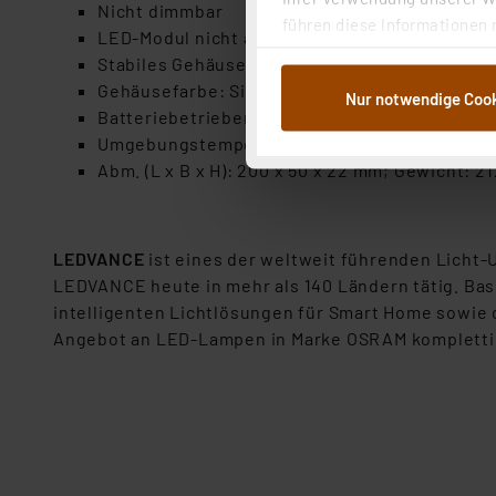
Nicht dimmbar
führen diese Informationen 
LED-Modul nicht austauschbar
im Rahmen Ihrer Nutzung der
Stabiles Gehäuse aus Aluminium (IP20); Schutzk
dem Speichern und Abrufen 
Gehäusefarbe: Silber
Nur notwendige Coo
Weiterverarbeitung für die 
Batteriebetrieben (Lithium-Ionen-Akku im Li
Abs.1a DSG-VO) zu. Eine deta
Umgebungstemperaturbereich: -20 bis +40 °C
Button „Ablehnen oder Einst
Abm. (L x B x H): 200 x 50 x 22 mm; Gewicht: 21
ganz oder teilweise zustimm
anpassen oder widerrufen. 
Auswertung und Analyse bis 
LEDVANCE
ist eines der weltweit führenden Licht
dazu führen, dass die Einst
LEDVANCE heute in mehr als 140 Ländern tätig. Ba
intelligenten Lichtlösungen für Smart Home sowie 
„Einige Drittanbieter verar
Angebot an LED-Lampen in Marke OSRAM kompletti
dieser Drittanbieter umfasst
Nähere Infos zu diesen Drit
Für die USA besteht kein A
Datenschutz nach EU-Standa
Daten in Überwachungsprogr
Unsere Kooperation mit dies