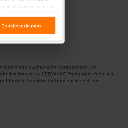
tgestellt haben oder die sie
cken, stimmen Sie sowohl
anschließenden
e Cookies erlauben
beitungszwecke (Art. 6
luss bequem aufladbar
 ist durch Klick auf den
 Cookies ablehnen oder ihr
 „Cookie Einstellungen“
tung dieser Daten zur
ser-Einstellungen können
 Allgemeinbeleuchtung hervorgegangen, ist
r erneut angezeigt wird.
teht das innovative LEDVANCE Produktportfolio aus
ditionelle Leuchtmittel und ein vielseitiges
Einbindung von Cookies
. 49 (1) lit. a DSGVO.
n der Datenschutzerklärung.
s Land mit unzureichendem
örden personenbezogene
r Europäer bestehen.
ln der Europäischen