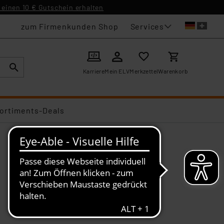
einen 10 € Gutschein erhalten
Services
zum Firmenkunden Shop
Karriere
Mein ELV
Merkzettel
Warenkorb
ortiments-Deals