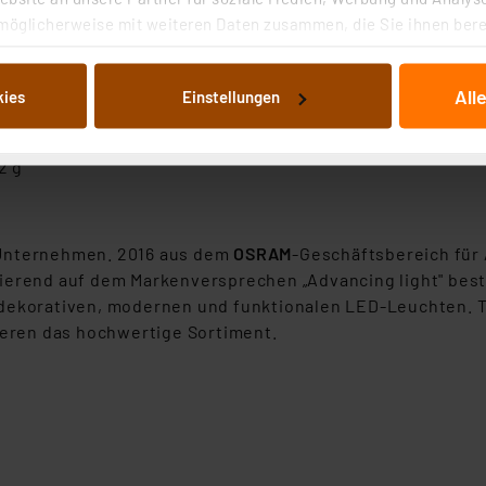
möglicherweise mit weiteren Daten zusammen, die Sie ihnen berei
 Dienste gesammelt haben. Indem Sie auf „Alle akzeptieren“ kli
lasse III
von Informationen auf Ihrem gerät (§25 Abs.1 TTDSG) sowie der 
All
kies
Einstellungen
nachfolgend dargestellten bzw. die von Ihnen ausgewählten Verar
eferumfang enthalten), eingesetzter Akku über USB-Ansch
illierte Auflistung der einzelnen Cookies nach Zweck und Anbieter
ellungen“ abrufbar. Sie können die Verwendung nicht notwendiger
2 g
en. Ihre erteilte Zustimmung können Sie jederzeit unter dem Link
Die Rechtmäßigkeit der Speicherung, Abrufung und Weiterverarbei
zum Zeitpunkt des Widerrufs bleibt hiervon unberührt. Ihre Brow
-Unternehmen. 2016 aus dem
OSRAM
-Geschäftsbereich für
ellungen nicht längerfristig gespeichert werden und dieses Banne
sierend auf dem Markenversprechen „Advancing light" bes
dekorativen, modernen und funktionalen LED-Leuchten. Tra
beiten personenbezogene Daten in den USA. Ihre Einwilligung zur 
eren das hochwertige Sortiment.
 daher ggf. auch die Verarbeitung Ihrer Daten in den USA gemäß Art
tanbietern und zu der jeweiligen Datenübermittlung erhalten Sie i
ngemessenheitsbeschluss der EU. Dies bedeutet, dass die USA al
rds eingestuft wird. So besteht etwa das Risiko, dass US-Beh
ammen verarbeiten, ohne dass hiergegen Klagemöglichkeiten fü
en Dienstleistern stützt sich auf die Standarddatenschutzklause