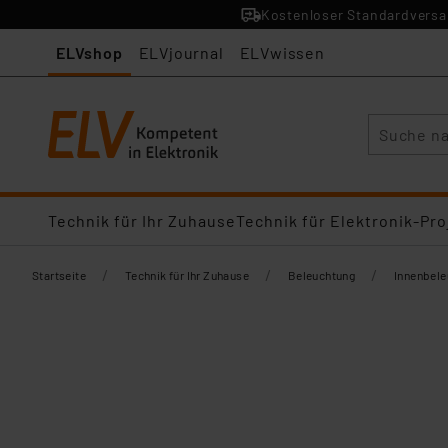
Kostenloser Standardversan
ELVshop
ELVjournal
ELVwissen
Suche
Technik für Ihr Zuhause
Technik für Elektronik-Pro
/
/
/
Startseite
Technik für Ihr Zuhause
Beleuchtung
Innenbel