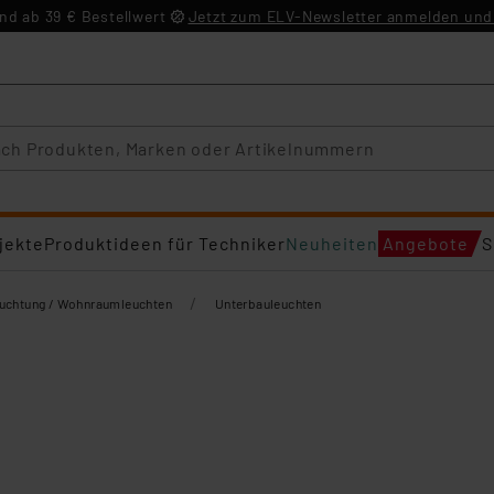
d ab 39 € Bestellwert
Jetzt zum ELV-Newsletter anmelden und 
jekte
Produktideen für Techniker
Neuheiten
Angebote
S
/
euchtung / Wohnraumleuchten
Unterbauleuchten