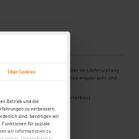
sicherheit
eistungsaufnahme von nur 1 W. Der im Lieferumfang
Über Cookies
ifen kann die Leuchte problemlos angebracht und
 Regale, Möbelintegration, Unterbau)
en Betrieb und die
Erfahrungen zu verbessern.
rderlich sind, benötigen wir
 Funktionen für soziale
ben wir Informationen zu
n weiter. Unsere Partner