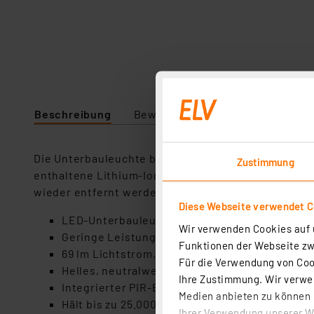
Beschreibung
Bewertung
Lieferumfang
Die Unterbauleuchte bringt gleichmäßiges, neutral
Zustimmung
enthaltene Lithium-Ionen-Akku lässt sich über US
wieder entfernt werden, ganz nach Ihren Bedürfnis
Diese Webseite verwendet C
LED-Unterbauleuchte mit Bewegungssensor, zur
Wir verwenden Cookies auf u
Geringe Leistungsaufnahme von 1 Watt
Funktionen der Webseite zwi
69 lm Lichtstrom, Lichtausbeute 69 lm/W
Für die Verwendung von Cook
Helles, neutralweißes Licht mit 4000 K
Ihre Zustimmung. Wir verwen
Integrierter PIR-Bewegungssensor
Medien anbieten zu können u
Hält bis zu 25.000 Betriebsstunden
Ihrer Verwendung unserer We