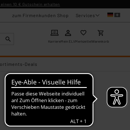
einen 10 € Gutschein erhalten
Services
zum Firmenkunden Shop
Karriere
Mein ELV
Merkzettel
Warenkorb
ortiments-Deals