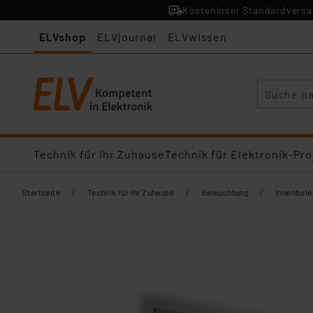
Kostenloser Standardversan
ELVshop
ELVjournal
ELVwissen
Suche
Technik für Ihr Zuhause
Technik für Elektronik-Pro
/
/
/
Startseite
Technik für Ihr Zuhause
Beleuchtung
Innenbel