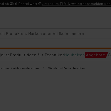
d ab 39 € Bestellwert
Jetzt zum ELV-Newsletter anmelden und 
jekte
Produktideen für Techniker
Neuheiten
Angebote
S
/
euchtung / Wohnraumleuchten
Wand- und Deckenleuchten