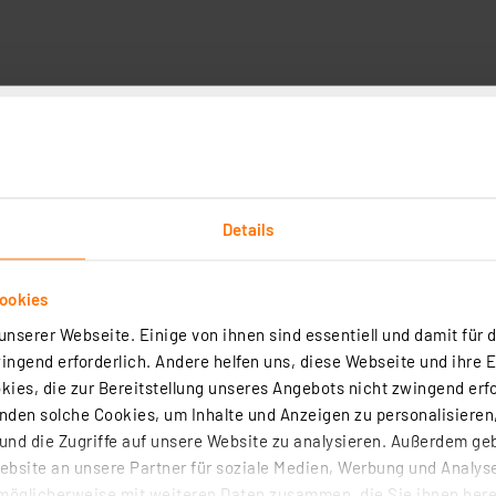
Details
ED-Aufbaupanel wie eine normale Leuchte anzubringen – 
n Form ist das Netzteil bereits in das LED-Panel integrie
ookies
LED-Leuchte den Raum mit ihrem sehr homogenen, warmwe
nserer Webseite. Einige von ihnen sind essentiell und damit für d
ngend erforderlich. Andere helfen uns, diese Webseite und ihre 
chte, kann dank Spezial-Montagerahmen in 5 min allein a
ies, die zur Bereitstellung unseres Angebots nicht zwingend erfo
den solche Cookies, um Inhalte und Anzeigen zu personalisieren,
atsräume, Flure etc.
nd die Zugriffe auf unsere Website zu analysieren. Außerdem ge
iert
bsite an unsere Partner für soziale Medien, Werbung und Analyse
rch matte Abdeckung
möglicherweise mit weiteren Daten zusammen, die Sie ihnen berei