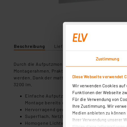
Beschreibung
Lieferumfang
Downloads
Zustimmung
Durch die Aufputzmontage ist das Ledvance-36-W-L
Montagerahmen. Praktisch: Trotz seiner superflache
Diese Webseite verwendet C
werden. Dank der matten Abdeckung versorgt die 
3200 lm.
Wir verwenden Cookies auf u
Funktionen der Webseite zwi
Einfache Aufputzmontage wie eine normale Leu
Für die Verwendung von Cook
Montage bereits enthalten
Ihre Zustimmung. Wir verwen
Hervorragend geeignet für Küche, Lager, Vorr
Medien anbieten zu können u
Superflach, Netzteil bereits im Gehäuse integr
Ihrer Verwendung unserer We
Homogene Lichtverteilung ohne Blendung du
führen diese Informationen 