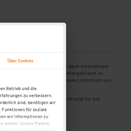
Über Cookies
sogar von einer Person allein dank innovativem
rt und braucht nicht separat untergebracht zu
ißen Licht mit 3000 K und einem Lichtstrom von
en Betrieb und die
Erfahrungen zu verbessern.
ngebracht werden, alle Zubehörteile für die
rderlich sind, benötigen wir
 Funktionen für soziale
ben wir Informationen zu
n weiter. Unsere Partner
tgestellt haben oder die sie