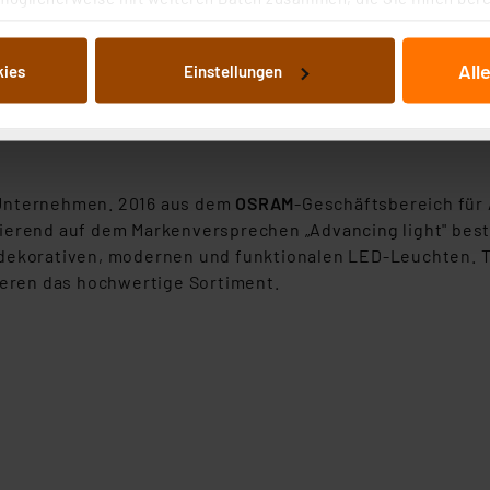
 Dienste gesammelt haben. Indem Sie auf „Alle akzeptieren“ kli
von Informationen auf Ihrem gerät (§25 Abs.1 TTDSG) sowie der 
All
kies
Einstellungen
nachfolgend dargestellten bzw. die von Ihnen ausgewählten Verar
 täglichen Betrieb von 3 h)
illierte Auflistung der einzelnen Cookies nach Zweck und Anbieter
ellungen“ abrufbar. Sie können die Verwendung nicht notwendiger
en. Ihre erteilte Zustimmung können Sie jederzeit unter dem Link
Die Rechtmäßigkeit der Speicherung, Abrufung und Weiterverarbei
-Unternehmen. 2016 aus dem
OSRAM
-Geschäftsbereich für
zum Zeitpunkt des Widerrufs bleibt hiervon unberührt. Ihre Brow
sierend auf dem Markenversprechen „Advancing light" bes
ellungen nicht längerfristig gespeichert werden und dieses Banne
dekorativen, modernen und funktionalen LED-Leuchten. Tra
eren das hochwertige Sortiment.
beiten personenbezogene Daten in den USA. Ihre Einwilligung zur 
 daher ggf. auch die Verarbeitung Ihrer Daten in den USA gemäß Art
tanbietern und zu der jeweiligen Datenübermittlung erhalten Sie i
ngemessenheitsbeschluss der EU. Dies bedeutet, dass die USA al
rds eingestuft wird. So besteht etwa das Risiko, dass US-Beh
ammen verarbeiten, ohne dass hiergegen Klagemöglichkeiten fü
en Dienstleistern stützt sich auf die Standarddatenschutzklause
nen Beurteilung der mit der Datenübermittlung, insbesondere der