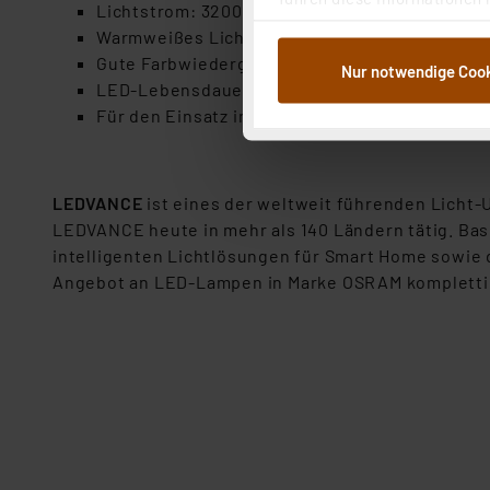
Lichtstrom: 3200 lm
im Rahmen Ihrer Nutzung der
Warmweißes Licht mit 3000 K
dem Speichern und Abrufen 
Gute Farbwiedergabe mit 80 Ra
Nur notwendige Coo
Weiterverarbeitung für die 
LED-Lebensdauer: 35.000 h (32 Jahre bei einem
Abs.1a DSG-VO) zu. Eine deta
Für den Einsatz in trockenen Räumen (IP20)
Button „Ablehnen oder Einst
ganz oder teilweise zustimm
anpassen oder widerrufen. 
LEDVANCE
ist eines der weltweit führenden Licht
Auswertung und Analyse bis 
LEDVANCE heute in mehr als 140 Ländern tätig. Ba
dazu führen, dass die Einst
intelligenten Lichtlösungen für Smart Home sowie 
Angebot an LED-Lampen in Marke OSRAM kompletti
„Einige Drittanbieter verar
dieser Drittanbieter umfasst
Nähere Infos zu diesen Drit
Für die USA besteht kein A
Datenschutz nach EU-Standa
Daten in Überwachungsprogr
Unsere Kooperation mit dies
Kommission sowie einer eige