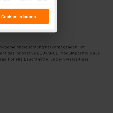
cken, stimmen Sie sowohl
anschließenden
e Cookies erlauben
beitungszwecke (Art. 6
 ist durch Klick auf den
 Cookies ablehnen oder ihr
 „Cookie Einstellungen“
tung dieser Daten zur
 Allgemeinbeleuchtung hervorgegangen, ist
ser-Einstellungen können
teht das innovative LEDVANCE Produktportfolio aus
r erneut angezeigt wird.
ditionelle Leuchtmittel und ein vielseitiges
Einbindung von Cookies
. 49 (1) lit. a DSGVO.
n der Datenschutzerklärung.
s Land mit unzureichendem
örden personenbezogene
r Europäer bestehen.
ln der Europäischen
 Art der übermittelten