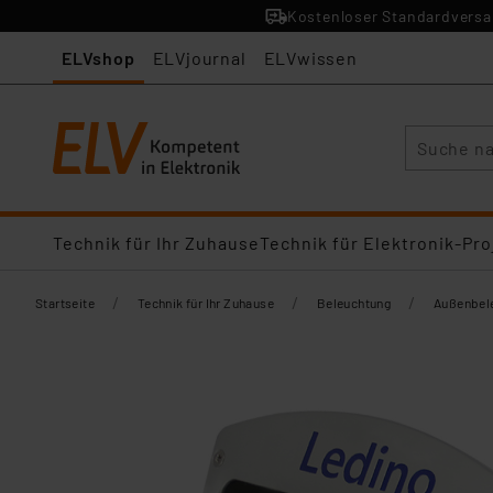
Kostenloser Standardversan
ELVshop
ELVjournal
ELVwissen
Suche
Technik für Ihr Zuhause
Technik für Elektronik-Pro
/
/
/
Startseite
Technik für Ihr Zuhause
Beleuchtung
Außenbel