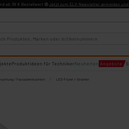
d ab 39 € Bestellwert
Jetzt zum ELV-Newsletter anmelden und 
jekte
Produktideen für Techniker
Neuheiten
Angebote
S
/
euchtung / Fassadenleuchten
LED-Fluter /-Strahler