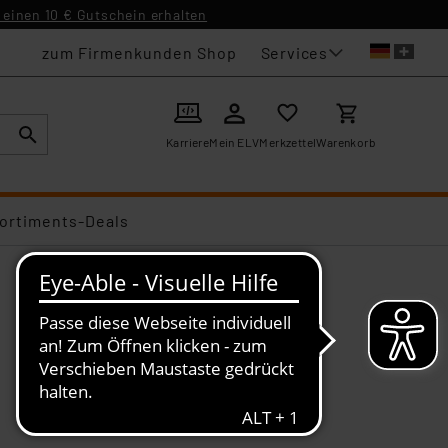
einen 10 € Gutschein erhalten
Services
zum Firmenkunden Shop
Karriere
Mein ELV
Merkzettel
Warenkorb
ortiments-Deals