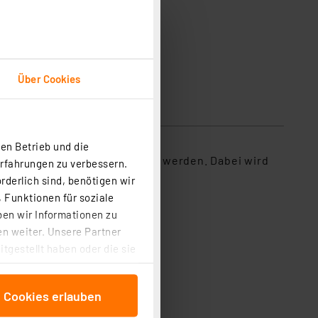
Über Cookies
en Betrieb und die
en oder Park zusammengestellt werden. Dabei wird
Erfahrungen zu verbessern.
 ist.
rderlich sind, benötigen wir
 Funktionen für soziale
ben wir Informationen zu
bedienung einstellbar)
n weiter. Unsere Partner
tgestellt haben oder die sie
cken, stimmen Sie sowohl
anschließenden
e Cookies erlauben
beitungszwecke (Art. 6
 ist durch Klick auf den