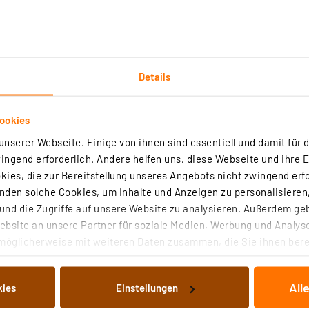
Details
Technische Daten
ookies
nserer Webseite. Einige von ihnen sind essentiell und damit für d
individuell steuerbaren Lichtsystem z. B. für einen Gart
ngend erforderlich. Andere helfen uns, diese Webseite und ihre 
gestellt, sodass jede LED-Leuchte individuell ansteuerbar
ies, die zur Bereitstellung unseres Angebots nicht zwingend erfo
den solche Cookies, um Inhalte und Anzeigen zu personalisieren,
nd die Zugriffe auf unsere Website zu analysieren. Außerdem ge
lichtweiß, 2700 K bis 7300 K (nur mit der optionalen Fern
bsite an unsere Partner für soziale Medien, Werbung und Analyse
möglicherweise mit weiteren Daten zusammen, die Sie ihnen berei
 Dienste gesammelt haben. Indem Sie auf „Alle akzeptieren“ kli
0 V
von Informationen auf Ihrem gerät (§25 Abs.1 TTDSG) sowie der 
(staub- und wasserdicht)
All
kies
Einstellungen
nachfolgend dargestellten bzw. die von Ihnen ausgewählten Verar
ar
illierte Auflistung der einzelnen Cookies nach Zweck und Anbieter