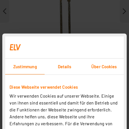
Zustimmung
Details
Über Cookies
Diese Webseite verwendet Cookies
Weitere Modelle
Wir verwenden Cookies auf unserer Webseite. Einige
von ihnen sind essentiell und damit für den Betrieb und
10x LED Rechteck 2,5 x 5 mm, Grün
die Funktionen der Webseite zwingend erforderlich.
Andere helfen uns, diese Webseite und ihre
Artikel-Nr. 095372
Erfahrungen zu verbessern. Für die Verwendung von
0,95 €