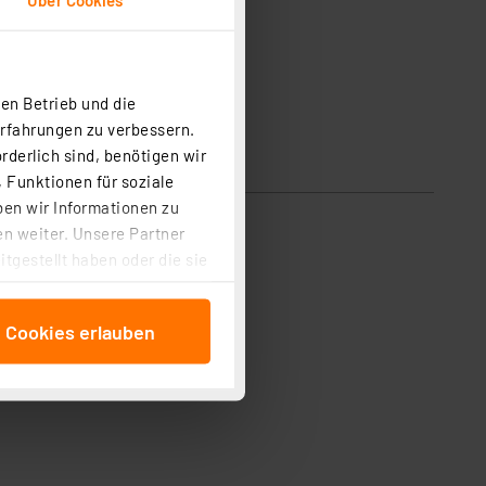
en Betrieb und die
Erfahrungen zu verbessern.
rderlich sind, benötigen wir
 Funktionen für soziale
ben wir Informationen zu
n weiter. Unsere Partner
tgestellt haben oder die sie
cken, stimmen Sie sowohl
anschließenden
e Cookies erlauben
beitungszwecke (Art. 6
 ist durch Klick auf den
 Cookies ablehnen oder ihr
 „Cookie Einstellungen“
tung dieser Daten zur
ser-Einstellungen können