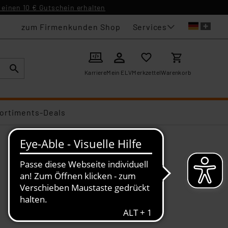
einen 10 € Gutschein erhalten
Services
zum Firmenkunden Shop
Karriere
Mein ELV
Merkzettel
Warenkorb
ortiments-Deals