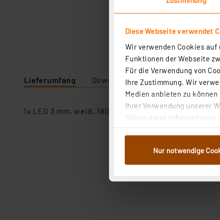
Diese Webseite verwendet C
Wir verwenden Cookies auf u
Funktionen der Webseite zwi
Für die Verwendung von Cook
Lieferumfang
Downloads
Technische Daten
Ihre Zustimmung. Wir verwen
Medien anbieten zu können u
Ihrer Verwendung unserer We
1x LED 3 mm, weiß, 1800 mcd
führen diese Informationen 
im Rahmen Ihrer Nutzung der
dem Speichern und Abrufen 
Nur notwendige Coo
Weiterverarbeitung für die 
Abs.1a DSG-VO) zu. Eine deta
Button „Ablehnen oder Einst
ganz oder teilweise zustimm
anpassen oder widerrufen. 
Auswertung und Analyse bis 