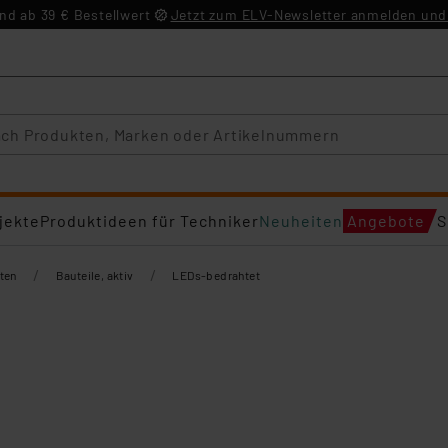
d ab 39 € Bestellwert
Jetzt zum ELV-Newsletter anmelden und 
jekte
Produktideen für Techniker
Neuheiten
Angebote
S
/
/
ten
Bauteile, aktiv
LEDs-bedrahtet