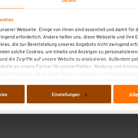
ookies
nserer Webseite. Einige von ihnen sind essentiell und damit für d
ngend erforderlich. Andere helfen uns, diese Webseite und ihre 
ies, die zur Bereitstellung unseres Angebots nicht zwingend erfo
Angaben zur Produktsicherheit
den solche Cookies, um Inhalte und Anzeigen zu personalisieren,
nd die Zugriffe auf unsere Website zu analysieren. Außerdem ge
bsite an unsere Partner für soziale Medien, Werbung und Analyse
möglicherweise mit weiteren Daten zusammen, die Sie ihnen berei
 Dienste gesammelt haben. Indem Sie auf „Alle akzeptieren“ kli
von Informationen auf Ihrem gerät (§25 Abs.1 TTDSG) sowie der 
All
kies
Einstellungen
nachfolgend dargestellten bzw. die von Ihnen ausgewählten Verar
illierte Auflistung der einzelnen Cookies nach Zweck und Anbieter
ellungen“ abrufbar. Sie können die Verwendung nicht notwendiger
en. Ihre erteilte Zustimmung können Sie jederzeit unter dem Link
Die Rechtmäßigkeit der Speicherung, Abrufung und Weiterverarbei
zum Zeitpunkt des Widerrufs bleibt hiervon unberührt. Ihre Brow