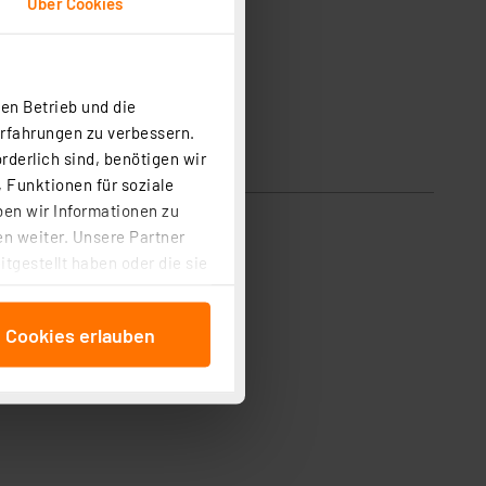
Über Cookies
en Betrieb und die
Erfahrungen zu verbessern.
rderlich sind, benötigen wir
 Funktionen für soziale
ben wir Informationen zu
n weiter. Unsere Partner
tgestellt haben oder die sie
cken, stimmen Sie sowohl
anschließenden
e Cookies erlauben
beitungszwecke (Art. 6
 ist durch Klick auf den
 Cookies ablehnen oder ihr
 „Cookie Einstellungen“
tung dieser Daten zur
ser-Einstellungen können