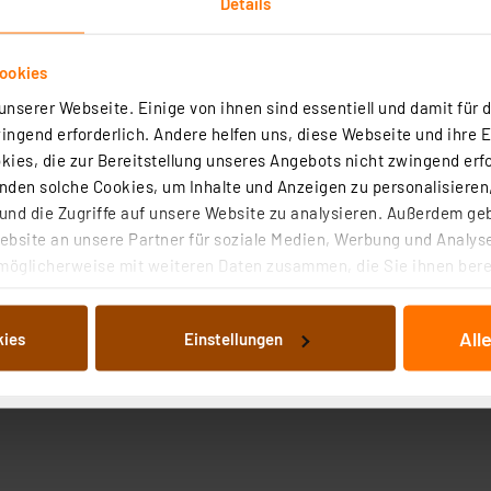
Details
ookies
nserer Webseite. Einige von ihnen sind essentiell und damit für d
ngend erforderlich. Andere helfen uns, diese Webseite und ihre 
ies, die zur Bereitstellung unseres Angebots nicht zwingend erfo
den solche Cookies, um Inhalte und Anzeigen zu personalisieren,
nd die Zugriffe auf unsere Website zu analysieren. Außerdem ge
bsite an unsere Partner für soziale Medien, Werbung und Analyse
möglicherweise mit weiteren Daten zusammen, die Sie ihnen berei
 Dienste gesammelt haben. Indem Sie auf „Alle akzeptieren“ kli
von Informationen auf Ihrem gerät (§25 Abs.1 TTDSG) sowie der 
All
kies
Einstellungen
nachfolgend dargestellten bzw. die von Ihnen ausgewählten Verar
illierte Auflistung der einzelnen Cookies nach Zweck und Anbieter
ellungen“ abrufbar. Sie können die Verwendung nicht notwendiger
en. Ihre erteilte Zustimmung können Sie jederzeit unter dem Link
Die Rechtmäßigkeit der Speicherung, Abrufung und Weiterverarbei
zum Zeitpunkt des Widerrufs bleibt hiervon unberührt. Ihre Brow