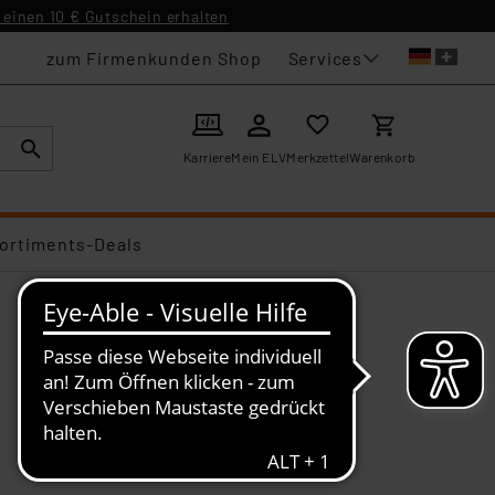
einen 10 € Gutschein erhalten
Services
zum Firmenkunden Shop
Karriere
Mein ELV
Merkzettel
Warenkorb
ortiments-Deals