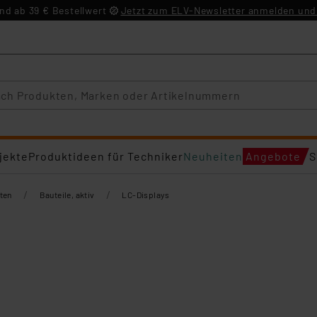
d ab 39 € Bestellwert
Jetzt zum ELV-Newsletter anmelden und 
jekte
Produktideen für Techniker
Neuheiten
Angebote
S
/
/
ten
Bauteile, aktiv
LC-Displays