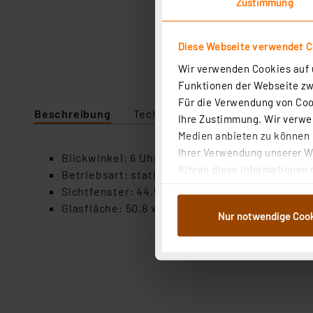
Zustimmung
Diese Webseite verwendet C
Wir verwenden Cookies auf u
Funktionen der Webseite zwi
Für die Verwendung von Cook
Beschreibung
Technische Daten
Ihre Zustimmung. Wir verwen
Medien anbieten zu können u
Ihrer Verwendung unserer We
Blickwinkel: 6 Uhr
führen diese Informationen 
Betriebsart: statisch
im Rahmen Ihrer Nutzung der
Sichtfenster: 44,5 x 16,5 mm
dem Speichern und Abrufen 
Glasfläche: 50,8 x 30,5 mm
Nur notwendige Coo
Weiterverarbeitung für die 
Abs.1a DSG-VO) zu. Eine deta
Button „Ablehnen oder Einst
ganz oder teilweise zustimm
anpassen oder widerrufen. 
Auswertung und Analyse bis 