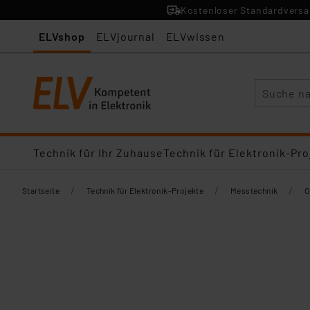
Kostenloser Standardversan
ELVshop
ELVjournal
ELVwissen
Suche
Technik für Ihr Zuhause
Technik für Elektronik-Pro
/
/
/
Startseite
Technik für Elektronik-Projekte
Messtechnik
O