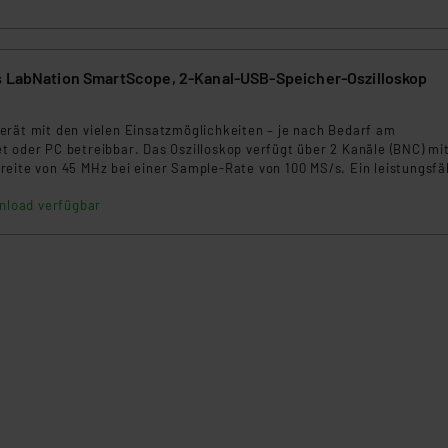
klärung
s LabNation SmartScope, 2-Kanal-USB-Speicher-Oszilloskop
erät mit den vielen Einsatzmöglichkeiten – je nach Bedarf am
t oder PC betreibbar. Das Oszilloskop verfügt über 2 Kanäle (BNC) mi
reite von 45 MHz bei einer Sample-Rate von 100 MS/s. Ein leistungsfä
lyzer mit integrierten Software-Busdecodern macht die Ausstattung
nload verfügbar
ehen Decoder für I2C, 3- und 4-Wire, SPI und UART zur Verfügung,
an eigene Decoder entwickeln bzw. über die SmartScope-Community
t einbinden. Fünf Leser erhielten das Gerät zum ausführlichen Test.