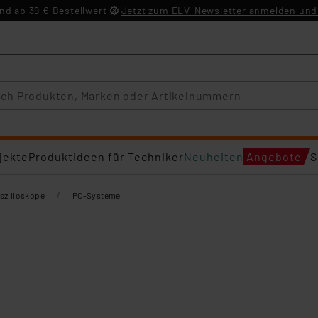
d ab 39 € Bestellwert
Jetzt zum ELV-Newsletter anmelden und 
jekte
Produktideen für Techniker
Neuheiten
Angebote
S
/
szilloskope
PC-Systeme