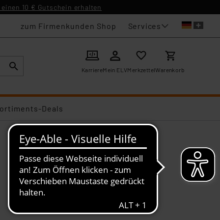
einen 10 € Gutschein erhalten
Services
zum Firmenkunden Shop
Karriere
Mein ELV
Merkzettel
Warenkorb
ortiments-Deals