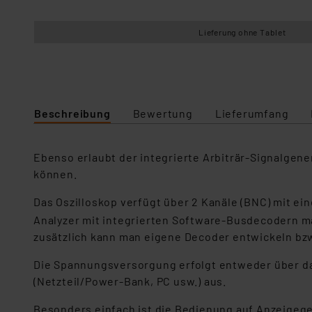
Lieferung ohne Tablet
Beschreibung
Bewertung
Lieferumfang
Ebenso erlaubt der integrierte Arbiträr-Signalgen
können.
Das Oszilloskop verfügt über 2 Kanäle (BNC) mit ei
Analyzer mit integrierten Software-Busdecodern ma
zusätzlich kann man eigene Decoder entwickeln bz
Die Spannungsversorgung erfolgt entweder über da
(Netzteil/Power-Bank, PC usw.) aus.
Besonders einfach ist die Bedienung auf Anzeigege