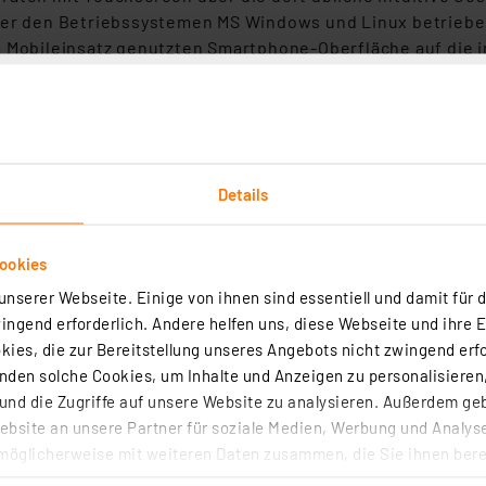
ter den Betriebssystemen MS Windows und Linux betrieben 
im Mobileinsatz genutzten Smartphone-Oberfläche auf die
Details
ingangsspannung)
ookies
nserer Webseite. Einige von ihnen sind essentiell und damit für d
/Posttrigger, externe Triggerung
ngend erforderlich. Andere helfen uns, diese Webseite und ihre 
ies, die zur Bereitstellung unseres Angebots nicht zwingend erfo
den solche Cookies, um Inhalte und Anzeigen zu personalisieren,
nd die Zugriffe auf unsere Website zu analysieren. Außerdem ge
bsite an unsere Partner für soziale Medien, Werbung und Analyse
möglicherweise mit weiteren Daten zusammen, die Sie ihnen berei
 Dienste gesammelt haben. Indem Sie auf „Alle akzeptieren“ kli