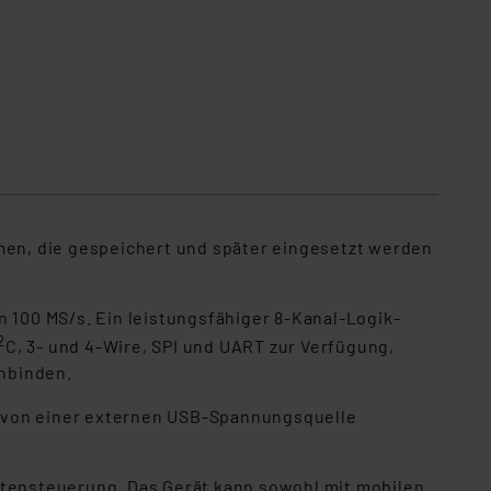
rmen, die gespeichert und später eingesetzt werden
n 100 MS/s. Ein leistungsfähiger 8-Kanal-Logik-
2
C, 3- und 4-Wire, SPI und UART zur Verfügung,
nbinden.
r von einer externen USB-Spannungsquelle
stensteuerung. Das Gerät kann sowohl mit mobilen