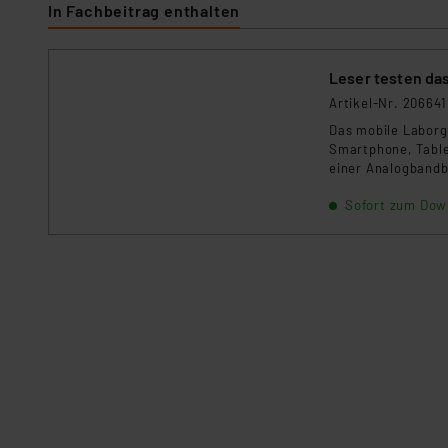
In Fachbeitrag enthalten
Impressum
|
Datenschutzer
Leser testen da
Artikel-Nr. 206641
Das mobile Laborg
Smartphone, Table
einer Analogbandb
8-Kanal-Logik-Ana
Sofort zum Dow
komplett. Dazu st
zusätzlich kann m
beziehen und leich