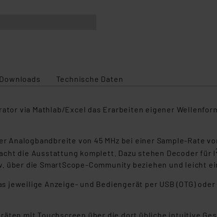
Downloads
Technische Daten
erator via Mathlab/Excel das Erarbeiten eigener Wellenfo
ner Analogbandbreite von 45 MHz bei einer Sample-Rate vo
cht die Ausstattung komplett. Dazu stehen Decoder für I
w. über die SmartScope-Community beziehen und leicht ei
s jeweilige Anzeige- und Bediengerät per USB (OTG) ode
räten mit Touchscreen über die dort übliche intuitive Ge