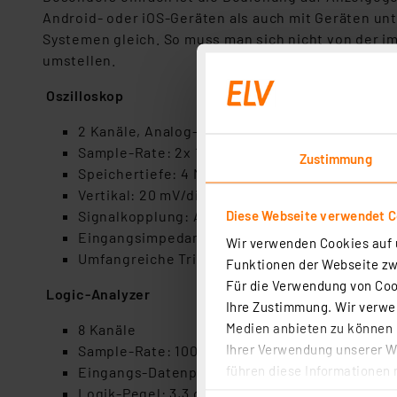
Android- oder iOS-Geräten als auch mit Geräten un
Systemen gleich. So muss man sich nicht von der 
umstellen.
Oszilloskop
2 Kanäle, Analog-Bandbreite: 45 MHz (-3 dB)
Sample-Rate: 2x 100 MS/s, 8 Bit
Zustimmung
Speichertiefe: 4 Mio. Samples/Kanal
Vertikal: 20 mV/div bis 10 V/div (max. ±35 V E
Diese Webseite verwendet C
Signalkopplung: AC/DC
Eingangsimpedanz: 1 MΩ II 10 pF
Wir verwenden Cookies auf u
Umfangreiche Triggermöglichkeiten, u. a. Pre-
Funktionen der Webseite zwi
Für die Verwendung von Cook
Logic-Analyzer
Ihre Zustimmung. Wir verwen
Medien anbieten zu können u
8 Kanäle
Ihrer Verwendung unserer We
Sample-Rate: 100 MS/s
führen diese Informationen 
Eingangs-Datenpuffer: 4 MS
im Rahmen Ihrer Nutzung der
Logik-Pegel: 3,3 oder 5 V