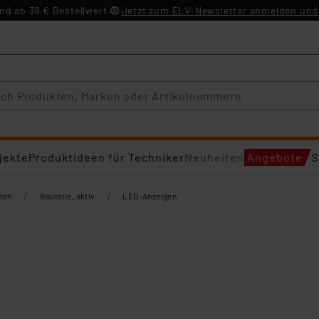
d ab 39 € Bestellwert
Jetzt zum ELV-Newsletter anmelden und 
jekte
Produktideen für Techniker
Neuheiten
Angebote
S
/
/
ten
Bauteile, aktiv
LED-Anzeigen