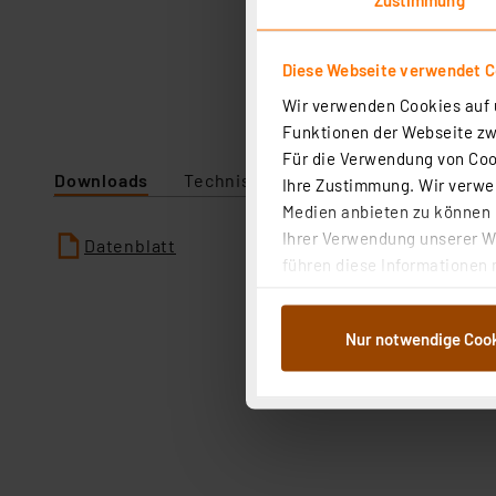
Diese Webseite verwendet C
Wir verwenden Cookies auf u
Funktionen der Webseite zwi
Für die Verwendung von Cook
Downloads
Technische Daten
Ihre Zustimmung. Wir verwen
Medien anbieten zu können u
Ihrer Verwendung unserer We
Datenblatt
führen diese Informationen 
im Rahmen Ihrer Nutzung der
dem Speichern und Abrufen 
Nur notwendige Coo
Weiterverarbeitung für die 
Abs.1a DSG-VO) zu. Eine deta
Button „Ablehnen oder Einst
ganz oder teilweise zustimm
anpassen oder widerrufen. 
Auswertung und Analyse bis 