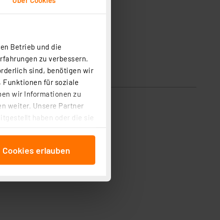
en Betrieb und die
Erfahrungen zu verbessern.
rderlich sind, benötigen wir
 Funktionen für soziale
ben wir Informationen zu
n weiter. Unsere Partner
tgestellt haben oder die sie
cken, stimmen Sie sowohl
anschließenden
e Cookies erlauben
beitungszwecke (Art. 6
 ist durch Klick auf den
 Cookies ablehnen oder ihr
 „Cookie Einstellungen“
tung dieser Daten zur
ser-Einstellungen können