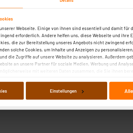
ookies
nserer Webseite. Einige von ihnen sind essentiell und damit für d
ngend erforderlich. Andere helfen uns, diese Webseite und ihre 
ies, die zur Bereitstellung unseres Angebots nicht zwingend erfo
den solche Cookies, um Inhalte und Anzeigen zu personalisieren,
nd die Zugriffe auf unsere Website zu analysieren. Außerdem ge
bsite an unsere Partner für soziale Medien, Werbung und Analyse
möglicherweise mit weiteren Daten zusammen, die Sie ihnen berei
 Dienste gesammelt haben. Indem Sie auf „Alle akzeptieren“ kli
von Informationen auf Ihrem gerät (§25 Abs.1 TTDSG) sowie der 
All
kies
Einstellungen
nachfolgend dargestellten bzw. die von Ihnen ausgewählten Verar
illierte Auflistung der einzelnen Cookies nach Zweck und Anbieter
ellungen“ abrufbar. Sie können die Verwendung nicht notwendiger
en. Ihre erteilte Zustimmung können Sie jederzeit unter dem Link
Die Rechtmäßigkeit der Speicherung, Abrufung und Weiterverarbei
zum Zeitpunkt des Widerrufs bleibt hiervon unberührt. Ihre Brow