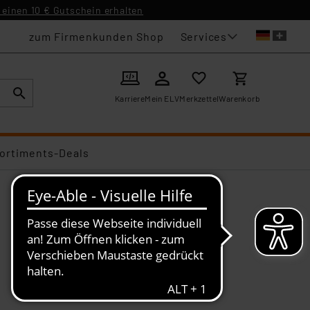
einen 10 € Gutschein erhalten
Services
zum Firmenkunden Shop
Karriere
Mein ELV
Merkzettel
Warenkorb
ortiments-Deals