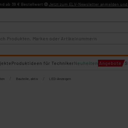
d ab 39 € Bestellwert
Jetzt zum ELV-Newsletter anmelden und 
jekte
Produktideen für Techniker
Neuheiten
Angebote
S
/
/
ten
Bauteile, aktiv
LED-Anzeigen