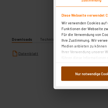
Diese Webseite verwendet C
Wir verwenden Cookies auf u
Funktionen der Webseite zwi
Für die Verwendung von Cook
Downloads
Technische Daten
Ihre Zustimmung. Wir verwen
Medien anbieten zu können u
Ihrer Verwendung unserer We
Datenblatt
führen diese Informationen 
im Rahmen Ihrer Nutzung der
dem Speichern und Abrufen 
Nur notwendige Coo
Weiterverarbeitung für die 
Abs.1a DSG-VO) zu. Eine deta
Button „Ablehnen oder Einst
ganz oder teilweise zustimm
anpassen oder widerrufen. 
Auswertung und Analyse bis 