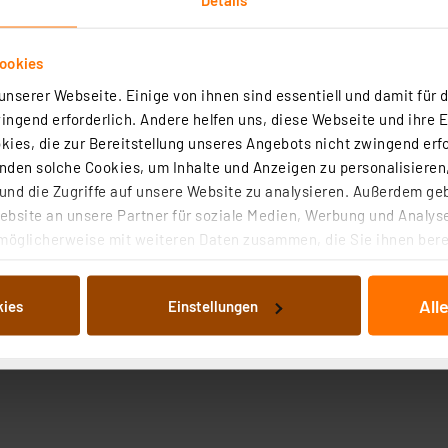
ookies
nserer Webseite. Einige von ihnen sind essentiell und damit für d
ngend erforderlich. Andere helfen uns, diese Webseite und ihre 
ies, die zur Bereitstellung unseres Angebots nicht zwingend erfo
den solche Cookies, um Inhalte und Anzeigen zu personalisieren,
nd die Zugriffe auf unsere Website zu analysieren. Außerdem ge
bsite an unsere Partner für soziale Medien, Werbung und Analyse
möglicherweise mit weiteren Daten zusammen, die Sie ihnen berei
 Dienste gesammelt haben. Indem Sie auf „Alle akzeptieren“ kli
von Informationen auf Ihrem gerät (§25 Abs.1 TTDSG) sowie der 
All
kies
Einstellungen
nachfolgend dargestellten bzw. die von Ihnen ausgewählten Verar
illierte Auflistung der einzelnen Cookies nach Zweck und Anbieter
ellungen“ abrufbar. Sie können die Verwendung nicht notwendiger
en. Ihre erteilte Zustimmung können Sie jederzeit unter dem Link
Die Rechtmäßigkeit der Speicherung, Abrufung und Weiterverarbei
zum Zeitpunkt des Widerrufs bleibt hiervon unberührt. Ihre Brow