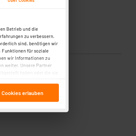
en Betrieb und die
Erfahrungen zu verbessern.
rderlich sind, benötigen wir
 Funktionen für soziale
ben wir Informationen zu
n weiter. Unsere Partner
tgestellt haben oder die sie
cken, stimmen Sie sowohl
anschließenden
e Cookies erlauben
beitungszwecke (Art. 6
 ist durch Klick auf den
 Cookies ablehnen oder ihr
 „Cookie Einstellungen“
tung dieser Daten zur
ser-Einstellungen können