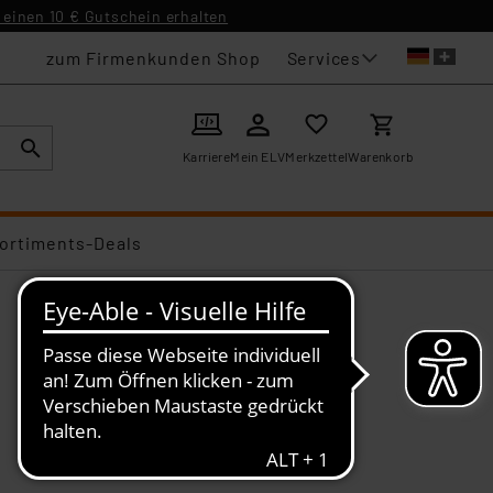
einen 10 € Gutschein erhalten
Services
zum Firmenkunden Shop
Karriere
Mein ELV
Merkzettel
Warenkorb
ortiments-Deals