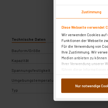
Zustimmung
Diese Webseite verwendet C
Wir verwenden Cookies auf u
Technische Daten
Angaben zur Produktsicherhe
Funktionen der Webseite zwi
Für die Verwendung von Cook
Bauform/Größe
Ihre Zustimmung. Wir verwen
Medien anbieten zu können u
Kapazität
Ihrer Verwendung unserer We
führen diese Informationen 
Spannungsfestigkeit
im Rahmen Ihrer Nutzung der
Umgebungstemperatur
dem Speichern und Abrufen 
Nur notwendige Coo
Weiterverarbeitung für die 
Typ
Abs.1a DSG-VO) zu. Eine deta
Button „Ablehnen oder Einst
ganz oder teilweise zustimm