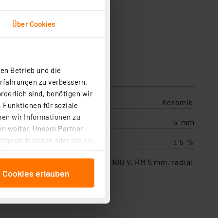
Über Cookies
en Betrieb und die
Erfahrungen zu verbessern.
rderlich sind, benötigen wir
Keramik
 Funktionen für soziale
ben wir Informationen zu
5 mm
n weiter. Unsere Partner
tgestellt haben oder die sie
± 5 %
cken, stimmen Sie sowohl
Keramikkondensator 22 pF, 100 V, RM 5 mm, radial
anschließenden
e Cookies erlauben
beitungszwecke (Art. 6
 ist durch Klick auf den
 Cookies ablehnen oder ihr
 „Cookie Einstellungen“