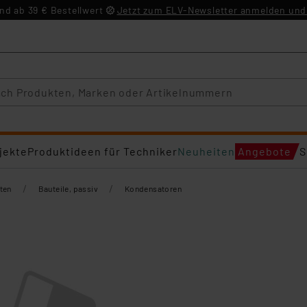
d ab 39 € Bestellwert
Jetzt zum ELV-Newsletter anmelden und 
jekte
Produktideen für Techniker
Neuheiten
Angebote
S
/
/
ten
Bauteile, passiv
Kondensatoren