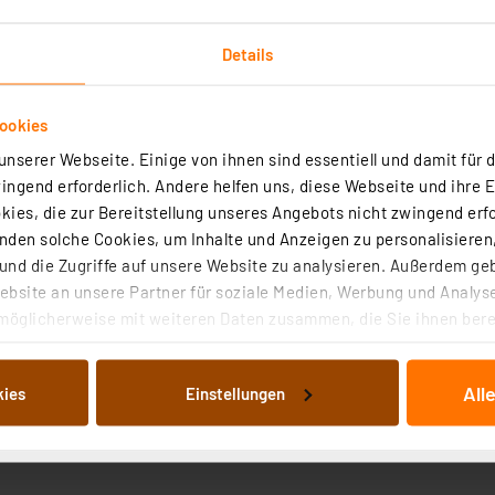
Details
ookies
nserer Webseite. Einige von ihnen sind essentiell und damit für d
it
ngend erforderlich. Andere helfen uns, diese Webseite und ihre 
ies, die zur Bereitstellung unseres Angebots nicht zwingend erfo
Radial bedrahtet
Gehäusematerial
den solche Cookies, um Inhalte und Anzeigen zu personalisieren,
nd die Zugriffe auf unsere Website zu analysieren. Außerdem ge
22 pF
Rastermaß
bsite an unsere Partner für soziale Medien, Werbung und Analyse
möglicherweise mit weiteren Daten zusammen, die Sie ihnen berei
100 V
Toleranz
 Dienste gesammelt haben. Indem Sie auf „Alle akzeptieren“ kli
-55 bis +85 °C
Bezeichnung
von Informationen auf Ihrem gerät (§25 Abs.1 TTDSG) sowie der 
All
kies
Einstellungen
nachfolgend dargestellten bzw. die von Ihnen ausgewählten Verar
Keramikkondensator
illierte Auflistung der einzelnen Cookies nach Zweck und Anbieter
ellungen“ abrufbar. Sie können die Verwendung nicht notwendiger
en. Ihre erteilte Zustimmung können Sie jederzeit unter dem Link