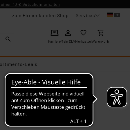
einen 10 € Gutschein erhalten
Services
zum Firmenkunden Shop
Karriere
Mein ELV
Merkzettel
Warenkorb
ortiments-Deals