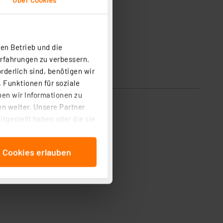
en Betrieb und die
Erfahrungen zu verbessern.
rderlich sind, benötigen wir
 Funktionen für soziale
ben wir Informationen zu
n weiter. Unsere Partner
tgestellt haben oder die sie
cken, stimmen Sie sowohl
anschließenden
e Cookies erlauben
beitungszwecke (Art. 6
 ist durch Klick auf den
 Cookies ablehnen oder ihr
 „Cookie Einstellungen“
tung dieser Daten zur
ser-Einstellungen können