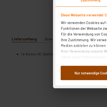
Diese Webseite verwendet C
Wir verwenden Cookies auf u
Funktionen der Webseite zwi
Für die Verwendung von Cook
Lieferumfang
Downloads
Technische Daten
Ihre Zustimmung. Wir verwen
Medien anbieten zu können u
Ihrer Verwendung unserer We
1x Kemo-IC-Sortiment S012, ca. 20 Stück, dive
führen diese Informationen 
im Rahmen Ihrer Nutzung der
dem Speichern und Abrufen 
Nur notwendige Coo
Weiterverarbeitung für die 
Abs.1a DSG-VO) zu. Eine deta
Button „Ablehnen oder Einst
ganz oder teilweise zustimm
anpassen oder widerrufen. 
Auswertung und Analyse bis 