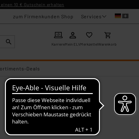
einen 10 € Gutschein erhalten
Services
zum Firmenkunden Shop
Karriere
Mein ELV
Merkzettel
Warenkorb
ortiments-Deals