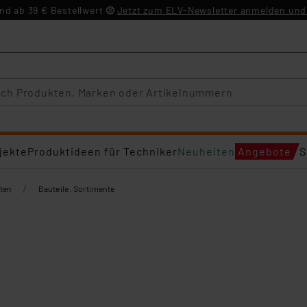
d ab 39 € Bestellwert
Jetzt zum ELV-Newsletter anmelden und 
jekte
Produktideen für Techniker
Neuheiten
Angebote
S
/
ten
Bauteile, Sortimente