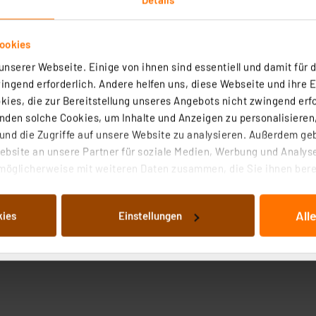
ookies
nserer Webseite. Einige von ihnen sind essentiell und damit für d
ngend erforderlich. Andere helfen uns, diese Webseite und ihre 
ies, die zur Bereitstellung unseres Angebots nicht zwingend erfo
den solche Cookies, um Inhalte und Anzeigen zu personalisieren,
nd die Zugriffe auf unsere Website zu analysieren. Außerdem ge
bsite an unsere Partner für soziale Medien, Werbung und Analyse
rse Typen
möglicherweise mit weiteren Daten zusammen, die Sie ihnen berei
 Dienste gesammelt haben. Indem Sie auf „Alle akzeptieren“ kli
von Informationen auf Ihrem gerät (§25 Abs.1 TTDSG) sowie der 
All
kies
Einstellungen
nachfolgend dargestellten bzw. die von Ihnen ausgewählten Verar
illierte Auflistung der einzelnen Cookies nach Zweck und Anbieter
ellungen“ abrufbar. Sie können die Verwendung nicht notwendiger
en. Ihre erteilte Zustimmung können Sie jederzeit unter dem Link
Die Rechtmäßigkeit der Speicherung, Abrufung und Weiterverarbei
zum Zeitpunkt des Widerrufs bleibt hiervon unberührt. Ihre Brow