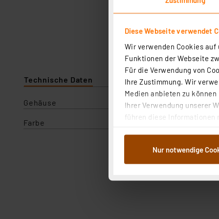
Diese Webseite verwendet C
Wir verwenden Cookies auf u
Funktionen der Webseite zwi
Für die Verwendung von Cook
Technische Daten
Ihre Zustimmung. Wir verwen
Medien anbieten zu können u
Gehäuse
Ihrer Verwendung unserer We
führen diese Informationen 
Farbe
im Rahmen Ihrer Nutzung der
dem Speichern und Abrufen 
Nur notwendige Coo
Weiterverarbeitung für die 
Abs.1a DSG-VO) zu. Eine deta
Button „Ablehnen oder Einst
ganz oder teilweise zustimm
anpassen oder widerrufen. 
Auswertung und Analyse bis 