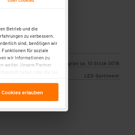
en Betrieb und die
Erfahrungen zu verbessern.
rderlich sind, benötigen wir
 Funktionen für soziale
ben wir Informationen zu
Kemo Anreih-LED 5 x 5 mm grün ca. 10 Stück S078
n weiter. Unsere Partner
tgestellt haben oder die sie
LED-Sortiment
cken, stimmen Sie sowohl
anschließenden
e Cookies erlauben
beitungszwecke (Art. 6
 ist durch Klick auf den
 Cookies ablehnen oder ihr
 „Cookie Einstellungen“
tung dieser Daten zur
ser-Einstellungen können