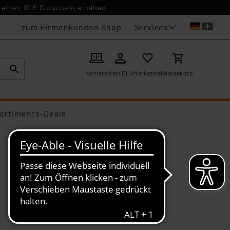
einen 10 € Gutschein erhalten
Services
zum Firmenkunden Shop
Karriere
Mein ELV
Merkzettel
Warenkorb
ortiments-Deals