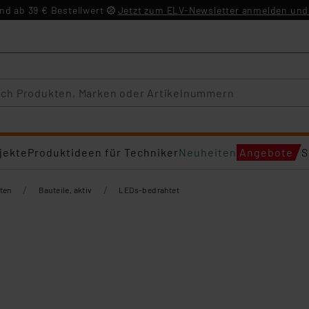
d ab 39 € Bestellwert
Jetzt zum ELV-Newsletter anmelden und 
jekte
Produktideen für Techniker
Neuheiten
Angebote
S
/
/
ten
Bauteile, aktiv
LEDs-bedrahtet