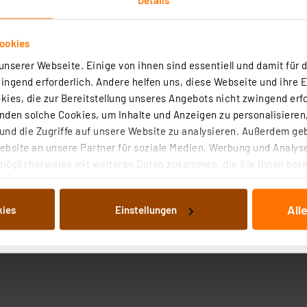
ookies
nserer Webseite. Einige von ihnen sind essentiell und damit für d
ngend erforderlich. Andere helfen uns, diese Webseite und ihre 
ies, die zur Bereitstellung unseres Angebots nicht zwingend erfo
den solche Cookies, um Inhalte und Anzeigen zu personalisieren,
nd die Zugriffe auf unsere Website zu analysieren. Außerdem ge
5 x 5 mm anreihbar
Bezeichnung
bsite an unsere Partner für soziale Medien, Werbung und Analyse
möglicherweise mit weiteren Daten zusammen, die Sie ihnen berei
Grün
Typ
 Dienste gesammelt haben. Indem Sie auf „Alle akzeptieren“ kli
von Informationen auf Ihrem gerät (§25 Abs.1 TTDSG) sowie der 
All
kies
Einstellungen
nachfolgend dargestellten bzw. die von Ihnen ausgewählten Verar
illierte Auflistung der einzelnen Cookies nach Zweck und Anbieter
ellungen“ abrufbar. Sie können die Verwendung nicht notwendiger
en. Ihre erteilte Zustimmung können Sie jederzeit unter dem Link
Die Rechtmäßigkeit der Speicherung, Abrufung und Weiterverarbei
zum Zeitpunkt des Widerrufs bleibt hiervon unberührt. Ihre Brow