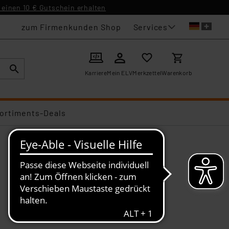
einen 10 € Gutschein erhalten
Services
zum Firmenkunden Shop
Karriere
Mein ELV
Merkzettel
Warenkorb
ortiments-Deals