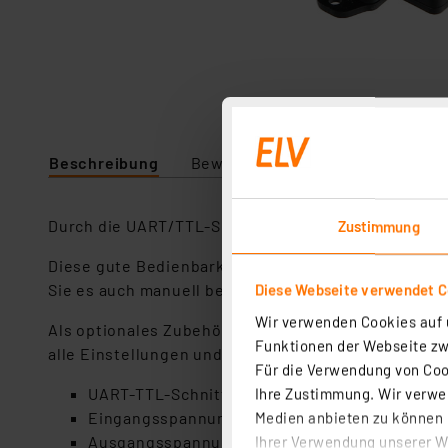
Beschreibung
Bewertung
Lieferumfang
Durch die UART/TTL-Schnittstelle ist es auch mögl
Zustimmung
Diese gute Bedienbarkeit und die hohe Genauigkeit
Sie es auch manuell bedienen können. Das Display mi
Diese Webseite verwendet C
Wir verwenden Cookies auf u
Als optionales Zubehör ist eine kabellose Funkfernb
Funktionen der Webseite zwi
alle Einstellungen und Daten.
Für die Verwendung von Cook
UART-TTL-Schnittstelle, mit mitgeliefertem US
Ihre Zustimmung. Wir verwen
Eingangsspannung: 10-75 V
Medien anbieten zu können u
Ausgangsspannung: 0-60 V
Ihrer Verwendung unserer We