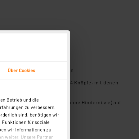
sicherheit
bequem vom PC aus vorzunehmen.
Über Cookies
aus. Am Gerät befinden sich 4 Knöpfe, mit denen
en Betrieb und die
 den Fernzugriff (bis zu 10 m ohne Hindernisse) auf
Erfahrungen zu verbessern.
rderlich sind, benötigen wir
chnittstelle nutzbar
 Funktionen für soziale
ben wir Informationen zu
n weiter. Unsere Partner