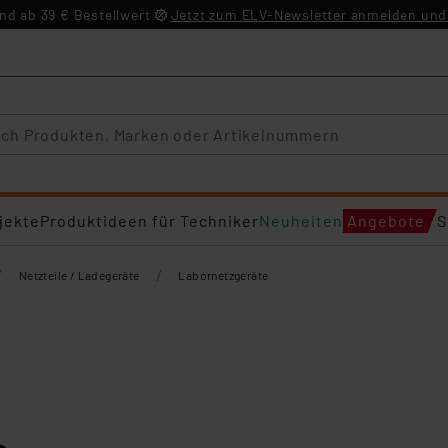
d ab 39 € Bestellwert
Jetzt zum ELV-Newsletter anmelden und 
jekte
Produktideen für Techniker
Neuheiten
Angebote
S
/
/
Netzteile / Ladegeräte
Labornetzgeräte