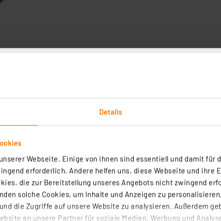
Downloads
Technische Daten
Angaben zur Produkt
ich, alle Einstellungen mit einer kostenlosen Software 
Details
 der Strom- und Spannungsanzeige zeichnen dieses Gerät 
sst eine Diagonale von 1,7" (4,3 cm).
ookies
nserer Webseite. Einige von ihnen sind essentiell und damit für d
edienung für dieses Netzteil erhältlich. Diese ermöglicht
ngend erforderlich. Andere helfen uns, diese Webseite und ihre 
ies, die zur Bereitstellung unseres Angebots nicht zwingend erfo
B-Kabel als serielle Schnittstelle, ModBus- oder RS485-S
den solche Cookies, um Inhalte und Anzeigen zu personalisieren,
nd die Zugriffe auf unsere Website zu analysieren. Außerdem ge
bsite an unsere Partner für soziale Medien, Werbung und Analyse