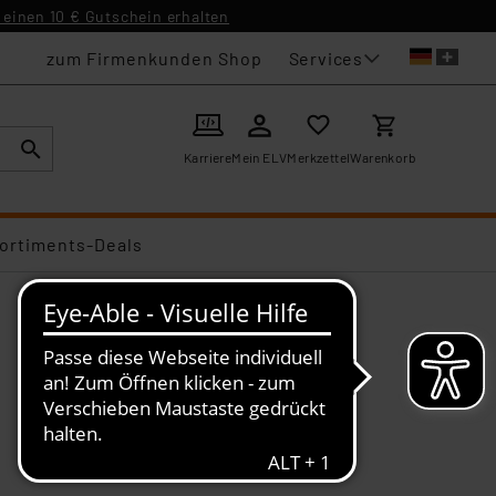
einen 10 € Gutschein erhalten
Services
zum Firmenkunden Shop
Karriere
Mein ELV
Merkzettel
Warenkorb
ortiments-Deals