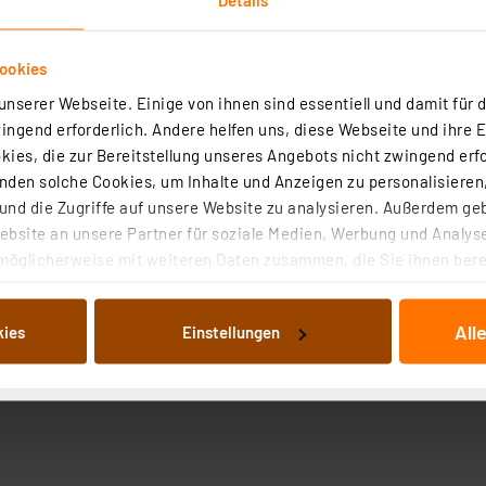
ookies
nserer Webseite. Einige von ihnen sind essentiell und damit für d
ngend erforderlich. Andere helfen uns, diese Webseite und ihre 
ies, die zur Bereitstellung unseres Angebots nicht zwingend erfo
den solche Cookies, um Inhalte und Anzeigen zu personalisieren,
nd die Zugriffe auf unsere Website zu analysieren. Außerdem ge
bsite an unsere Partner für soziale Medien, Werbung und Analyse
möglicherweise mit weiteren Daten zusammen, die Sie ihnen berei
 Dienste gesammelt haben. Indem Sie auf „Alle akzeptieren“ kli
von Informationen auf Ihrem gerät (§25 Abs.1 TTDSG) sowie der 
All
kies
Einstellungen
nachfolgend dargestellten bzw. die von Ihnen ausgewählten Verar
illierte Auflistung der einzelnen Cookies nach Zweck und Anbieter
ellungen“ abrufbar. Sie können die Verwendung nicht notwendiger
en. Ihre erteilte Zustimmung können Sie jederzeit unter dem Link
Die Rechtmäßigkeit der Speicherung, Abrufung und Weiterverarbei
zum Zeitpunkt des Widerrufs bleibt hiervon unberührt. Ihre Brow