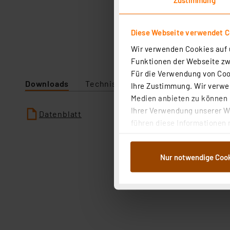
Diese Webseite verwendet C
Wir verwenden Cookies auf u
Funktionen der Webseite zwi
Für die Verwendung von Cook
Downloads
Technische Daten
Ihre Zustimmung. Wir verwen
Medien anbieten zu können u
Ihrer Verwendung unserer We
Datenblatt
führen diese Informationen 
im Rahmen Ihrer Nutzung der
dem Speichern und Abrufen 
Nur notwendige Coo
Weiterverarbeitung für die 
Abs.1a DSG-VO) zu. Eine deta
Button „Ablehnen oder Einst
ganz oder teilweise zustimm
anpassen oder widerrufen. 
Auswertung und Analyse bis 