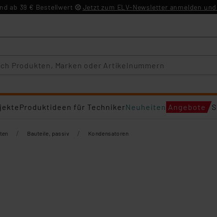
d ab 39 € Bestellwert
Jetzt zum ELV-Newsletter anmelden und 
jekte
Produktideen für Techniker
Neuheiten
Angebote
S
/
/
ten
Bauteile, passiv
Kondensatoren