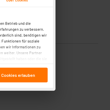
en Betrieb und die
Erfahrungen zu verbessern.
rderlich sind, benötigen wir
 Funktionen für soziale
ben wir Informationen zu
n weiter. Unsere Partner
tgestellt haben oder die sie
cken, stimmen Sie sowohl
anschließenden
e Cookies erlauben
beitungszwecke (Art. 6
 ist durch Klick auf den
 Cookies ablehnen oder ihr
 „Cookie Einstellungen“
tung dieser Daten zur
ser-Einstellungen können