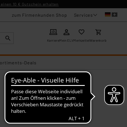
einen 10 € Gutschein erhalten
Services
zum Firmenkunden Shop
Karriere
Mein ELV
Merkzettel
Warenkorb
ortiments-Deals