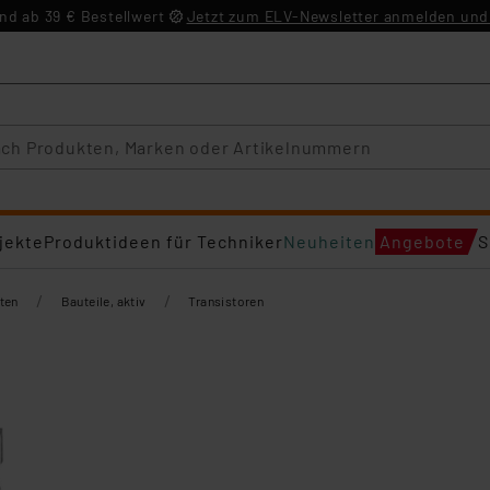
d ab 39 € Bestellwert
Jetzt zum ELV-Newsletter anmelden und 
jekte
Produktideen für Techniker
Neuheiten
Angebote
S
/
/
ten
Bauteile, aktiv
Transistoren