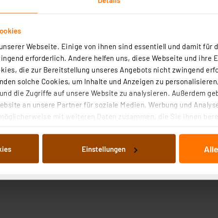
ookies
nserer Webseite. Einige von ihnen sind essentiell und damit für d
ngend erforderlich. Andere helfen uns, diese Webseite und ihre 
ies, die zur Bereitstellung unseres Angebots nicht zwingend erfo
den solche Cookies, um Inhalte und Anzeigen zu personalisieren,
nd die Zugriffe auf unsere Website zu analysieren. Außerdem ge
bsite an unsere Partner für soziale Medien, Werbung und Analyse
möglicherweise mit weiteren Daten zusammen, die Sie ihnen berei
 Dienste gesammelt haben. Indem Sie auf „Alle akzeptieren“ kli
von Informationen auf Ihrem gerät (§25 Abs.1 TTDSG) sowie der 
All
kies
Einstellungen
nachfolgend dargestellten bzw. die von Ihnen ausgewählten Verar
illierte Auflistung der einzelnen Cookies nach Zweck und Anbieter
ellungen“ abrufbar. Sie können die Verwendung nicht notwendiger
en. Ihre erteilte Zustimmung können Sie jederzeit unter dem Link
Die Rechtmäßigkeit der Speicherung, Abrufung und Weiterverarbei
zum Zeitpunkt des Widerrufs bleibt hiervon unberührt. Ihre Brow