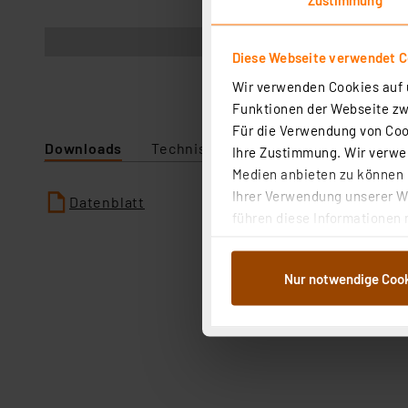
Abbildung ähnlich
Diese Webseite verwendet C
Wir verwenden Cookies auf u
Funktionen der Webseite zwi
Für die Verwendung von Cook
Downloads
Technische Daten
Ihre Zustimmung. Wir verwen
Medien anbieten zu können u
Ihrer Verwendung unserer We
Datenblatt
führen diese Informationen 
im Rahmen Ihrer Nutzung der
dem Speichern und Abrufen 
Nur notwendige Coo
Weiterverarbeitung für die 
Abs.1a DSG-VO) zu. Eine deta
Button „Ablehnen oder Einst
ganz oder teilweise zustimm
anpassen oder widerrufen. 
Auswertung und Analyse bis 