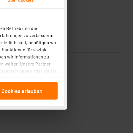
en Betrieb und die
Erfahrungen zu verbessern.
rderlich sind, benötigen wir
 Funktionen für soziale
ben wir Informationen zu
n weiter. Unsere Partner
tgestellt haben oder die sie
cken, stimmen Sie sowohl
anschließenden
e Cookies erlauben
beitungszwecke (Art. 6
 ist durch Klick auf den
 Cookies ablehnen oder ihr
 „Cookie Einstellungen“
tung dieser Daten zur
ser-Einstellungen können