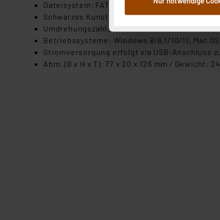
Nur notwendige Coo
Weiterverarbeitung für die 
Dateisystem: FAT32
Abs.1a DSG-VO) zu. Eine deta
Schwarzes Kunststoffgehäuse mit Hochglanz-
Button „Ablehnen oder Einst
Umdrehungszahl: bis zu 5400 U/min, 8 MB Cac
ganz oder teilweise zustimm
Betriebssysteme: Windows 8/8.1/10/11, Mac OS 
anpassen oder widerrufen. 
Stromversorgung erfolgt via USB-Anschluss zu
Auswertung und Analyse bis 
Abm. (B x H x T): 77 x 20 x 126 mm / Gewicht: 2
dazu führen, dass die Einst
„Einige Drittanbieter verar
dieser Drittanbieter umfasst
Nähere Infos zu diesen Drit
Für die USA besteht kein A
Datenschutz nach EU-Standa
Daten in Überwachungsprogr
Unsere Kooperation mit dies
Kommission sowie einer eige
Daten, verbundenen Risiken
Impressum
|
Datenschutzer