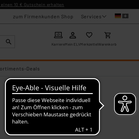
einen 10 € Gutschein erhalten
Services
zum Firmenkunden Shop
Karriere
Mein ELV
Merkzettel
Warenkorb
ortiments-Deals