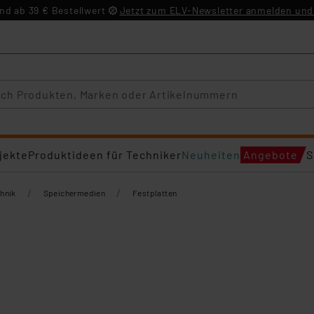
d ab 39 € Bestellwert
Jetzt zum ELV-Newsletter anmelden und 
jekte
Produktideen für Techniker
Neuheiten
Angebote
S
/
/
hnik
Speichermedien
Festplatten