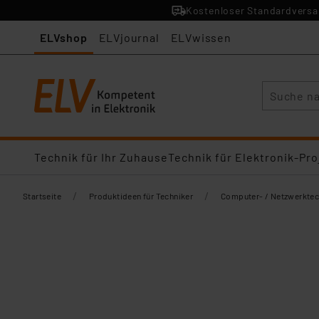
Kostenloser Standardversan
ELVshop
ELVjournal
ELVwissen
Suche
Technik für Ihr Zuhause
Technik für Elektronik-Pro
/
/
Startseite
Produktideen für Techniker
Computer- / Netzwerktec