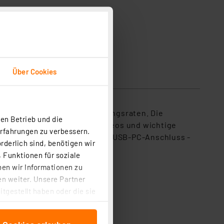
Über Cookies
luss für hohe Datenübertragungsraten. Die
en Betrieb und die
t hinnehmen. Musik, Fotos, Videos und wichtige
Erfahrungen zu verbessern.
hält die Festplatte über den USB-PC-Anschluss -
rderlich sind, benötigen wir
 Funktionen für soziale
ben wir Informationen zu
n weiter. Unsere Partner
tgestellt haben oder die sie
cken, stimmen Sie sowohl
anschließenden