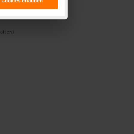
e Cookies erlauben
beitungszwecke (Art. 6
 ist durch Klick auf den
 Cookies ablehnen oder ihr
 „Cookie Einstellungen“
tung dieser Daten zur
alten)
ser-Einstellungen können
r erneut angezeigt wird.
Einbindung von Cookies
. 49 (1) lit. a DSGVO.
n der Datenschutzerklärung.
s Land mit unzureichendem
örden personenbezogene
r Europäer bestehen.
ln der Europäischen
 Art der übermittelten