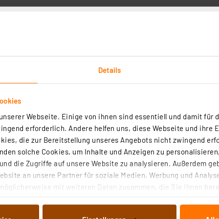
Details
Technische Daten
ookies
peicherplatz und sorgt durch ihren USB 3.2 Gen 1x1 Ansch
nserer Webseite. Einige von ihnen sind essentiell und damit für d
aten und lässt sich durch ihr geringes Gewicht überall mi
ngend erforderlich. Andere helfen uns, diese Webseite und ihre 
mal und einfach gesichert werden. Ausreichend Strom er
ies, die zur Bereitstellung unseres Angebots nicht zwingend erfo
l zur Stromversorgung.
den solche Cookies, um Inhalte und Anzeigen zu personalisieren,
nd die Zugriffe auf unsere Website zu analysieren. Außerdem ge
bsite an unsere Partner für soziale Medien, Werbung und Analyse
dsanzeige
möglicherweise mit weiteren Daten zusammen, die Sie ihnen berei
el) / bis zu 10x schneller als USB 2.0
 Dienste gesammelt haben. Indem Sie auf „Alle akzeptieren“ kli
von Informationen auf Ihrem gerät (§25 Abs.1 TTDSG) sowie der 