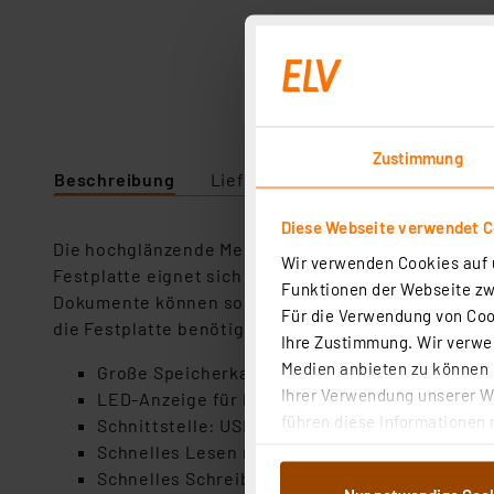
Zustimmung
Beschreibung
Lieferumfang
Downloads
Diese Webseite verwendet C
Die hochglänzende Memory Case Serie bietet viel S
Wir verwenden Cookies auf u
Festplatte eignet sich für die Sicherung privater D
Funktionen der Webseite zwi
Dokumente können so zu Hause oder unterwegs opti
Für die Verwendung von Cook
die Festplatte benötigt also kein externes Netztei
Ihre Zustimmung. Wir verwen
Medien anbieten zu können u
Große Speicherkapazität: 5 TB
Ihrer Verwendung unserer We
LED-Anzeige für komfortable Betriebszustan
führen diese Informationen 
Schnittstelle: USB 3.2 Gen 1x1 (abwärtskompatib
im Rahmen Ihrer Nutzung der
Schnelles Lesen mit bis zu 85 MB/s
dem Speichern und Abrufen 
Schnelles Schreiben mit bis zu 75 MB/s