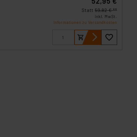
52,95 €
n der Datenschutzerklärung.
Statt
59,82 € **
s Land mit unzureichendem
inkl. MwSt.
örden personenbezogene
Informationen zu Versandkosten
r Europäer bestehen.
ln der Europäischen
 Art der übermittelten