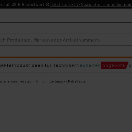
d ab 39 € Bestellwert
Jetzt zum ELV-Newsletter anmelden und 
jekte
Produktideen für Techniker
Neuheiten
Angebote
S
/
nstallationsmesstechnik
Leitungs- / Kabeltester