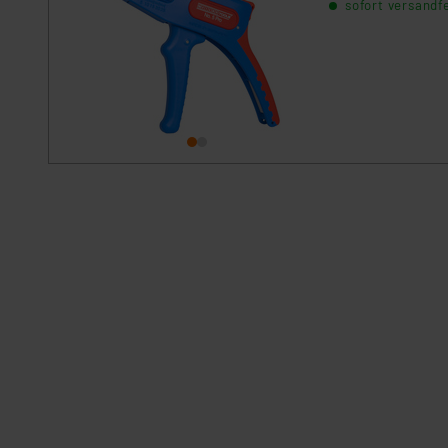
sofort versandfe
Nähere Infos zu diesen Drit
Für die USA besteht kein A
Datenschutz nach EU-Standa
Daten in Überwachungsprogr
Unsere Kooperation mit dies
Kommission sowie einer eige
Daten, verbundenen Risiken
Impressum
|
Datenschutzer