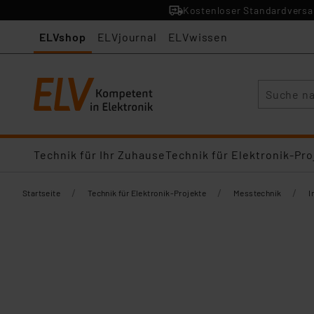
Kostenloser Standardversan
ELVshop
ELVjournal
ELVwissen
Suche
Technik für Ihr Zuhause
Technik für Elektronik-Pro
/
/
/
Startseite
Technik für Elektronik-Projekte
Messtechnik
I