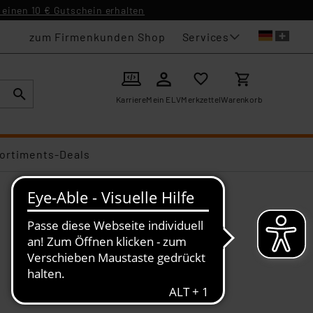
einen 10 € Gutschein erhalten
Services
zum Firmenkunden Shop
Karriere
Mein ELV
Merkzettel
Warenkorb
ortiments-Deals