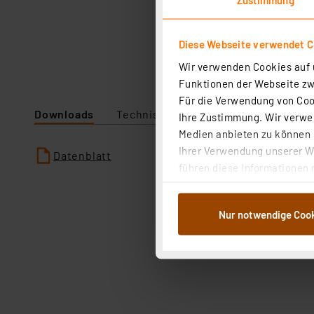
Diese Webseite verwendet C
Wir verwenden Cookies auf u
Funktionen der Webseite zwi
Für die Verwendung von Cook
Downloads
Technische Daten
Ihre Zustimmung. Wir verwen
Medien anbieten zu können u
Ihrer Verwendung unserer We
Datenblatt
führen diese Informationen 
im Rahmen Ihrer Nutzung der
dem Speichern und Abrufen 
Nur notwendige Coo
Weiterverarbeitung für die 
Abs.1a DSG-VO) zu. Eine deta
Button „Ablehnen oder Einst
ganz oder teilweise zustimm
anpassen oder widerrufen. 
Auswertung und Analyse bis 