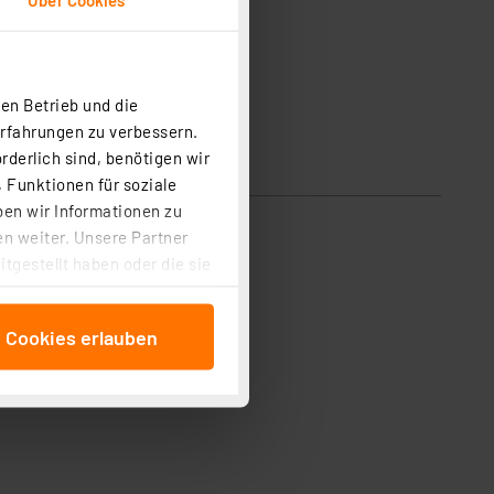
en Betrieb und die
Erfahrungen zu verbessern.
rderlich sind, benötigen wir
 Funktionen für soziale
ben wir Informationen zu
n weiter. Unsere Partner
tgestellt haben oder die sie
cken, stimmen Sie sowohl
anschließenden
e Cookies erlauben
beitungszwecke (Art. 6
 ist durch Klick auf den
 Cookies ablehnen oder ihr
 „Cookie Einstellungen“
tung dieser Daten zur
ser-Einstellungen können