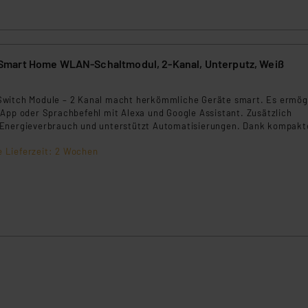
nen Beurteilung der mit der Datenübermittlung, insbesondere der
.“
klärung
mart Home WLAN-Schaltmodul, 2-Kanal, Unterputz, Weiß
witch Module – 2 Kanal macht herkömmliche Geräte smart. Es ermög
 App oder Sprachbefehl mit Alexa und Google Assistant. Zusätzlich
Energieverbrauch und unterstützt Automatisierungen. Dank kompakt
nstallation einfach und sicher – ideal für Ihr Smart Home.
e Lieferzeit: 2 Wochen