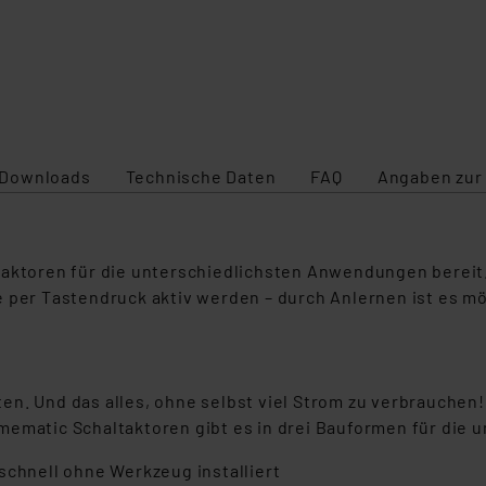
Downloads
Technische Daten
FAQ
Angaben zur
ltaktoren für die unterschiedlichsten Anwendungen bere
e per Tastendruck aktiv werden – durch Anlernen ist es m
n. Und das alles, ohne selbst viel Strom zu verbrauchen! 
mematic Schaltaktoren gibt es in drei Bauformen für die 
schnell ohne Werkzeug installiert