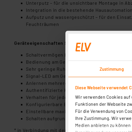
Unterputz – für die unsichtbare Montage in A
Integration in die bestehende Hausautomatio
Aufputz und wassergeschützt – für den Einsat
Feuchträumen
Geräteeigenschaften Schaltaktoren
Schaltvermögen bis zu 16 A bei 230 V/50 Hz (
Bedienung am Gerät möglich (bei Unterputzak
Sehr geringe Ruhestromaufnahme
Zustimmung
Signal-LED am Gerät
Anlernen mehrerer Fernbedienungen an einen
Diese Webseite verwendet C
Authentifizierte Kommunikation (AES)*
Wir verwenden Cookies auf u
Verhalten für jede Fernbedienung einzeln pr
Funktionen der Webseite zwi
Konfigurierbare Einschaltverzögerung*
Für die Verwendung von Cook
Einstellbare maximale Einschaltdauer*
Ihre Zustimmung. Wir verwen
Schalten aufgrund von Schwellwerten*
Medien anbieten zu können u
* in Verbindung mit der Homematic Zentrale