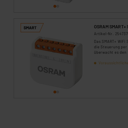
Kommission sowie einer eige
Daten, verbundenen Risiken
Impressum
|
Datenschutzer
OSRAM SMART+ S
Artikel-Nr. 254737
Das SMART+ WiFi S
die Steuerung per
überwacht es den 
Bauweise ist die I
Voraussichtlich