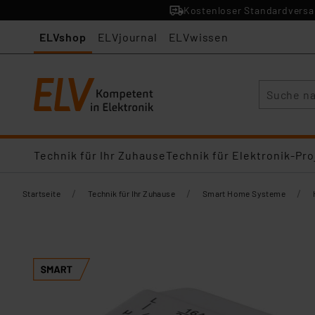
Kostenloser Standardversan
ELVshop
ELVjournal
ELVwissen
Suche
Technik für Ihr Zuhause
Technik für Elektronik-Pro
/
/
/
Startseite
Technik für Ihr Zuhause
Smart Home Systeme