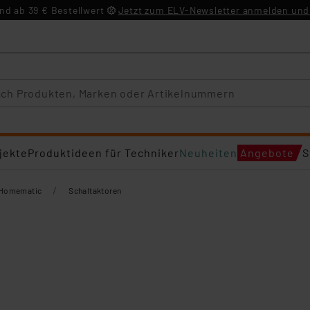
d ab 39 € Bestellwert
Jetzt zum ELV-Newsletter anmelden und 
jekte
Produktideen für Techniker
Neuheiten
Angebote
S
/
Homematic
Schaltaktoren