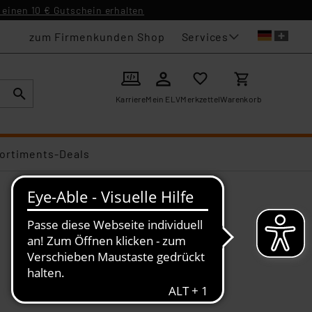
einen 10 € Gutschein erhalten
Services
zum Firmenkunden Shop
Karriere
Mein ELV
Merkzettel
Warenkorb
ortiments-Deals