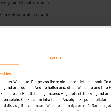
bzweig- und Schalterdosen
n
z im Außenbereich oder in
außer Schaltaktor 2fach Unterputzmontage)
toren nur nach Anschluss von Tastern)
Details
 Schaltaktor
ookies
nserer Webseite. Einige von ihnen sind essentiell und damit für d
ogrammierbar*
ngend erforderlich. Andere helfen uns, diese Webseite und ihre 
ies, die zur Bereitstellung unseres Angebots nicht zwingend erfo
den solche Cookies, um Inhalte und Anzeigen zu personalisieren,
nd die Zugriffe auf unsere Website zu analysieren. Außerdem ge