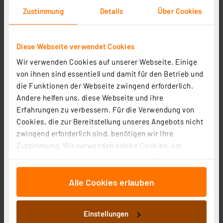
Zustimmung
Details
Über Cookies
Diese Webseite verwendet Cookies
Wir verwenden Cookies auf unserer Webseite. Einige
von ihnen sind essentiell und damit für den Betrieb und
OSRAM SMART+ Smart Home WLAN-Schaltmodul, 1-
die Funktionen der Webseite zwingend erforderlich.
Kanal, Unterputz, Weiß
Andere helfen uns, diese Webseite und ihre
Artikel-Nr. 254736
Erfahrungen zu verbessern. Für die Verwendung von
Cookies, die zur Bereitstellung unseres Angebots nicht
18,00 €
zwingend erforderlich sind, benötigen wir Ihre
inkl. MwSt.
Zustimmung. Wir verwenden solche Cookies, um
Informationen zu Versandkosten
Inhalte und Anzeigen zu personalisieren, Funktionen
für soziale Medien anbieten zu können und die Zugriffe
Alle Cookies erlauben
auf unsere Website zu analysieren. Außerdem geben
wir Informationen zu Ihrer Verwendung unserer Website
an unsere Partner für soziale Medien, Werbung und
Einstellungen
Analysen weiter. Unsere Partner führen diese