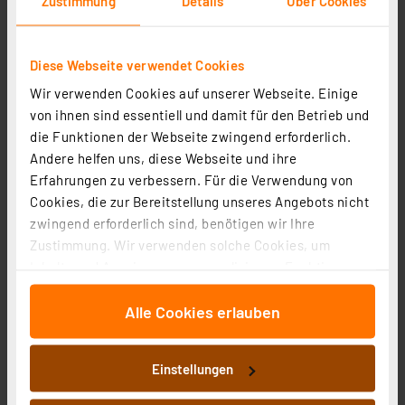
Zustimmung
Details
Über Cookies
Diese Webseite verwendet Cookies
OSRAM Hocheffiziente 2,2-W-Filament-LED-Lampe
Wir verwenden Cookies auf unserer Webseite. Einige
A40, E27, 470 lm, warmweiß, 3000 K, 213 lm/W, EEK A
von ihnen sind essentiell und damit für den Betrieb und
Artikel-Nr. 253168
die Funktionen der Webseite zwingend erforderlich.
1
2
3
4
5
(2)
Andere helfen uns, diese Webseite und ihre
Erfahrungen zu verbessern. Für die Verwendung von
7,00 €
Cookies, die zur Bereitstellung unseres Angebots nicht
inkl. MwSt.
zwingend erforderlich sind, benötigen wir Ihre
Produktdatenblatt
Informationen zu Versandkosten
Zustimmung. Wir verwenden solche Cookies, um
Inhalte und Anzeigen zu personalisieren, Funktionen
für soziale Medien anbieten zu können und die Zugriffe
Alle Cookies erlauben
auf unsere Website zu analysieren. Außerdem geben
wir Informationen zu Ihrer Verwendung unserer Website
an unsere Partner für soziale Medien, Werbung und
Einstellungen
Analysen weiter. Unsere Partner führen diese
Informationen möglicherweise mit weiteren Daten