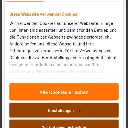
Diese Webseite verwendet Cookies
Wir verwenden Cookies auf unserer Webseite. Einige
HEITRONIC 15er-Set Lampen-Abstandshalter für
von ihnen sind essentiell und damit für den Betrieb und
Hohldecken 62-90 mm
die Funktionen der Webseite zwingend erforderlich.
Artikel-Nr. 252131
Andere helfen uns, diese Webseite und ihre
17,02 €
Erfahrungen zu verbessern. Für die Verwendung von
inkl. MwSt.
Cookies, die zur Bereitstellung unseres Angebots nicht
Informationen zu Versandkosten
zwingend erforderlich sind, benötigen wir Ihre
Zustimmung. Wir verwenden solche Cookies, um
Inhalte und Anzeigen zu personalisieren, Funktionen
für soziale Medien anbieten zu können und die Zugriffe
Alle Cookies erlauben
auf unsere Website zu analysieren. Außerdem geben
wir Informationen zu Ihrer Verwendung unserer Website
an unsere Partner für soziale Medien, Werbung und
Einstellungen
Analysen weiter. Unsere Partner führen diese
Informationen möglicherweise mit weiteren Daten
zusammen, die Sie ihnen bereitgestellt haben oder die
Nur notwendige Cookies