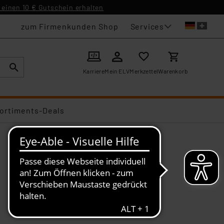
einen 10 € Gutschein erhalten
Services
zum Firmenkunden Shop
Karriere
Mein ELV
Merkzettel
Warenkorb
ortiments-Deals