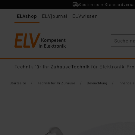
Kostenloser Standardversan
ELVshop
ELVjournal
ELVwissen
Suche
Technik für Ihr Zuhause
Technik für Elektronik-Pro
/
/
/
Startseite
Technik für Ihr Zuhause
Beleuchtung
Innenbel