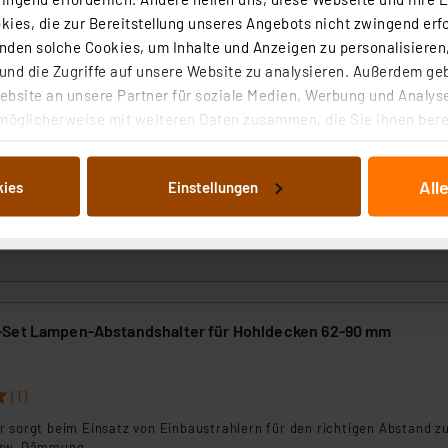
ies, die zur Bereitstellung unseres Angebots nicht zwingend erfo
den solche Cookies, um Inhalte und Anzeigen zu personalisieren,
Set Lampen-Abstandshalter für Hohldecken 62-90 mm
nd die Zugriffe auf unsere Website zu analysieren. Außerdem ge
bsite an unsere Partner für soziale Medien, Werbung und Analyse
möglicherweise mit weiteren Daten zusammen, die Sie ihnen berei
 sorgt beim Einsatz von Einbaustrahlern für den richtigen Abstand z
bzw. Dämmung.
 Dienste gesammelt haben. Indem Sie auf „Alle akzeptieren“ kli
von Informationen auf Ihrem gerät (§25 Abs.1 TTDSG) sowie der 
e Lieferzeit: Unbekannt
All
kies
Einstellungen
nachfolgend dargestellten bzw. die von Ihnen ausgewählten Verar
illierte Auflistung der einzelnen Cookies nach Zweck und Anbieter
ellungen“ abrufbar. Sie können die Verwendung nicht notwendiger
en. Ihre erteilte Zustimmung können Sie jederzeit unter dem Link
Die Rechtmäßigkeit der Speicherung, Abrufung und Weiterverarbei
zum Zeitpunkt des Widerrufs bleibt hiervon unberührt. Ihre Brow
-Set Lampen-Abstandshalter für Hohldecken 62-90 mm
ellungen nicht längerfristig gespeichert werden und dieses Banne
beiten personenbezogene Daten in den USA. Ihre Einwilligung zur 
(1)
 daher ggf. auch die Verarbeitung Ihrer Daten in den USA gemäß Art
 sorgt beim Einsatz von Einbaustrahlern für den richtigen Abstand z
tanbietern und zu der jeweiligen Datenübermittlung erhalten Sie i
bzw. Dämmung.