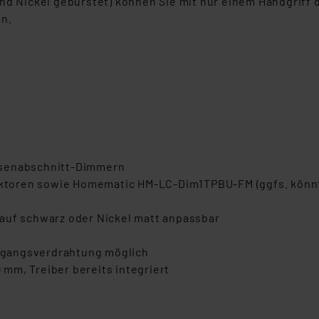
nd Nickel gebürstet) können Sie mit nur einem Handgriff 
n.
asenabschnitt-Dimmern
ktoren sowie Homematic HM-LC-Dim1TPBU-FM (ggfs. könn
auf schwarz oder Nickel matt anpassbar
hgangsverdrahtung möglich
mm, Treiber bereits integriert