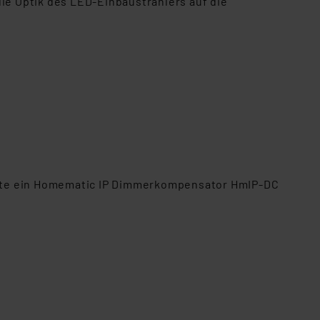
die Optik des LED-Einbaustrahlers auf die
te ein Homematic IP Dimmerkompensator HmIP-DC