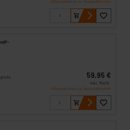
Informationen zu Versandkosten
s Land mit unzureichendem
örden personenbezogene
r Europäer bestehen.
ln der Europäischen
 Art der übermittelten
HmIP-
59,95 €
glicht
inkl. MwSt.
Informationen zu Versandkosten