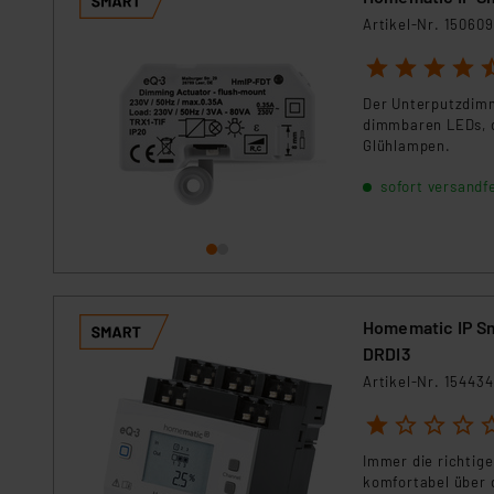
Artikel-Nr. 150609
1
2
3
4
5
Der Unterputzdimm
dimmbaren LEDs, 
Glühlampen.
sofort versandfe
Homematic IP Sm
DRDI3
Artikel-Nr. 154434
1
2
3
4
5
Immer die richtig
komfortabel über 