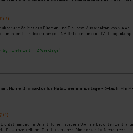
(3)
aktor ermöglicht das Dimmen und Ein- bzw. Ausschalten von vielen
dimmbaren Energiesparlampen, NV-Halogenlampen, HV-Halogenlamp
rtig - Lieferzeit: 1-2 Werktage²
art Home Dimmaktor für Hutschienenmontage – 3-fach, HmIP
(1)
e Lichtstimmung im Smart Home - steuern Sie Ihre Leuchten zentral u
die Elektroverteilung. Der Hutschienen-Dimmaktor ist fachgerecht i