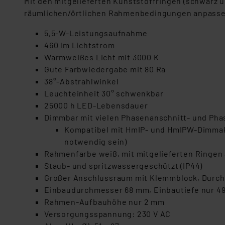
Mit den mitgelieferten Kunststoffringen (schwarz u
räumlichen/örtlichen Rahmenbedingungen anpasse
5,5-W-Leistungsaufnahme
460 lm Lichtstrom
Warmweißes Licht mit 3000 K
Gute Farbwiedergabe mit 80 Ra
38°-Abstrahlwinkel
Leuchteinheit 30° schwenkbar
25000 h LED-Lebensdauer
Dimmbar mit vielen Phasenanschnitt- und Ph
Kompatibel mit HmIP- und HmIPW-Dimma
notwendig sein)
Rahmenfarbe weiß, mit mitgelieferten Ringen 
Staub- und spritzwassergeschützt (IP44)
Großer Anschlussraum mit Klemmblock, Durc
Einbaudurchmesser 68 mm, Einbautiefe nur 49 
Rahmen-Aufbauhöhe nur 2 mm
Versorgungsspannung: 230 V AC