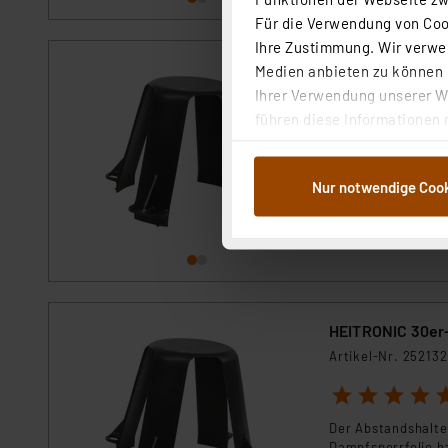
Für die Verwendung von Cook
Ihre Zustimmung. Wir verwen
HEITRONIC 15er-
Medien anbieten zu können u
Ihrer Verwendung unserer We
Artikel-Nr. 252131
führen diese Informationen 
Der Abstandshalter
Dampfsperrfolie 
im Rahmen Ihrer Nutzung der
dem Speichern und Abrufen 
Voraussichtlich
Nur notwendige Coo
Weiterverarbeitung für die 
Abs.1a DSG-VO) zu. Eine deta
Button „Ablehnen oder Einst
ganz oder teilweise zustimm
anpassen oder widerrufen. 
Auswertung und Analyse bis 
HEITRONIC 30er
dazu führen, dass die Einst
Artikel-Nr. 252132
„Einige Drittanbieter verar
1
2
3
4
5
dieser Drittanbieter umfasst
Der Abstandshalter
Nähere Infos zu diesen Drit
Dampfsperrfolie 