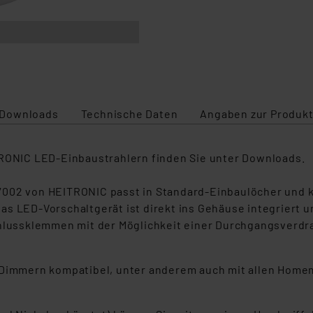
Downloads
Technische Daten
Angaben zur Produkt
TRONIC LED-Einbaustrahlern finden Sie unter Downloads.
7002 von HEITRONIC passt in Standard-Einbaulöcher und 
s LED-Vorschaltgerät ist direkt ins Gehäuse integriert u
ussklemmen mit der Möglichkeit einer Durchgangsverdra
n Dimmern kompatibel, unter anderem auch mit allen Hom