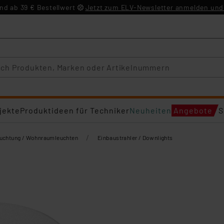
d ab 39 € Bestellwert
Jetzt zum ELV-Newsletter anmelden und 
jekte
Produktideen für Techniker
Neuheiten
Angebote
S
/
euchtung / Wohnraumleuchten
Einbaustrahler / Downlights