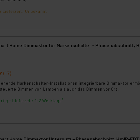
ngemessenheitsbeschluss der EU. Dies bedeutet, dass die USA al
rds eingestuft wird. So besteht etwa das Risiko, dass US-Beh
e Lieferzeit: Unbekannt
ammen verarbeiten, ohne dass hiergegen Klagemöglichkeiten fü
en Dienstleistern stützt sich auf die Standarddatenschutzklause
nen Beurteilung der mit der Datenübermittlung, insbesondere der
.“
art Home Dimmaktor für Markenschalter – Phasenabschnitt, 
klärung
(17)
stehende Markenschalter-Installationen integrierbare Dimmaktor ermö
steuerte Dimmen von Lampen als auch das Dimmen vor Ort.
rtig - Lieferzeit: 1-2 Werktage²
mart Home Dimmaktor Unterputz – Phasenabschnitt, HmIP-FDT