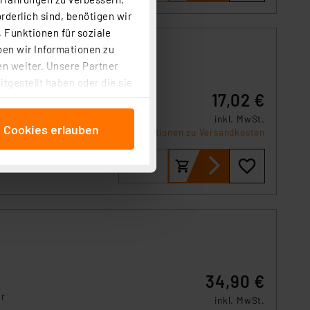
rderlich sind, benötigen wir
 Funktionen für soziale
ben wir Informationen zu
n weiter. Unsere Partner
tgestellt haben oder die sie
ur
17,02 €
cken, stimmen Sie sowohl
anschließenden
inkl. MwSt.
e Cookies erlauben
beitungszwecke (Art. 6
Informationen zu Versandkosten
 ist durch Klick auf den
 Cookies ablehnen oder ihr
 „Cookie Einstellungen“
tung dieser Daten zur
ser-Einstellungen können
r erneut angezeigt wird.
Einbindung von Cookies
34,90 €
. 49 (1) lit. a DSGVO.
ur
n der Datenschutzerklärung.
inkl. MwSt.