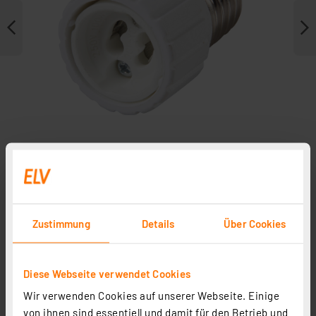
Weitere Modelle
Zustimmung
Details
Über Cookies
Diese Webseite verwendet Cookies
Wir verwenden Cookies auf unserer Webseite. Einige
Heidemann Adapterfassung E27 auf E14
von ihnen sind essentiell und damit für den Betrieb und