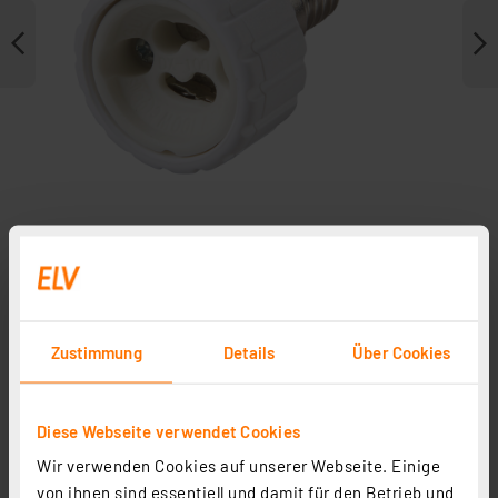
Weitere Modelle
Zustimmung
Details
Über Cookies
Diese Webseite verwendet Cookies
Wir verwenden Cookies auf unserer Webseite. Einige
Heidemann Adapterfassung E27 auf E14
von ihnen sind essentiell und damit für den Betrieb und