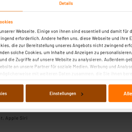
Details
ookies
nserer Webseite. Einige von ihnen sind essentiell und damit für d
ngend erforderlich. Andere helfen uns, diese Webseite und ihre 
ies, die zur Bereitstellung unseres Angebots nicht zwingend erfo
den solche Cookies, um Inhalte und Anzeigen zu personalisieren,
in und aus oder wechseln Sie die Kanäle
nd die Zugriffe auf unsere Website zu analysieren. Außerdem ge
und Lüftergeschwindigkeit
bsite an unsere Partner für soziale Medien, Werbung und Analyse
 Wiedergabe Ihrer Musik
möglicherweise mit weiteren Daten zusammen, die Sie ihnen berei
 Dienste gesammelt haben. Indem Sie auf „Alle akzeptieren“ kli
von Informationen auf Ihrem gerät (§25 Abs.1 TTDSG) sowie der 
All
kies
Einstellungen
nachfolgend dargestellten bzw. die von Ihnen ausgewählten Verar
illierte Auflistung der einzelnen Cookies nach Zweck und Anbieter
ellungen“ abrufbar. Sie können die Verwendung nicht notwendiger
en. Ihre erteilte Zustimmung können Sie jederzeit unter dem Link
, Apple Siri
Die Rechtmäßigkeit der Speicherung, Abrufung und Weiterverarbei
zum Zeitpunkt des Widerrufs bleibt hiervon unberührt. Ihre Brow