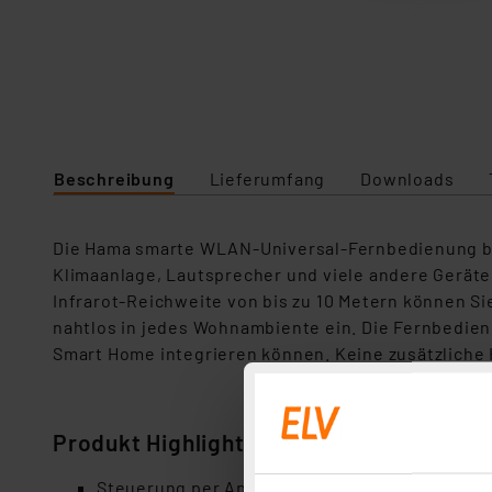
Beschreibung
Lieferumfang
Downloads
Die Hama smarte WLAN-Universal-Fernbedienung bie
Klimaanlage, Lautsprecher und viele andere Geräte 
Infrarot-Reichweite von bis zu 10 Metern können Si
nahtlos in jedes Wohnambiente ein. Die Fernbedienu
Smart Home integrieren können. Keine zusätzliche H
Produkt Highlights
Steuerung per App und Sprachbefehl