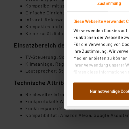
Zustimmung
Kompatibel mit zahlreichen Geräten
Einfache Einrichtung per QR-Code
Infrarot-Reichweite bis zu 10 Meter
Diese Webseite verwendet C
Kompaktes und unauffälliges Design
Wir verwenden Cookies auf u
Keine zusätzliche Hub erforderlich
Funktionen der Webseite zwi
Einsatzbereich des Produktes
Für die Verwendung von Cook
Ihre Zustimmung. Wir verwen
TV-Steuerung: Schalten Sie Ihren Fernseher e
Medien anbieten zu können u
Klimaanlage: Regulieren Sie die Temperatur 
Ihrer Verwendung unserer We
Lautsprecher: Steuern Sie die Lautstärke und
führen diese Informationen 
im Rahmen Ihrer Nutzung der
Technische Attribute
dem Speichern und Abrufen 
Nur notwendige Coo
Weiterverarbeitung für die 
Reichweite: Infrarot bis zu 10 Meter
Abs.1a DSG-VO) zu. Eine deta
Funkprotokoll: WLAN
Button „Ablehnen oder Einst
Funkfrequenz: 2.4 GHz
ganz oder teilweise zustimm
Kompatibilität: Amazon Alexa, Google Assistant
anpassen oder widerrufen. 
Auswertung und Analyse bis 