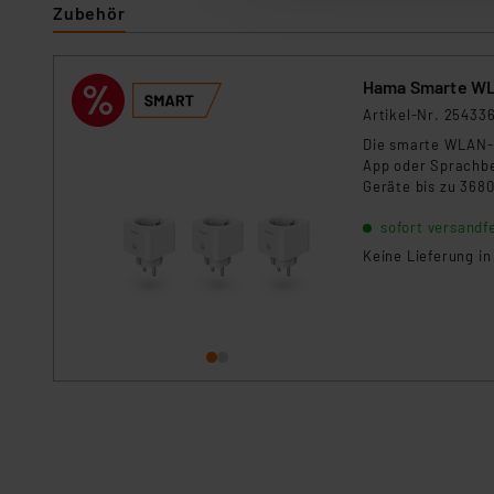
Zubehör
dazu führen, dass die Einst
„Einige Drittanbieter verar
Hama Smarte WLA
dieser Drittanbieter umfasst
Artikel-Nr. 25433
Nähere Infos zu diesen Drit
Die smarte WLAN-S
Für die USA besteht kein A
App oder Sprachbe
Datenschutz nach EU-Standa
Geräte bis zu 3680
Daten in Überwachungsprogr
für ein smartes Z
sofort versandfe
Unsere Kooperation mit dies
Kommission sowie einer eige
Keine Lieferung i
Daten, verbundenen Risiken
Impressum
|
Datenschutzer