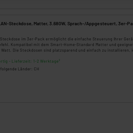
ellungen nicht längerfristig gespeichert werden und dieses Banne
beiten personenbezogene Daten in den USA. Ihre Einwilligung zur 
N-Steckdose, Matter, 3.680W, Sprach-/Appgesteuert, 3er-P
 daher ggf. auch die Verarbeitung Ihrer Daten in den USA gemäß Art
6
tanbietern und zu der jeweiligen Datenübermittlung erhalten Sie i
teckdose im 3er-Pack ermöglicht die einfache Steuerung Ihrer Gerä
ngemessenheitsbeschluss der EU. Dies bedeutet, dass die USA al
fehl. Kompatibel mit dem Smart-Home-Standard Matter und geeignet
rds eingestuft wird. So besteht etwa das Risiko, dass US-Beh
 Watt. Die Steckdosen sind platzsparend und einfach zu installieren, i
ammen verarbeiten, ohne dass hiergegen Klagemöglichkeiten fü
uhause.
rtig - Lieferzeit: 1-2 Werktage²
en Dienstleistern stützt sich auf die Standarddatenschutzklause
nen Beurteilung der mit der Datenübermittlung, insbesondere der
n folgende Länder: CH
.“
klärung