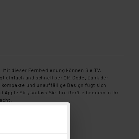
 Mit dieser Fernbedienung können Sie TV,
gt einfach und schnell per QR-Code. Dank der
 kompakte und unauffällige Design fügt sich
 Apple Siri, sodass Sie Ihre Geräte bequem in Ihr
acht.