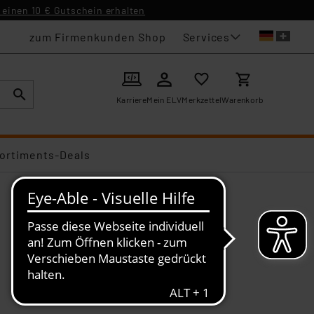
einen 10 € Gutschein erhalten
Services
zum Firmenkunden Shop
Karriere
Mein ELV
Merkzettel
Warenkorb
ortiments-Deals