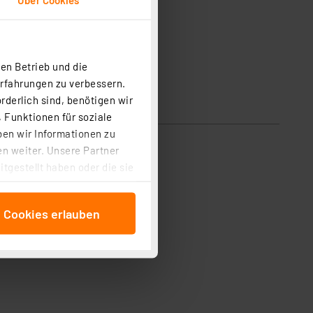
en Betrieb und die
Erfahrungen zu verbessern.
rderlich sind, benötigen wir
 Funktionen für soziale
ben wir Informationen zu
n weiter. Unsere Partner
tgestellt haben oder die sie
cken, stimmen Sie sowohl
anschließenden
e Cookies erlauben
beitungszwecke (Art. 6
 ist durch Klick auf den
 Cookies ablehnen oder ihr
 „Cookie Einstellungen“
tung dieser Daten zur
ser-Einstellungen können