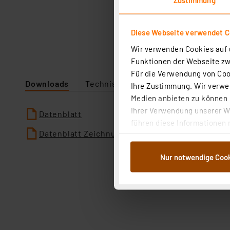
Diese Webseite verwendet C
Wir verwenden Cookies auf u
Funktionen der Webseite zwi
Für die Verwendung von Cook
Downloads
Technische Daten
Ihre Zustimmung. Wir verwen
Medien anbieten zu können u
Ihrer Verwendung unserer We
Datenblatt
führen diese Informationen 
Datenblatt Zeichnung
im Rahmen Ihrer Nutzung der
dem Speichern und Abrufen 
Nur notwendige Coo
Weiterverarbeitung für die 
Abs.1a DSG-VO) zu. Eine deta
Button „Ablehnen oder Einst
ganz oder teilweise zustimm
anpassen oder widerrufen. 
Auswertung und Analyse bis 