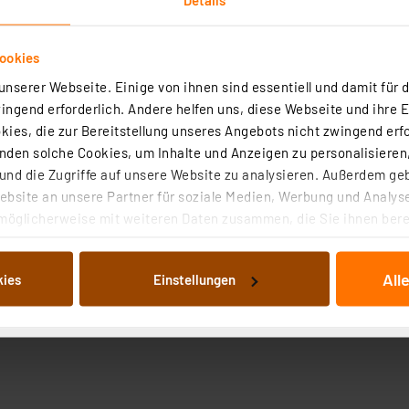
ookies
nserer Webseite. Einige von ihnen sind essentiell und damit für d
ngend erforderlich. Andere helfen uns, diese Webseite und ihre 
ies, die zur Bereitstellung unseres Angebots nicht zwingend erfo
den solche Cookies, um Inhalte und Anzeigen zu personalisieren,
nd die Zugriffe auf unsere Website zu analysieren. Außerdem ge
bsite an unsere Partner für soziale Medien, Werbung und Analyse
möglicherweise mit weiteren Daten zusammen, die Sie ihnen berei
 Dienste gesammelt haben. Indem Sie auf „Alle akzeptieren“ kli
von Informationen auf Ihrem gerät (§25 Abs.1 TTDSG) sowie der 
All
kies
Einstellungen
nachfolgend dargestellten bzw. die von Ihnen ausgewählten Verar
illierte Auflistung der einzelnen Cookies nach Zweck und Anbieter
ellungen“ abrufbar. Sie können die Verwendung nicht notwendiger
en. Ihre erteilte Zustimmung können Sie jederzeit unter dem Link
Die Rechtmäßigkeit der Speicherung, Abrufung und Weiterverarbei
zum Zeitpunkt des Widerrufs bleibt hiervon unberührt. Ihre Brow