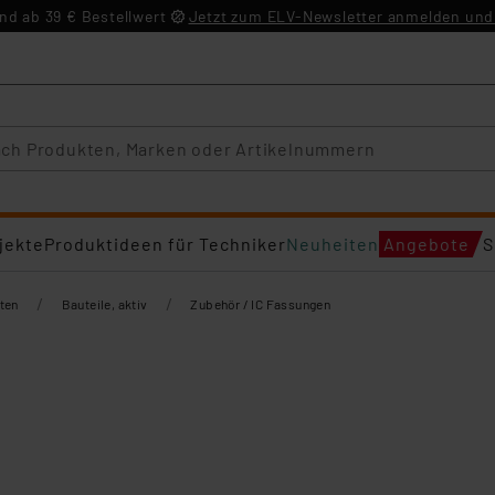
d ab 39 € Bestellwert
Jetzt zum ELV-Newsletter anmelden und 
jekte
Produktideen für Techniker
Neuheiten
Angebote
S
/
/
ten
Bauteile, aktiv
Zubehör / IC Fassungen