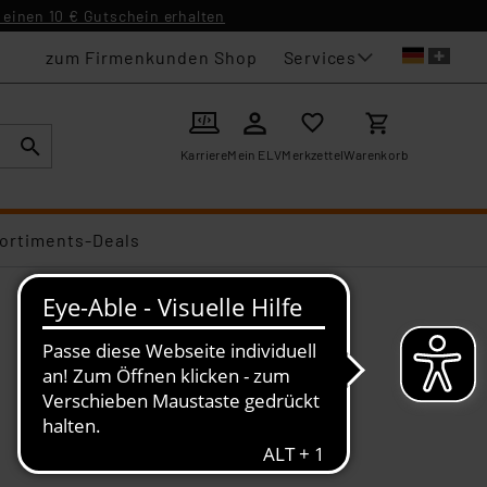
einen 10 € Gutschein erhalten
Services
zum Firmenkunden Shop
Karriere
Mein ELV
Merkzettel
Warenkorb
ortiments-Deals