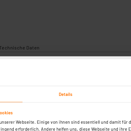
Technische Daten
uss von Solarmodulen mit bis zu 840 W Leistung und biet
ichtungen für den Betrieb als Wechselrichter in einer Min
 Hausnetz angeschlossen.
-Display bzw. optional per WLAN und App.
Details
rlauben eine einfache Kommunikation und Einbindung in d
ookies
raftwerke
nserer Webseite. Einige von ihnen sind essentiell und damit für d
etzanschluss über Schraubklemmen, einphasig
ngend erforderlich. Andere helfen uns, diese Webseite und ihre 
, max. 13 A