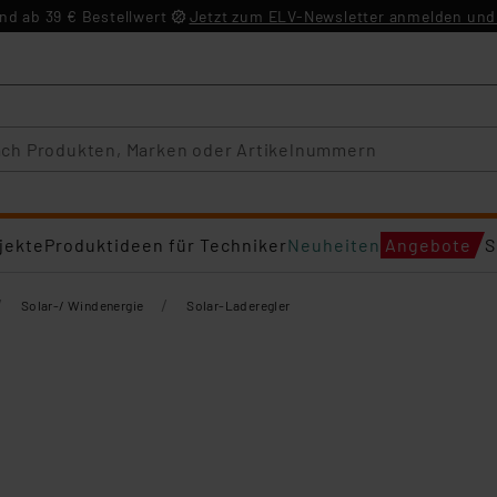
d ab 39 € Bestellwert
Jetzt zum ELV-Newsletter anmelden und 
jekte
Produktideen für Techniker
Neuheiten
Angebote
S
/
/
Solar-/ Windenergie
Solar-Laderegler