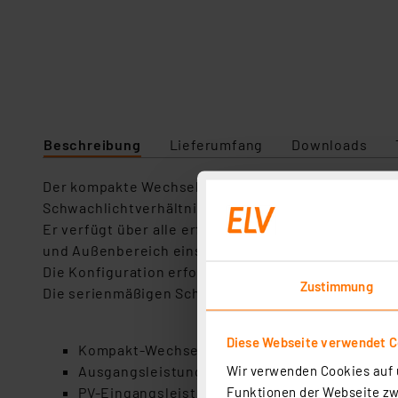
Beschreibung
Lieferumfang
Downloads
Der kompakte Wechselrichter ermöglicht den Anschl
Schwachlichtverhältnissen.
Er verfügt über alle erforderlichen Sicherheitsvorr
und Außenbereich einsetzbar und wird fest an das
Die Konfiguration erfolgt über ein ein OLED-Touch
Zustimmung
Die serienmäßigen Schnittstellen RS485 und USB e
Diese Webseite verwendet C
Kompakt-Wechselrichter für Mini-PV-/Balkonk
Wir verwenden Cookies auf u
Ausgangsleistung 600 W (2,9 A, 230 V AC), N
Funktionen der Webseite zwi
PV-Eingangsleistung max. 840 W, 1 MPP-Tracker