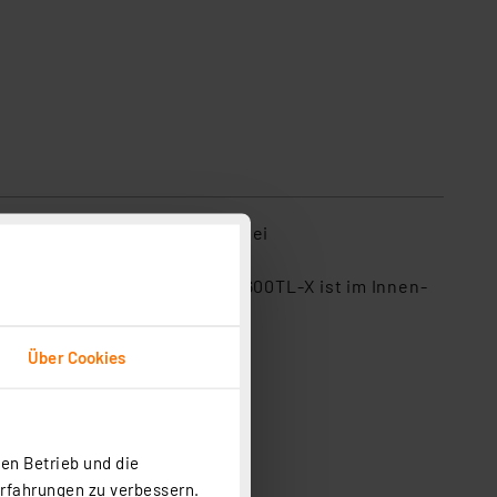
et damit auch eine Reserve bei
i-PV-Anlage. Der Growatt MIC 600TL-X ist im Innen-
Über Cookies
ie Haustechnik.
en Betrieb und die
Erfahrungen zu verbessern.