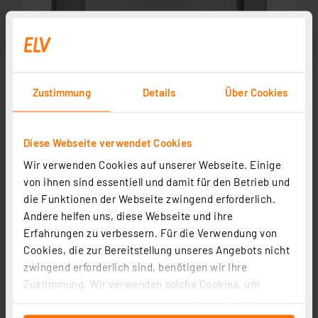
Zustimmung
Details
Über Cookies
Diese Webseite verwendet Cookies
Wir verwenden Cookies auf unserer Webseite. Einige
von ihnen sind essentiell und damit für den Betrieb und
die Funktionen der Webseite zwingend erforderlich.
Andere helfen uns, diese Webseite und ihre
Zubehör
Erfahrungen zu verbessern. Für die Verwendung von
Cookies, die zur Bereitstellung unseres Angebots nicht
zwingend erforderlich sind, benötigen wir Ihre
Grothe Taster Protact Edelstahl V2A
Zustimmung. Wir verwenden solche Cookies, um
Artikel-Nr. 095134
Inhalte und Anzeigen zu personalisieren, Funktionen
1
2
3
4
5
(2)
für soziale Medien anbieten zu können und die Zugriffe