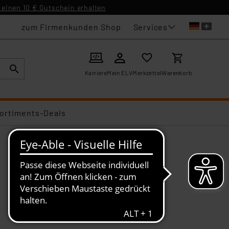
einen 10 € Gutschein erhalten
Services
zum Firmenkunden Shop
Karriere
Mein ELV
Merkzettel
Warenkorb
ortiments-Deals