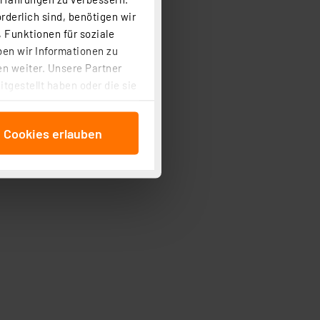
rderlich sind, benötigen wir
 Funktionen für soziale
ben wir Informationen zu
n weiter. Unsere Partner
tgestellt haben oder die sie
cken, stimmen Sie sowohl
anschließenden
e Cookies erlauben
beitungszwecke (Art. 6
 ist durch Klick auf den
 Cookies ablehnen oder ihr
 „Cookie Einstellungen“
tung dieser Daten zur
ser-Einstellungen können
r erneut angezeigt wird.
Einbindung von Cookies
. 49 (1) lit. a DSGVO.
n der Datenschutzerklärung.