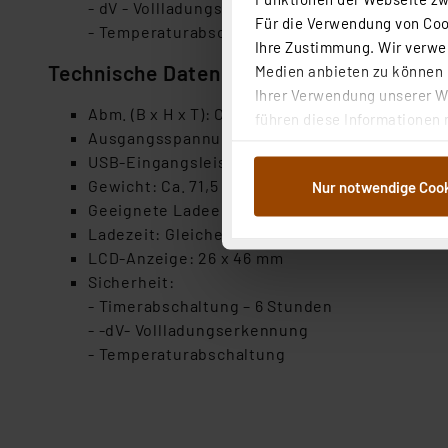
- dV - Vollladungserkennung
Für die Verwendung von Cook
- Temperaturabschaltung
Ihre Zustimmung. Wir verwen
Technische Daten Dockingstation
Medien anbieten zu können u
Ihrer Verwendung unserer We
Abm. (B x H x T): Ca. 82 x 27 x 82 mm
führen diese Informationen 
Ausgangsspannung / Ladestrom: DC 5 V / 2A
im Rahmen Ihrer Nutzung der
USB-Eingangsleistung: DC 5 V / 2A
dem Speichern und Abrufen 
Gewicht: Ca. 71,5 g
Nur notwendige Coo
Weiterverarbeitung für die 
Geeignete Ladeeinheit: 1x USB 4-Steckplatz-L
Abs.1a DSG-VO) zu. Eine deta
Ladezeit: Gleiche Ladezeit wie für B421, M45
Button „Ablehnen oder Einst
LCD-Anzeige: 26 x 46 mm
ganz oder teilweise zustimm
Sicherheit:
anpassen oder widerrufen. 
- Timerabschaltung – 6 Stunden
Auswertung und Analyse bis 
- -dV- Vollladungserkennung
dazu führen, dass die Einst
- Temperaturabschaltung
„Einige Drittanbieter verar
dieser Drittanbieter umfasst
Nähere Infos zu diesen Drit