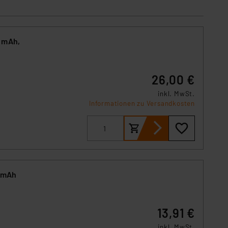
s Land mit unzureichendem
örden personenbezogene
r Europäer bestehen.
ln der Europäischen
0 mAh,
 Art der übermittelten
26,00 €
inkl. MwSt.
Informationen zu Versandkosten
0 mAh
13,91 €
inkl. MwSt.