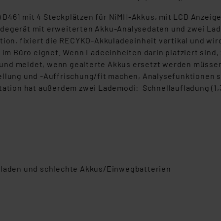
 D461 mit 4 Steckplätzen für NiMH-Akkus, mit LCD Anzeig
degerät mit erweiterten Akku-Analysedaten und zwei Lad
tion, fixiert die RECYKO-Akkuladeeinheit vertikal und wi
d im Büro eignet. Wenn Ladeeinheiten darin platziert sind
und meldet, wenn gealterte Akkus ersetzt werden müssen
llung und -Auffrischung/fit machen, Analysefunktionen so
tation hat außerdem zwei Lademodi: Schnellaufladung (1,3
geladen und schlechte Akkus/Einwegbatterien