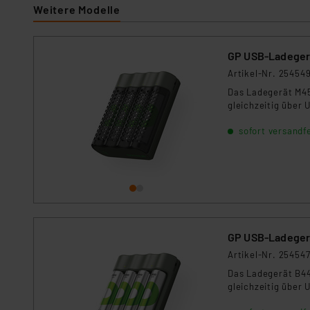
Für die USA besteht kein A
Weitere Modelle
Datenschutz nach EU-Standa
Daten in Überwachungsprogr
Unsere Kooperation mit dies
GP USB-Ladegerä
Kommission sowie einer eige
Artikel-Nr. 25454
Daten, verbundenen Risiken
Das Ladegerät M452
gleichzeitig über 
Impressum
|
Datenschutzer
sofort versandfe
GP USB-Ladegerä
Artikel-Nr. 25454
Das Ladegerät B441
gleichzeitig über 