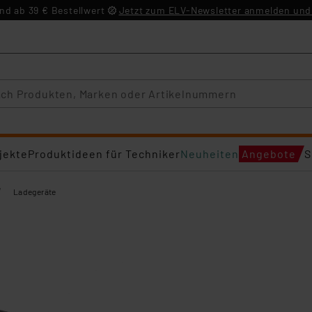
d ab 39 € Bestellwert
Jetzt zum ELV-Newsletter anmelden und 
jekte
Produktideen für Techniker
Neuheiten
Angebote
S
/
Ladegeräte