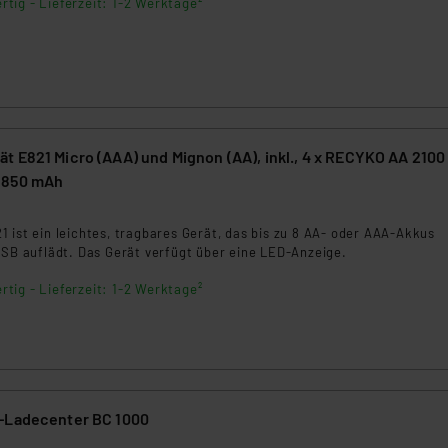
rtig - Lieferzeit: 1-2 Werktage²
t E821 Micro (AAA) und Mignon (AA), inkl., 4 x RECYKO AA 2100
 850 mAh
5
 ist ein leichtes, tragbares Gerät, das bis zu 8 AA- oder AAA-Akkus
USB auflädt. Das Gerät verfügt über eine LED-Anzeige.
rtig - Lieferzeit: 1-2 Werktage²
-Ladecenter BC 1000
5