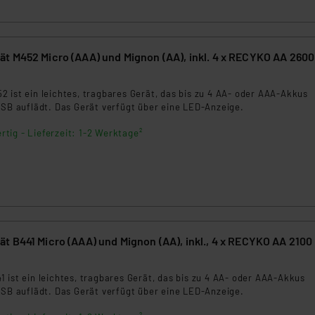
ngemessenheitsbeschluss der EU. Dies bedeutet, dass die USA al
rds eingestuft wird. So besteht etwa das Risiko, dass US-Beh
ammen verarbeiten, ohne dass hiergegen Klagemöglichkeiten fü
en Dienstleistern stützt sich auf die Standarddatenschutzklause
t M452 Micro (AAA) und Mignon (AA), inkl. 4 x RECYKO AA 260
nen Beurteilung der mit der Datenübermittlung, insbesondere der
9
.“
 ist ein leichtes, tragbares Gerät, das bis zu 4 AA- oder AAA-Akkus
USB auflädt. Das Gerät verfügt über eine LED-Anzeige.
klärung
rtig - Lieferzeit: 1-2 Werktage²
t B441 Micro (AAA) und Mignon (AA), inkl., 4 x RECYKO AA 210
7
 ist ein leichtes, tragbares Gerät, das bis zu 4 AA- oder AAA-Akkus
USB auflädt. Das Gerät verfügt über eine LED-Anzeige.