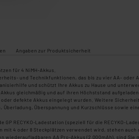
ten
Angaben zur Produktsicherheit
ätzen für 4 NiMH-Akkus.
erheits- und Technikfunktionen, das bis zu vier AA- oder 
ganisierhilfe und schützt Ihre Akkus zu Hause und unterwe
h-Akkus gleichmäßig und auf ihren Höchststand aufgeladen
 oder defekte Akkus eingelegt wurden. Weitere Sicherhei
en, Überladung, Überspannung und Kurzschlüsse sowie ein
ede GP RECYKO-Ladestation (speziell für die RECYKO-Ladeg
 mit 4 oder 8 Steckplätzen verwendet wird, stehen auch 
en wiederaufladbaren AA Pro-Akkus (2.000mAh), sind Sie m