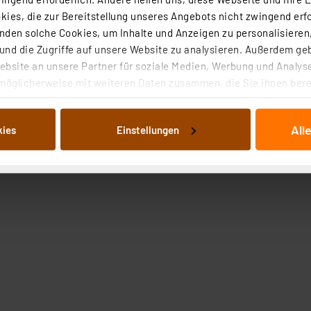
ies, die zur Bereitstellung unseres Angebots nicht zwingend erfo
den solche Cookies, um Inhalte und Anzeigen zu personalisieren,
nd die Zugriffe auf unsere Website zu analysieren. Außerdem ge
bsite an unsere Partner für soziale Medien, Werbung und Analyse
möglicherweise mit weiteren Daten zusammen, die Sie ihnen berei
 Dienste gesammelt haben. Indem Sie auf „Alle akzeptieren“ kli
von Informationen auf Ihrem gerät (§25 Abs.1 TTDSG) sowie der 
All
kies
Einstellungen
nachfolgend dargestellten bzw. die von Ihnen ausgewählten Verar
adegerät B421, M451 oder P461
illierte Auflistung der einzelnen Cookies nach Zweck und Anbieter
1 oder P461
ellungen“ abrufbar. Sie können die Verwendung nicht notwendiger
en. Ihre erteilte Zustimmung können Sie jederzeit unter dem Link
Die Rechtmäßigkeit der Speicherung, Abrufung und Weiterverarbei
zum Zeitpunkt des Widerrufs bleibt hiervon unberührt. Ihre Brow
ellungen nicht längerfristig gespeichert werden und dieses Banne
beiten personenbezogene Daten in den USA. Ihre Einwilligung zur 
 daher ggf. auch die Verarbeitung Ihrer Daten in den USA gemäß Art
tanbietern und zu der jeweiligen Datenübermittlung erhalten Sie i