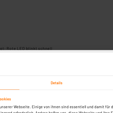
t: Rote LED blinkt schnell
Details
):
ookies
nserer Webseite. Einige von ihnen sind essentiell und damit für d
ngend erforderlich. Andere helfen uns, diese Webseite und ihre 