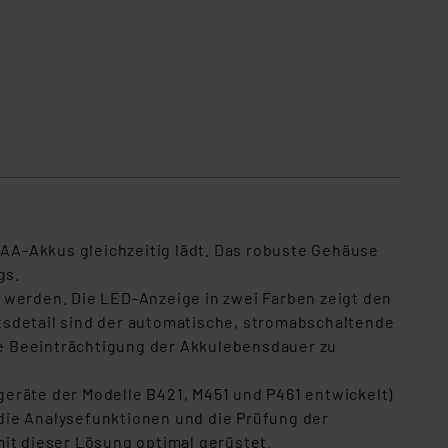
AAA-Akkus gleichzeitig lädt. Das robuste Gehäuse
gs.
 werden. Die LED-Anzeige in zwei Farben zeigt den
tsdetail sind der automatische, stromabschaltende
e Beeinträchtigung der Akkulebensdauer zu
eräte der Modelle B421, M451 und P461 entwickelt)
die Analysefunktionen und die Prüfung der
it dieser Lösung optimal gerüstet.