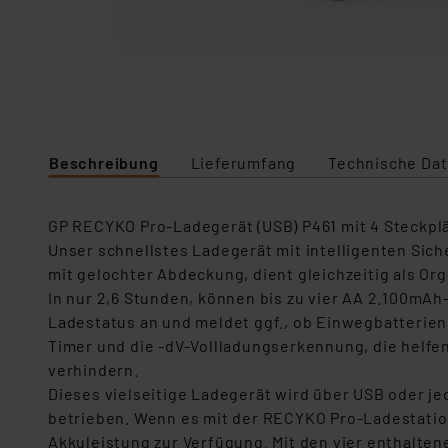
Beschreibung
Lieferumfang
Technische Da
GP RECYKO Pro-Ladegerät (USB) P461 mit 4 Steckpl
Unser schnellstes Ladegerät mit intelligenten Sich
mit gelochter Abdeckung, dient gleichzeitig als Or
In nur 2,6 Stunden, können bis zu vier AA 2.100mA
Ladestatus an und meldet ggf., ob Einwegbatterien
Timer und die -dV-Vollladungserkennung, die helf
verhindern.
Dieses vielseitige Ladegerät wird über USB oder j
betrieben. Wenn es mit der RECYKO Pro-Ladestation
Akkuleistung zur Verfügung. Mit den vier enthalten