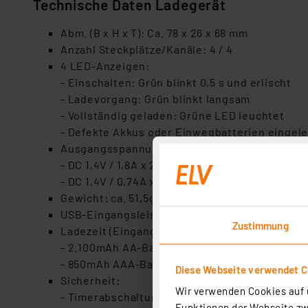
Technische Daten Ladegerät
Abm. (B x H x T): Ca. 78 x 26 x 68 mm
Anzahl Steckplätze/Kanäle: 4 / 4
4 LED-Anzeigen:
- Einschalten: Grün blinkt 0,5 s und erlischt
- Ladevorgang: Grün blinkt langsam
- Vollständig geladen: Grüne LED leuchtet
- Defekte Akkus oder Einwegbatterien eingeleg
Ausgangsspannung/Ladestrom
- DC 1,4V / 1,8A x 2 oder 0,9A x 4 (für AA)
- DC 1,4V / 0,74A x 2 oder 0,37A x 4 (für AAA)
Gewicht: ca. 51,5g
USB-Eingangsleistung: DC 5,0V 2A
Zustimmung
Ladezeit (Eingang DC 5,0V 2A min., 2 Batterien
- 2.100mAh AA-Batterie – Ca. 80 min.
- 850mAh AAA-Batterie – Ca. 80 min.
Diese Webseite verwendet C
Sicherheit:
Wir verwenden Cookies auf u
- Timerabschaltung - 4 Stunden
Funktionen der Webseite zwi