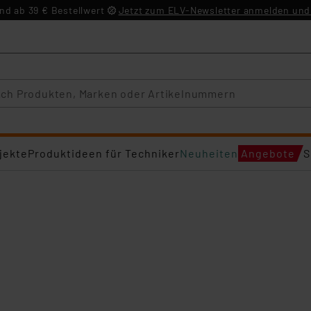
d ab 39 € Bestellwert
Jetzt zum ELV-Newsletter anmelden und 
jekte
Produktideen für Techniker
Neuheiten
Angebote
S