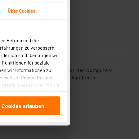
Über Cookies
en Betrieb und die
Erfahrungen zu verbessern.
rderlich sind, benötigen wir
 Funktionen für soziale
 diese über einen USB-Anschluss des Computers
ben wir Informationen zu
en COM-Ports sind auch die vorhandenen
n weiter. Unsere Partner
tgestellt haben oder die sie
cken, stimmen Sie sowohl
anschließenden
e Cookies erlauben
beitungszwecke (Art. 6
 ist durch Klick auf den
 Cookies ablehnen oder ihr
 „Cookie Einstellungen“
tung dieser Daten zur