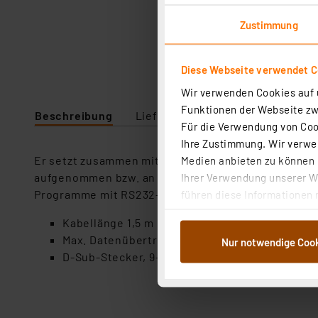
Zustimmung
Diese Webseite verwendet C
Wir verwenden Cookies auf u
Funktionen der Webseite zwi
Beschreibung
Lieferumfang
Downloads
Für die Verwendung von Cook
Ihre Zustimmung. Wir verwen
Er setzt zusammen mit der mitgelieferten Treibers
Medien anbieten zu können u
aufgenommen bzw. an die RS232-Schnittstelle ausg
Ihrer Verwendung unserer We
Programme mit RS232-Ausgabe weiter ohne Änderu
führen diese Informationen 
im Rahmen Ihrer Nutzung der
Kabellänge 1,5 m
dem Speichern und Abrufen 
Max. Datenübertragungsrate 1 MBit/s
Nur notwendige Coo
Weiterverarbeitung für die 
D-Sub-Stecker, 9-polig, auf USB-A-Stecker
Abs.1a DSG-VO) zu. Eine deta
Button „Ablehnen oder Einst
ganz oder teilweise zustimm
anpassen oder widerrufen. 