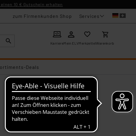
einen 10 € Gutschein erhalten
Services
zum Firmenkunden Shop
Karriere
Mein ELV
Merkzettel
Warenkorb
ortiments-Deals