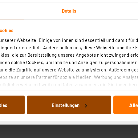
Details
ookies
nserer Webseite. Einige von ihnen sind essentiell und damit für d
ngend erforderlich. Andere helfen uns, diese Webseite und ihre 
Technische Daten
Angaben zur Produktsicherheit
ies, die zur Bereitstellung unseres Angebots nicht zwingend erfo
den solche Cookies, um Inhalte und Anzeigen zu personalisieren,
oftware die Daten einer RS232-Schnittstelle so um, dass
nd die Zugriffe auf unsere Website zu analysieren. Außerdem ge
egeben werden können. Durch die Bildung eines virtuell
bsite an unsere Partner für soziale Medien, Werbung und Analyse
ng lauffähig.
möglicherweise mit weiteren Daten zusammen, die Sie ihnen berei
 Dienste gesammelt haben. Indem Sie auf „Alle akzeptieren“ kli
von Informationen auf Ihrem gerät (§25 Abs.1 TTDSG) sowie der 
All
kies
Einstellungen
nachfolgend dargestellten bzw. die von Ihnen ausgewählten Verar
illierte Auflistung der einzelnen Cookies nach Zweck und Anbieter
ellungen“ abrufbar. Sie können die Verwendung nicht notwendiger
en. Ihre erteilte Zustimmung können Sie jederzeit unter dem Link
Die Rechtmäßigkeit der Speicherung, Abrufung und Weiterverarbei