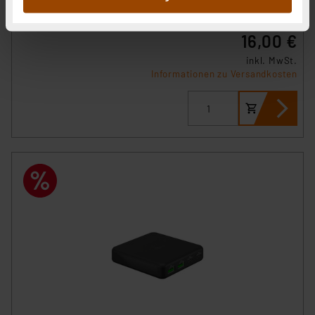
sie im Rahmen Ihrer Nutzung der Dienste gesammelt
Artikel-Nr. 254527
haben. Indem Sie auf „Alle akzeptieren“ klicken,
16,00 €
stimmen Sie sowohl dem Speichern und Abrufen von
Informationen auf Ihrem gerät (§25 Abs.1 TTDSG) sowie
inkl. MwSt.
Informationen zu Versandkosten
der anschließenden Weiterverarbeitung für die
nachfolgend dargestellten bzw. die von Ihnen
ausgewählten Verarbeitungszwecke (Art. 6 Abs.1a DSG-
VO) zu. Eine detaillierte Auflistung der einzelnen
Cookies nach Zweck und Anbieter ist durch Klick auf
den Button „Ablehnen oder Einstellungen“ abrufbar. Sie
können die Verwendung nicht notwendiger Cookies
ablehnen oder ihr ganz oder teilweise zustimmen. Ihre
erteilte Zustimmung können Sie jederzeit unter dem
Link „Cookie Einstellungen“ anpassen oder widerrufen.
Die Rechtmäßigkeit der Speicherung, Abrufung und
Weiterverarbeitung dieser Daten zur Auswertung und
Analyse bis zum Zeitpunkt des Widerrufs bleibt hiervon
unberührt. Ihre Browser-Einstellungen können dazu
führen, dass die Einstellungen nicht längerfristig