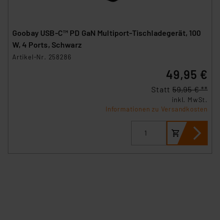
sich auf die Standarddatenschutzklauseln der
Europäischen Kommission sowie einer eigenen
Beurteilung der mit der Datenübermittlung,
Goobay USB-C™ PD GaN Multiport-Tischladegerät, 100
insbesondere der Art der übermittelten Daten,
W, 4 Ports, Schwarz
verbundenen Risiken.“
Artikel-Nr. 258286
49,95 €
Impressum
|
Datenschutzerklärung
Statt
59,95 € **
inkl. MwSt.
Informationen zu Versandkosten