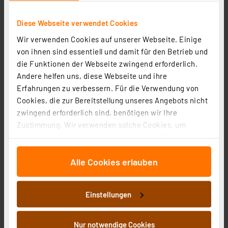
Aqiila Cablebird CB11 Sync-/ Ladekabel, 240W, Type-C
auf Type-C, 1 m, Schwarz
Diese Webseite verwendet Cookies
Artikel-Nr. 254530
Wir verwenden Cookies auf unserer Webseite. Einige
9,00 €
von ihnen sind essentiell und damit für den Betrieb und
inkl. MwSt.
die Funktionen der Webseite zwingend erforderlich.
Informationen zu Versandkosten
Andere helfen uns, diese Webseite und ihre
Erfahrungen zu verbessern. Für die Verwendung von
Cookies, die zur Bereitstellung unseres Angebots nicht
zwingend erforderlich sind, benötigen wir Ihre
Zustimmung. Wir verwenden solche Cookies, um
Inhalte und Anzeigen zu personalisieren, Funktionen
für soziale Medien anbieten zu können und die Zugriffe
Alle Cookies erlauben
auf unsere Website zu analysieren. Außerdem geben
wir Informationen zu Ihrer Verwendung unserer Website
an unsere Partner für soziale Medien, Werbung und
Einstellungen
Analysen weiter. Unsere Partner führen diese
Informationen möglicherweise mit weiteren Daten
Aqiila Cablebird CS21 Sync-/ Ladekabel, 60W, Type-C
zusammen, die Sie ihnen bereitgestellt haben oder die
Nur notwendige Cookies
auf Lightning, 1 m, Weiß