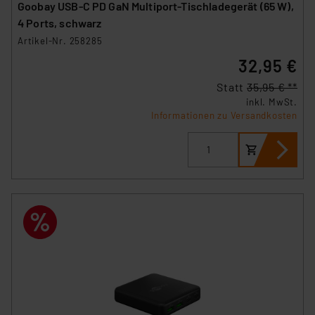
Goobay USB-C PD GaN Multiport-Tischladegerät (65 W),
gespeichert werden und dieses Banner erneut
4 Ports, schwarz
angezeigt wird.
Artikel-Nr. 258285
32,95 €
„Einige Drittanbieter verarbeiten personenbezogene
Daten in den USA. Ihre Einwilligung zur Einbindung von
Statt
35,95 € **
Cookies dieser Drittanbieter umfasst daher ggf. auch
inkl. MwSt.
die Verarbeitung Ihrer Daten in den USA gemäß Art. 49
Informationen zu Versandkosten
(1) lit. a DSGVO. Nähere Infos zu diesen Drittanbietern
und zu der jeweiligen Datenübermittlung erhalten Sie in
der Datenschutzerklärung. Für die USA besteht kein
Angemessenheitsbeschluss der EU. Dies bedeutet,
dass die USA als Land mit unzureichendem
Datenschutz nach EU-Standards eingestuft wird. So
besteht etwa das Risiko, dass US-Behörden
personenbezogene Daten in
Überwachungsprogrammen verarbeiten, ohne dass
hiergegen Klagemöglichkeiten für Europäer bestehen.
Unsere Kooperation mit diesen Dienstleistern stützt