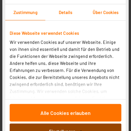
Zustimmung
Details
Über Cookies
Diese Webseite verwendet Cookies
Goobay Slim 4-Port USB-Hub, USB-C™ auf USB-A, 5
Wir verwenden Cookies auf unserer Webseite. Einige
Gbit/s
von ihnen sind essentiell und damit für den Betrieb und
die Funktionen der Webseite zwingend erforderlich.
Artikel-Nr. 258290
Andere helfen uns, diese Webseite und ihre
4,99 €
Erfahrungen zu verbessern. Für die Verwendung von
Statt
6,00 € **
Cookies, die zur Bereitstellung unseres Angebots nicht
inkl. MwSt.
zwingend erforderlich sind, benötigen wir Ihre
Informationen zu Versandkosten
Zustimmung. Wir verwenden solche Cookies, um
Inhalte und Anzeigen zu personalisieren, Funktionen
für soziale Medien anbieten zu können und die Zugriffe
Alle Cookies erlauben
auf unsere Website zu analysieren. Außerdem geben
wir Informationen zu Ihrer Verwendung unserer Website
an unsere Partner für soziale Medien, Werbung und