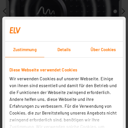
Zustimmung
Details
Über Cookies
Diese Webseite verwendet Cookies
Wir verwenden Cookies auf unserer Webseite. Einige
von ihnen sind essentiell und damit für den Betrieb und
Zubehör
die Funktionen der Webseite zwingend erforderlich.
Andere helfen uns, diese Webseite und ihre
Erfahrungen zu verbessern. Für die Verwendung von
Cookies, die zur Bereitstellung unseres Angebots nicht
zwingend erforderlich sind, benötigen wir Ihre
ELV POWER Alkaline Batterie Mignon AA, 4er-Pack
Zustimmung. Wir verwenden solche Cookies, um