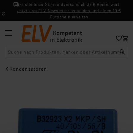
Kostenloser Standardversand ab 39 € Bestellwert
Jetzt zum ELV-Newsletter anmelden und einen 10 €
Gutschein erhalten
Suche
Kondensatoren