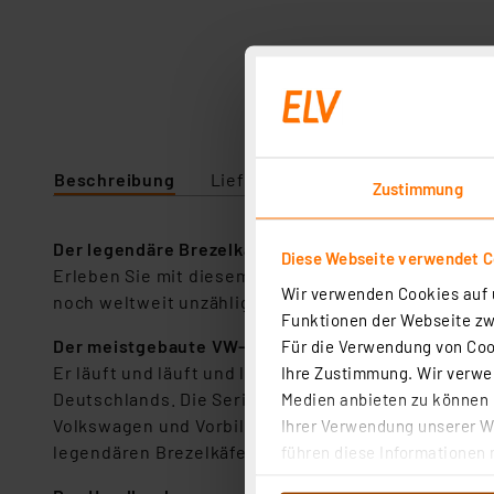
Beschreibung
Lieferumfang
Downloads
Zustimmung
Der legendäre Brezelkäfer
Diese Webseite verwendet C
Erleben Sie mit diesem Paket ein transparentes Fu
Wir verwenden Cookies auf u
noch weltweit unzählige Fans in seinen Bann zieht. 
Funktionen der Webseite zwi
Der meistgebaute VW-Motor
Für die Verwendung von Cook
Er läuft und läuft und läuft ... Der VW Käfer verkö
Ihre Zustimmung. Wir verwen
Deutschlands. Die Serienproduktion des Käfer 1100 
Medien anbieten zu können u
Volkswagen und Vorbild für viele spätere Automode
Ihrer Verwendung unserer We
legendären Brezelkäfers aus den Jahren 1946-1953, 
führen diese Informationen 
im Rahmen Ihrer Nutzung der