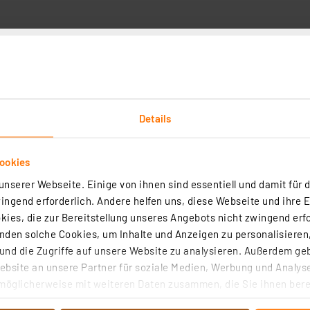
Technische Daten
Details
ookies
nktionsmodell des 4-Zylinder-Boxermotors des legendären
nserer Webseite. Einige von ihnen sind essentiell und damit für d
Technikspaß für Sie und Ihre ganze Familie.
ngend erforderlich. Andere helfen uns, diese Webseite und ihre 
ies, die zur Bereitstellung unseres Angebots nicht zwingend erfo
rpert nicht nur eine erfolgreiche Automobilgeschichte, so
den solche Cookies, um Inhalte und Anzeigen zu personalisieren,
für Privatleute startete im Jahr 1946. Der luftgekühlte B
nd die Zugriffe auf unsere Website zu analysieren. Außerdem ge
lle. Erleben Sie mit diesem Paket ein transparentes Fun
bsite an unsere Partner für soziale Medien, Werbung und Analyse
der heute noch weltweit unzählige Fans in seinen Bann zie
möglicherweise mit weiteren Daten zusammen, die Sie ihnen berei
 Dienste gesammelt haben. Indem Sie auf „Alle akzeptieren“ kli