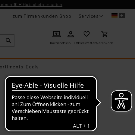
einen 10 € Gutschein erhalten
Services
zum Firmenkunden Shop
Karriere
Mein ELV
Merkzettel
Warenkorb
ortiments-Deals