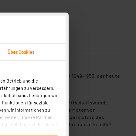
Über Cookies
 Brezelkäfers aus den Jahren 1949-1953, der heute
en Betrieb und die
Erfahrungen zu verbessern.
rderlich sind, benötigen wir
ndern ist auch Symbol für das Wirtschaftswunder
 Funktionen für soziale
oxermotor ist der meistgebaute Motor von
ben wir Informationen zu
ktionsmodell des 4-Zylinder-Boxermotors des
n weiter. Unsere Partner
ht. Technikspaß für Sie und Ihre ganze Familie!
tgestellt haben oder die sie
cken, stimmen Sie sowohl