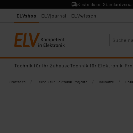
Kostenloser Standardversan
ELVshop
ELVjournal
ELVwissen
Suche
Technik für Ihr Zuhause
Technik für Elektronik-Pro
/
/
/
Startseite
Technik für Elektronik-Projekte
Bausätze
Hobb