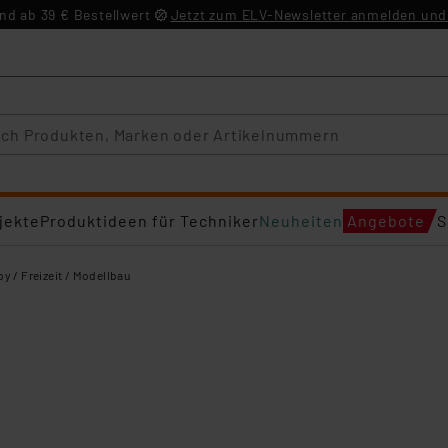
d ab 39 € Bestellwert
Jetzt zum ELV-Newsletter anmelden und 
jekte
Produktideen für Techniker
Neuheiten
Angebote
S
y / Freizeit / Modellbau