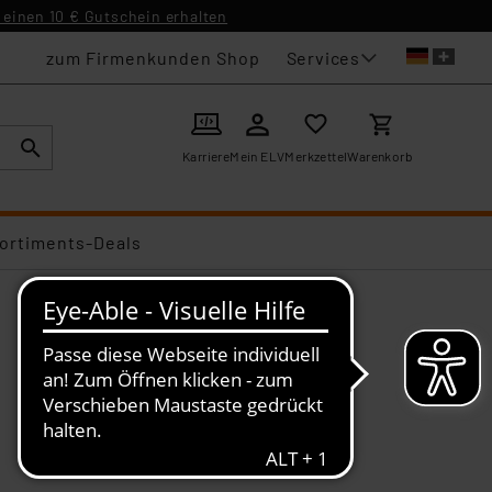
einen 10 € Gutschein erhalten
Services
zum Firmenkunden Shop
Karriere
Mein ELV
Merkzettel
Warenkorb
ortiments-Deals