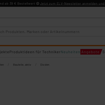
d ab 39 € Bestellwert
Jetzt zum ELV-Newsletter anmelden und 
jekte
Produktideen für Techniker
Neuheiten
Angebote
S
/
/
ten
Bauteile, aktiv
Dioden