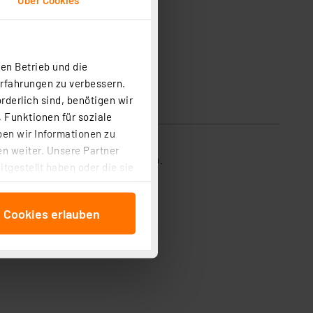
en Betrieb und die
Erfahrungen zu verbessern.
rderlich sind, benötigen wir
 Funktionen für soziale
ben wir Informationen zu
n weiter. Unsere Partner
sempfindliche Fläche: 1 x 1 mm.
tgestellt haben oder die sie
cken, stimmen Sie sowohl
anschließenden
e Cookies erlauben
beitungszwecke (Art. 6
 ist durch Klick auf den
 Cookies ablehnen oder ihr
 „Cookie Einstellungen“
tung dieser Daten zur
ser-Einstellungen können