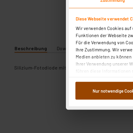
Diese Webseite verwendet C
Wir verwenden Cookies auf u
Funktionen der Webseite zwi
Für die Verwendung von Cook
Beschreibung
Downloads
Technische Daten
Ihre Zustimmung. Wir verwen
Medien anbieten zu können u
Ihrer Verwendung unserer We
Silizium-Fotodiode mit Tageslichtfilter, Fotoempfin
führen diese Informationen 
im Rahmen Ihrer Nutzung der
dem Speichern und Abrufen 
Nur notwendige Coo
Weiterverarbeitung für die 
Abs.1a DSG-VO) zu. Eine deta
Button „Ablehnen oder Einst
ganz oder teilweise zustimm
anpassen oder widerrufen. 
Auswertung und Analyse bis 