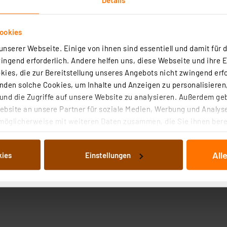
ookies
nserer Webseite. Einige von ihnen sind essentiell und damit für d
ngend erforderlich. Andere helfen uns, diese Webseite und ihre 
ies, die zur Bereitstellung unseres Angebots nicht zwingend erfo
den solche Cookies, um Inhalte und Anzeigen zu personalisieren,
nd die Zugriffe auf unsere Website zu analysieren. Außerdem ge
bsite an unsere Partner für soziale Medien, Werbung und Analyse
2
dlichkeit: (l = 950 nm, 0,5 mW/cm
) S = 25 µA, bestrahlung
möglicherweise mit weiteren Daten zusammen, die Sie ihnen berei
 Dienste gesammelt haben. Indem Sie auf „Alle akzeptieren“ kli
von Informationen auf Ihrem gerät (§25 Abs.1 TTDSG) sowie der 
All
kies
Einstellungen
nachfolgend dargestellten bzw. die von Ihnen ausgewählten Verar
illierte Auflistung der einzelnen Cookies nach Zweck und Anbieter
ellungen“ abrufbar. Sie können die Verwendung nicht notwendiger
en. Ihre erteilte Zustimmung können Sie jederzeit unter dem Link
Die Rechtmäßigkeit der Speicherung, Abrufung und Weiterverarbei
zum Zeitpunkt des Widerrufs bleibt hiervon unberührt. Ihre Brow