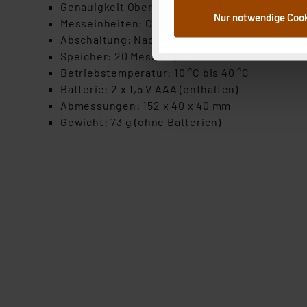
dem Speichern und Abrufen 
Genauigkeit Oberflächentemperaturmessung: ±
Nur notwendige Coo
Weiterverarbeitung für die 
Messeinheiten: Celsius/Fahrenheit
Abs.1a DSG-VO) zu. Eine deta
Abschaltung: Nach 10 Sekunden
Button „Ablehnen oder Einst
Speicher: 20 Messungen
ganz oder teilweise zustimm
Betriebstemperatur: 10 °C bis 40 °C
anpassen oder widerrufen. 
Batterie: 2 x 1,5 V AAA (enthalten)
Auswertung und Analyse bis 
Abmessungen: 152 x 40 x 40 mm
dazu führen, dass die Einst
Gewicht: 73 g (ohne Batterien)
„Einige Drittanbieter verar
dieser Drittanbieter umfasst
Nähere Infos zu diesen Drit
Für die USA besteht kein A
Datenschutz nach EU-Standa
Daten in Überwachungsprogr
Unsere Kooperation mit dies
Kommission sowie einer eige
Daten, verbundenen Risiken