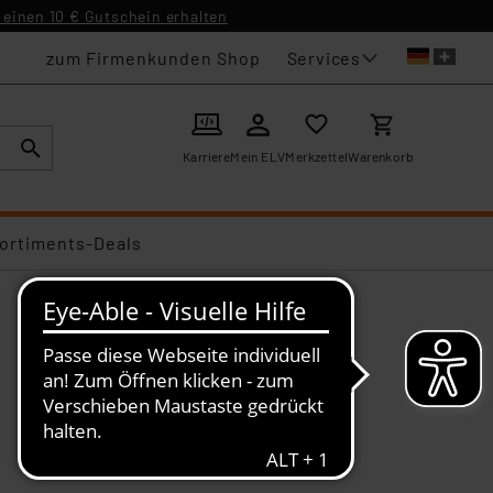
einen 10 € Gutschein erhalten
Services
zum Firmenkunden Shop
Karriere
Mein ELV
Merkzettel
Warenkorb
ortiments-Deals