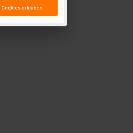
anschließenden
e Cookies erlauben
beitungszwecke (Art. 6
 ist durch Klick auf den
 Cookies ablehnen oder ihr
 „Cookie Einstellungen“
tung dieser Daten zur
ser-Einstellungen können
r erneut angezeigt wird.
Einbindung von Cookies
. 49 (1) lit. a DSGVO.
n der Datenschutzerklärung.
s Land mit unzureichendem
örden personenbezogene
r Europäer bestehen.
ln der Europäischen
 Art der übermittelten