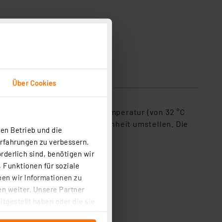
Über Cookies
Bei der Messung von Körpertemperatur (von 32 °C
ich zwischen Celsius und Fahrenheit umstellen. Die
en Betrieb und die
Erfahrungen zu verbessern.
rderlich sind, benötigen wir
 Funktionen für soziale
ben wir Informationen zu
n weiter. Unsere Partner
tgestellt haben oder die sie
cken, stimmen Sie sowohl