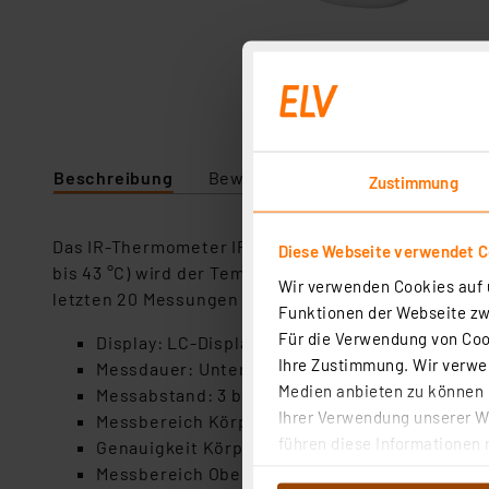
Beschreibung
Bewertung
Lieferumfang
Zustimmung
Das IR-Thermometer IRman von Fontiso zeigt das Me
Diese Webseite verwendet C
bis 43 °C) wird der Temperaturbereich im Display fa
Wir verwenden Cookies auf u
letzten 20 Messungen werden gespeichert und sind
Funktionen der Webseite zwi
Für die Verwendung von Cook
Display: LC-Display
Ihre Zustimmung. Wir verwen
Messdauer: Unter einer Sekunde
Medien anbieten zu können u
Messabstand: 3 bis 5 cm
Ihrer Verwendung unserer We
Messbereich Körpertemperatur: 32 °C bis 43 °
führen diese Informationen 
Genauigkeit Körpertemperaturmessung: ± 0.2
im Rahmen Ihrer Nutzung der
Messbereich Oberflächentemperatur: 10 °C bis