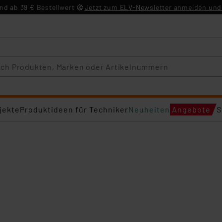
d ab 39 € Bestellwert
Jetzt zum ELV-Newsletter anmelden und 
jekte
Produktideen für Techniker
Neuheiten
Angebote
S