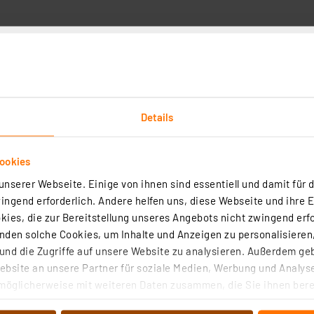
Downloads
Technische Daten
Details
ssergebnis in weniger als einer Sekunde im Display an. 
ookies
rblich dargestellt (grün/gelb/rot). Die Maßeinheit lässt s
nserer Webseite. Einige von ihnen sind essentiell und damit für d
 einsehbar.
ngend erforderlich. Andere helfen uns, diese Webseite und ihre 
ies, die zur Bereitstellung unseres Angebots nicht zwingend erfo
den solche Cookies, um Inhalte und Anzeigen zu personalisieren,
nd die Zugriffe auf unsere Website zu analysieren. Außerdem ge
bsite an unsere Partner für soziale Medien, Werbung und Analyse
C
möglicherweise mit weiteren Daten zusammen, die Sie ihnen berei
 °C
 Dienste gesammelt haben. Indem Sie auf „Alle akzeptieren“ kli
 40 °C