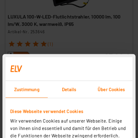
LUXULA 100-W-LED-Flutlichtstrahler, 10000 lm, 100
lm/W, 3000 K, warmweiß, IP65
Artikel-Nr. 253646
1
2
3
4
5
(1)
27,00 €
inkl. MwSt.
Produktdatenblatt
Informationen zu Versandkosten
Zustimmung
Details
Über Cookies
Diese Webseite verwendet Cookies
Wir verwenden Cookies auf unserer Webseite. Einige
von ihnen sind essentiell und damit für den Betrieb und
die Funktionen der Webseite zwingend erforderlich.