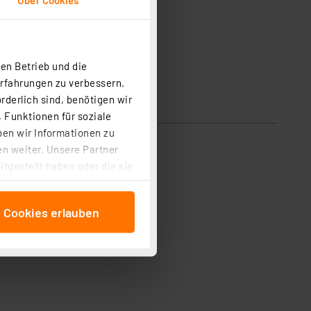
en Betrieb und die
Erfahrungen zu verbessern.
rderlich sind, benötigen wir
 Funktionen für soziale
ben wir Informationen zu
n weiter. Unsere Partner
tgestellt haben oder die sie
cken, stimmen Sie sowohl
anschließenden
e Cookies erlauben
beitungszwecke (Art. 6
 ist durch Klick auf den
 Cookies ablehnen oder ihr
 „Cookie Einstellungen“
tung dieser Daten zur
ser-Einstellungen können