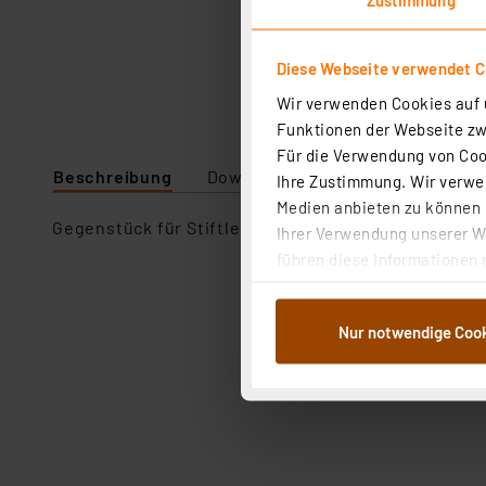
Diese Webseite verwendet C
Wir verwenden Cookies auf u
Funktionen der Webseite zwi
Für die Verwendung von Cook
Beschreibung
Downloads
Technische Daten
Ihre Zustimmung. Wir verwen
Medien anbieten zu können u
Gegenstück für Stiftleisten mit einer Länge von 5 -
Ihrer Verwendung unserer We
führen diese Informationen 
im Rahmen Ihrer Nutzung der
dem Speichern und Abrufen 
Nur notwendige Coo
Weiterverarbeitung für die 
Abs.1a DSG-VO) zu. Eine deta
Button „Ablehnen oder Einst
ganz oder teilweise zustimm
anpassen oder widerrufen. 
Auswertung und Analyse bis 