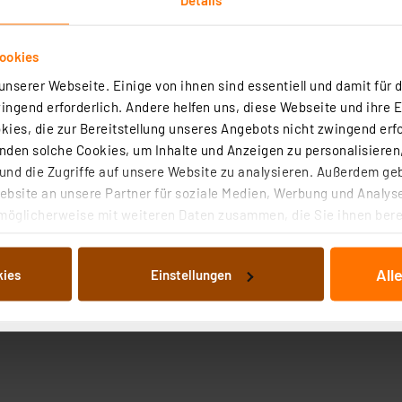
ookies
nserer Webseite. Einige von ihnen sind essentiell und damit für d
ngend erforderlich. Andere helfen uns, diese Webseite und ihre 
ies, die zur Bereitstellung unseres Angebots nicht zwingend erfo
den solche Cookies, um Inhalte und Anzeigen zu personalisieren,
nd die Zugriffe auf unsere Website zu analysieren. Außerdem ge
 8 mm.
bsite an unsere Partner für soziale Medien, Werbung und Analyse
möglicherweise mit weiteren Daten zusammen, die Sie ihnen berei
 Dienste gesammelt haben. Indem Sie auf „Alle akzeptieren“ kli
von Informationen auf Ihrem gerät (§25 Abs.1 TTDSG) sowie der 
All
kies
Einstellungen
nachfolgend dargestellten bzw. die von Ihnen ausgewählten Verar
illierte Auflistung der einzelnen Cookies nach Zweck und Anbieter
ellungen“ abrufbar. Sie können die Verwendung nicht notwendiger
en. Ihre erteilte Zustimmung können Sie jederzeit unter dem Link
Die Rechtmäßigkeit der Speicherung, Abrufung und Weiterverarbei
zum Zeitpunkt des Widerrufs bleibt hiervon unberührt. Ihre Brow