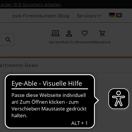
einen 10 € Gutschein erhalten
Services
zum Firmenkunden Shop
Karriere
Mein ELV
Merkzettel
Warenkorb
ortiments-Deals