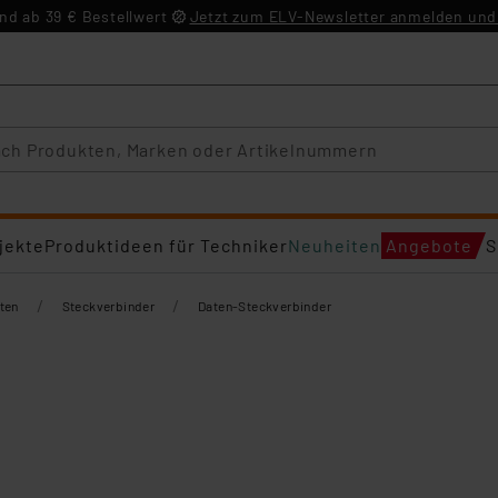
d ab 39 € Bestellwert
Jetzt zum ELV-Newsletter anmelden und 
jekte
Produktideen für Techniker
Neuheiten
Angebote
S
/
/
ten
Steckverbinder
Daten-Steckverbinder