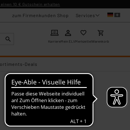
einen 10 € Gutschein erhalten
Services
zum Firmenkunden Shop
Karriere
Mein ELV
Merkzettel
Warenkorb
ortiments-Deals