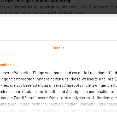
 Geräten mit aptX-Audio-Codierung
 hoher Dynamik und geringen Latenzen. Der Bluetooth-Se
ss auch Ihr Smartphone aptX unterstützen.
iell für zeitkritische Tonübertragungen entwickelt. Mit 
ungen bei Gaming oder Musizieren. aptX Low Latency begr
 50 ms).
Details
 auf zwei Bluetooth-Geräte streamen, z. B. zu zwei Bluet
zwei Audio-Zuspielern möglich, z. B. mit zwei Smartphone
ookies
nserer Webseite. Einige von ihnen sind essentiell und damit für d
ngsqualität mit nahezu verlustloser Kompression der Aud
ngend erforderlich. Andere helfen uns, diese Webseite und ihre 
att mit 8 Bit abgetastet wird. Das Klangbild entspricht de
ies, die zur Bereitstellung unseres Angebots nicht zwingend erfo
den solche Cookies, um Inhalte und Anzeigen zu personalisieren,
oth
nd die Zugriffe auf unsere Website zu analysieren. Außerdem ge
odus
bsite an unsere Partner für soziale Medien, Werbung und Analyse
möglicherweise mit weiteren Daten zusammen, die Sie ihnen berei
h-Headset
 Dienste gesammelt haben. Indem Sie auf „Alle akzeptieren“ kli