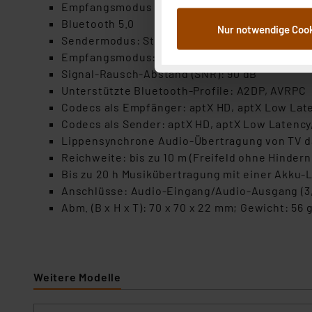
Empfangsmodus verbindet z. B. Smartphone m
dem Speichern und Abrufen 
Bluetooth 5.0
Nur notwendige Coo
Weiterverarbeitung für die 
Sendermodus: Stereo 24-bit ADC; bis zu 48 k
Abs.1a DSG-VO) zu. Eine deta
Empfangsmodus: Stereo 24-bit DAC; bis zu 48
Button „Ablehnen oder Einst
Signal-Rausch-Abstand (SNR): 90 dB
ganz oder teilweise zustimm
Unterstützte Bluetooth-Profile: A2DP, AVRPC
anpassen oder widerrufen. 
Codecs als Empfänger: aptX HD, aptX Low Late
Auswertung und Analyse bis 
Codecs als Sender: aptX HD, aptX Low Latency
dazu führen, dass die Einst
Lippensynchrone Audio-Übertragung von TV d
Reichweite: bis zu 10 m (Freifeld ohne Hindern
„Einige Drittanbieter verar
Bis zu 20 h Musikübertragung mit einer Akku-
dieser Drittanbieter umfasst
Anschlüsse: Audio-Eingang/Audio-Ausgang (3,5
Nähere Infos zu diesen Drit
Abm. (B x H x T): 70 x 70 x 22 mm; Gewicht: 56 
Für die USA besteht kein A
Datenschutz nach EU-Standa
Daten in Überwachungsprogr
Unsere Kooperation mit dies
Weitere Modelle
Kommission sowie einer eige
Daten, verbundenen Risiken