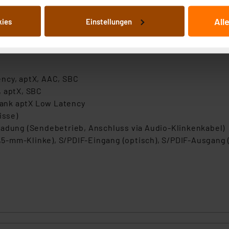
it Stereoanlage
von Informationen auf Ihrem gerät (§25 Abs.1 TTDSG) sowie der 
All
kies
Einstellungen
nachfolgend dargestellten bzw. die von Ihnen ausgewählten Verar
Hz Sampling Frequenz
illierte Auflistung der einzelnen Cookies nach Zweck und Anbieter
 kHz Sampling Frequenz
ellungen“ abrufbar. Sie können die Verwendung nicht notwendiger
en. Ihre erteilte Zustimmung können Sie jederzeit unter dem Link
Die Rechtmäßigkeit der Speicherung, Abrufung und Weiterverarbei
ncy, aptX, AAC, SBC
zum Zeitpunkt des Widerrufs bleibt hiervon unberührt. Ihre Brow
, aptX, SBC
ellungen nicht längerfristig gespeichert werden und dieses Banne
ank aptX Low Latency
isse)
beiten personenbezogene Daten in den USA. Ihre Einwilligung zur 
Ladung (Sendebetrieb, Anschluss via Audio-Klinkenkabel)
 daher ggf. auch die Verarbeitung Ihrer Daten in den USA gemäß Art
-mm-Klinke), S/PDIF-Eingang (optisch), S/PDIF-Ausgang (
tanbietern und zu der jeweiligen Datenübermittlung erhalten Sie i
g
ngemessenheitsbeschluss der EU. Dies bedeutet, dass die USA al
rds eingestuft wird. So besteht etwa das Risiko, dass US-Beh
ammen verarbeiten, ohne dass hiergegen Klagemöglichkeiten fü
en Dienstleistern stützt sich auf die Standarddatenschutzklause
nen Beurteilung der mit der Datenübermittlung, insbesondere der
.“