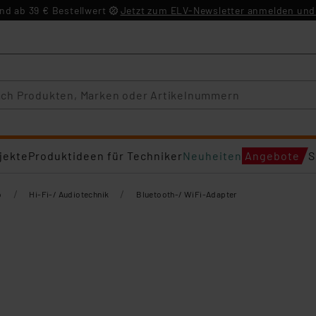
d ab 39 € Bestellwert
Jetzt zum ELV-Newsletter anmelden und 
jekte
Produktideen für Techniker
Neuheiten
Angebote
S
/
/
o
Hi-Fi-/ Audiotechnik
Bluetooth-/ WiFi-Adapter