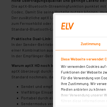
Hohe Übertragungsqualität und geringe Latenz bei
Die aptX-Bluetooth-Streamingfunktion punktet mit
Codec. Damit Sie seine Vorteile nutzen können, mu
Der zusätzliche aptX Low Latency Codec wurde spez
zum Fernsehbild oder erhalten akustische Rückmeld
Standard-Bluetooth-Latenz von mehr als 150 ms (+/-
Praktische Dual-Link- und Multipoint-Funktion
Zustimmung
In der Sender-Betriebsart können Sie gleichzeitig
einer Kombination aus beiden.
In der Empfänger-Betriebsart ist die Kopplung mit 
Diese Webseite verwendet C
Warum aptX HD noch besser ist als aptX
Wir verwenden Cookies auf u
aptX überzeugt durch eine hervorragende Übertragu
Funktionen der Webseite zwi
Standard nochmals, da das Audiosignal mit 24 Bit st
Für die Verwendung von Cook
Ihre Zustimmung. Wir verwen
Sendet und empfängt Musikdateien via Blueto
Medien anbieten zu können u
Vielfältige Einsatzmöglichkeiten dank Dual-M
Ihrer Verwendung unserer We
Portabel durch eingebauten Akku (350 mAh)
führen diese Informationen 
Sendermodus verbindet z. B. TV mit Bluetoot
im Rahmen Ihrer Nutzung der