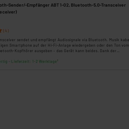
oth-Sender/-Empfänger ABT 1-02, Bluetooth-5.0-Transceiver
klärung
eceiver)
(4)
ansceiver sendet und empfängt Audiosignale via Bluetooth. Musik kabe
igen Smartphone auf der Hi-Fi-Anlage wiedergeben oder den Ton vo
uetooth-Kopfhörer ausgeben – das Gerät kann beides. Dank der
 Audio-Codecs aptX HD und aptX Low Latency kann der Bluetooth-5.0
rtig - Lieferzeit: 1-2 Werktage²
in CD-Qualität und lippensynchron übertragen - zeitkritische
stellen mit dem ABT 1-02 also kein Problem mehr dar.