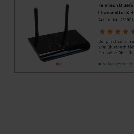
FeinTech Blueto
Impressum
|
Datenschutzer
(Transmitter & R
Artikel-Nr. 251901
1
2
3
4
5
Der praktische Tr
vom Bluetooth-fäh
Fernseher über Bl
Unterstützung der
sofort versandfe
Transceiver Musik 
Tonübertragungen 