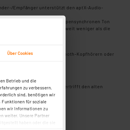
nder-/Empfänger unterstützt den aptX-Audio-
dieser Technik genießen Sie lippensynchronen Ton
enzt die Latenz auf 40 ms – weit weniger als die
Über Cookies
ooth-Lautsprechern, zwei Bluetooth-Kopfhörern oder
s.
en Betrieb und die
io-Übertragung. aptX HD übertrifft den alten
Erfahrungen zu verbessern.
m einer CD.
rderlich sind, benötigen wir
 Funktionen für soziale
ben wir Informationen zu
n weiter. Unsere Partner
tgestellt haben oder die sie
cken, stimmen Sie sowohl