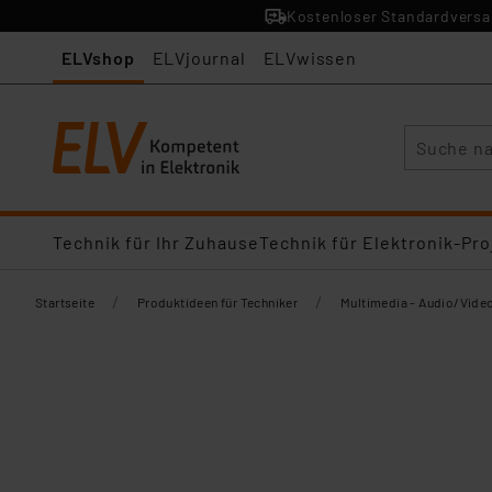
Kostenloser Standardversan
ELVshop
ELVjournal
ELVwissen
Suche
Technik für Ihr Zuhause
Technik für Elektronik-Pro
/
/
Startseite
Produktideen für Techniker
Multimedia - Audio/Vide