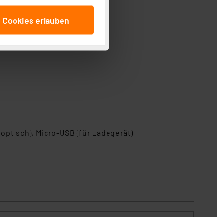
anschließenden
e Cookies erlauben
beitungszwecke (Art. 6
 ist durch Klick auf den
 Cookies ablehnen oder ihr
 „Cookie Einstellungen“
tung dieser Daten zur
ser-Einstellungen können
r erneut angezeigt wird.
Einbindung von Cookies
. 49 (1) lit. a DSGVO.
optisch), Micro-USB (für Ladegerät)
n der Datenschutzerklärung.
s Land mit unzureichendem
örden personenbezogene
r Europäer bestehen.
ln der Europäischen
 Art der übermittelten