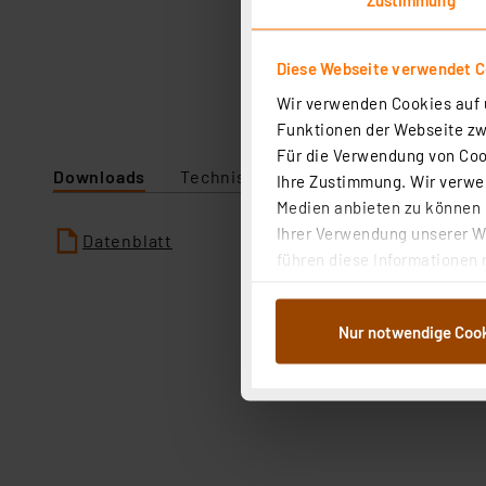
Diese Webseite verwendet C
Wir verwenden Cookies auf u
Funktionen der Webseite zwi
Für die Verwendung von Cook
Downloads
Technische Daten
Ihre Zustimmung. Wir verwen
Medien anbieten zu können u
Ihrer Verwendung unserer We
Datenblatt
führen diese Informationen 
im Rahmen Ihrer Nutzung der
dem Speichern und Abrufen 
Nur notwendige Coo
Weiterverarbeitung für die 
Abs.1a DSG-VO) zu. Eine deta
Button „Ablehnen oder Einst
ganz oder teilweise zustimm
anpassen oder widerrufen. 
Auswertung und Analyse bis 