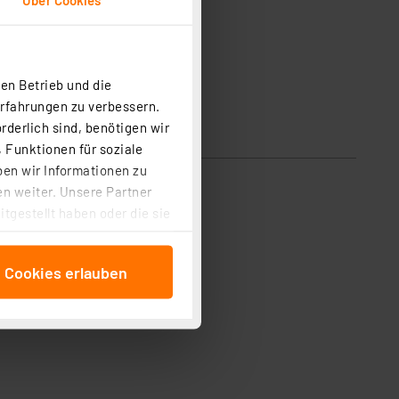
en Betrieb und die
Erfahrungen zu verbessern.
rderlich sind, benötigen wir
 Funktionen für soziale
ben wir Informationen zu
n weiter. Unsere Partner
tgestellt haben oder die sie
cken, stimmen Sie sowohl
anschließenden
e Cookies erlauben
beitungszwecke (Art. 6
 ist durch Klick auf den
 Cookies ablehnen oder ihr
 „Cookie Einstellungen“
tung dieser Daten zur
ser-Einstellungen können