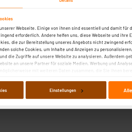
ookies
nserer Webseite. Einige von ihnen sind essentiell und damit für d
ngend erforderlich. Andere helfen uns, diese Webseite und ihre 
ies, die zur Bereitstellung unseres Angebots nicht zwingend erfo
den solche Cookies, um Inhalte und Anzeigen zu personalisieren,
nd die Zugriffe auf unsere Website zu analysieren. Außerdem ge
bsite an unsere Partner für soziale Medien, Werbung und Analyse
möglicherweise mit weiteren Daten zusammen, die Sie ihnen berei
 Dienste gesammelt haben. Indem Sie auf „Alle akzeptieren“ kli
von Informationen auf Ihrem gerät (§25 Abs.1 TTDSG) sowie der 
All
kies
Einstellungen
nachfolgend dargestellten bzw. die von Ihnen ausgewählten Verar
illierte Auflistung der einzelnen Cookies nach Zweck und Anbieter
ellungen“ abrufbar. Sie können die Verwendung nicht notwendiger
en. Ihre erteilte Zustimmung können Sie jederzeit unter dem Link
Die Rechtmäßigkeit der Speicherung, Abrufung und Weiterverarbei
zum Zeitpunkt des Widerrufs bleibt hiervon unberührt. Ihre Brow