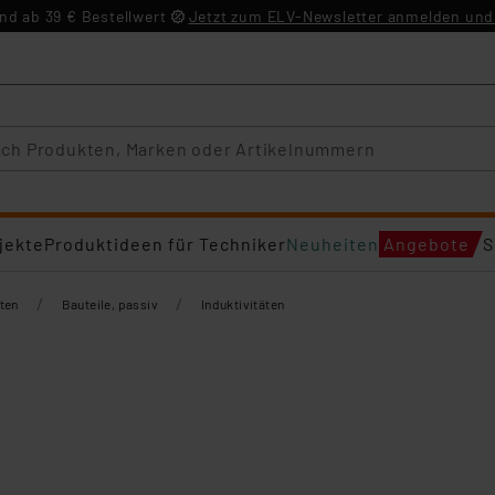
d ab 39 € Bestellwert
Jetzt zum ELV-Newsletter anmelden und 
jekte
Produktideen für Techniker
Neuheiten
Angebote
S
/
/
ten
Bauteile, passiv
Induktivitäten