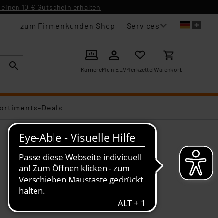
einen 10 € Gutschein erhalten
Services
zum Firmenkunden Shop
Karriere
Mein ELV
Merkzettel
Warenkorb
ortiments-Deals