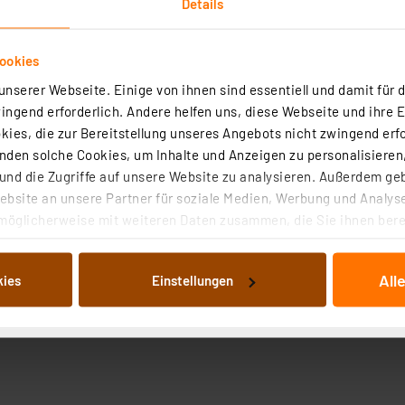
Details
ookies
nserer Webseite. Einige von ihnen sind essentiell und damit für d
ngend erforderlich. Andere helfen uns, diese Webseite und ihre 
ies, die zur Bereitstellung unseres Angebots nicht zwingend erfo
roduktsicherheit
den solche Cookies, um Inhalte und Anzeigen zu personalisieren,
nd die Zugriffe auf unsere Website zu analysieren. Außerdem ge
bsite an unsere Partner für soziale Medien, Werbung und Analyse
möglicherweise mit weiteren Daten zusammen, die Sie ihnen berei
 Dienste gesammelt haben. Indem Sie auf „Alle akzeptieren“ kli
von Informationen auf Ihrem gerät (§25 Abs.1 TTDSG) sowie der 
All
kies
Einstellungen
nachfolgend dargestellten bzw. die von Ihnen ausgewählten Verar
illierte Auflistung der einzelnen Cookies nach Zweck und Anbieter
ellungen“ abrufbar. Sie können die Verwendung nicht notwendiger
en. Ihre erteilte Zustimmung können Sie jederzeit unter dem Link
Die Rechtmäßigkeit der Speicherung, Abrufung und Weiterverarbei
zum Zeitpunkt des Widerrufs bleibt hiervon unberührt. Ihre Brow