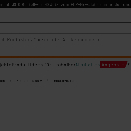
d ab 39 € Bestellwert
Jetzt zum ELV-Newsletter anmelden und 
jekte
Produktideen für Techniker
Neuheiten
Angebote
S
/
/
ten
Bauteile, passiv
Induktivitäten