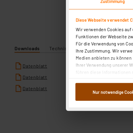
Zustimmung
Diese Webseite verwendet C
Wir verwenden Cookies auf u
Funktionen der Webseite zwi
Für die Verwendung von Cook
Downloads
Technische Daten
Angaben zur P
Ihre Zustimmung. Wir verwen
Medien anbieten zu können u
Ihrer Verwendung unserer We
Datenblatt
führen diese Informationen 
Datenblatt
im Rahmen Ihrer Nutzung der
dem Speichern und Abrufen 
Datenblatt
Nur notwendige Coo
Weiterverarbeitung für die 
Abs.1a DSG-VO) zu. Eine deta
Button „Ablehnen oder Einst
ganz oder teilweise zustimm
anpassen oder widerrufen. 
Auswertung und Analyse bis 