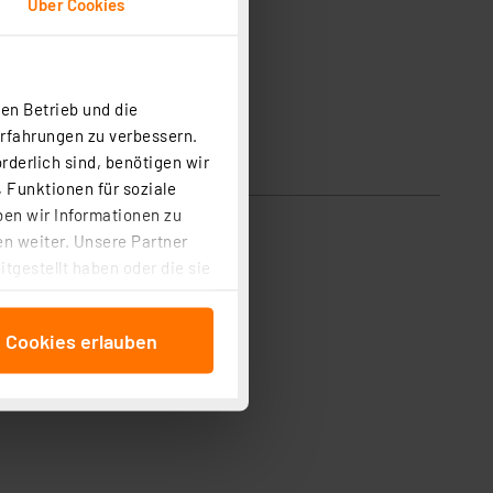
Über Cookies
en Betrieb und die
Erfahrungen zu verbessern.
rderlich sind, benötigen wir
 Funktionen für soziale
ben wir Informationen zu
n weiter. Unsere Partner
tgestellt haben oder die sie
cken, stimmen Sie sowohl
anschließenden
e Cookies erlauben
beitungszwecke (Art. 6
 ist durch Klick auf den
 Cookies ablehnen oder ihr
 „Cookie Einstellungen“
tung dieser Daten zur
ser-Einstellungen können