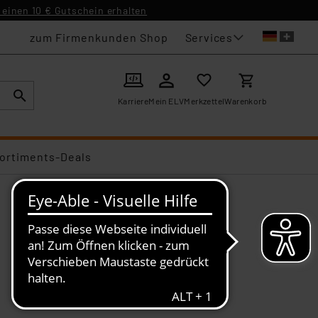
einen 10 € Gutschein erhalten
Services
zum Firmenkunden Shop
Karriere
Mein ELV
Merkzettel
Warenkorb
ortiments-Deals