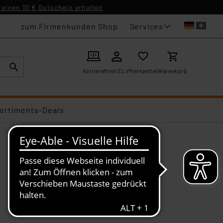
einen 10 € Gutschein erhalten
Services
zum Firmenkunden Shop
Karriere
Mein ELV
Merkzettel
Warenkorb
ortiments-Deals