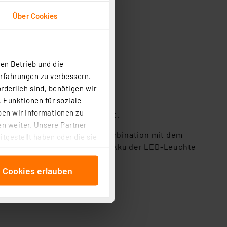
Über Cookies
el, Leuchte und 2. Solarpanel nicht enthalten
en Betrieb und die
Erfahrungen zu verbessern.
rderlich sind, benötigen wir
 Funktionen für soziale
ben wir Informationen zu
ohne Spezialwerkzeug erledigt.
n weiter. Unsere Partner
d ausgerichtet werden. In Kombination mit dem
tgestellt haben oder die sie
 einfach folgen. So wird der Akku der LED-Leuchte
cken, stimmen Sie sowohl
anschließenden
e Cookies erlauben
beitungszwecke (Art. 6
 ist durch Klick auf den
 Cookies ablehnen oder ihr
 „Cookie Einstellungen“
tung dieser Daten zur