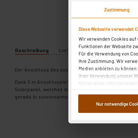
Zustimmung
Diese Webseite verwendet C
Wir verwenden Cookies auf u
Funktionen der Webseite zwi
Beschreibung
Lieferumfang
Downloads
Für die Verwendung von Cook
Ihre Zustimmung. Wir verwen
Medien anbieten zu können u
Der Anschluss des zusätzlichen Solarmoduls an die
Ihrer Verwendung unserer We
Dank 5 m Anschlussleitung kann das Solarpanel auc
führen diese Informationen 
Solarpanel, welches der Solar-LED-Leuchte bereits
im Rahmen Ihrer Nutzung der
gerade in sonnenarmen Zeiten besser aufgeladen 
dem Speichern und Abrufen 
Nur notwendige Coo
Weiterverarbeitung für die 
Abs.1a DSG-VO) zu. Eine deta
Button „Ablehnen oder Einst
ganz oder teilweise zustimm
anpassen oder widerrufen. 