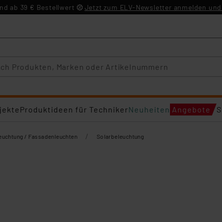
d ab 39 € Bestellwert
Jetzt zum ELV-Newsletter anmelden und 
jekte
Produktideen für Techniker
Neuheiten
Angebote
S
/
euchtung / Fassadenleuchten
Solarbeleuchtung