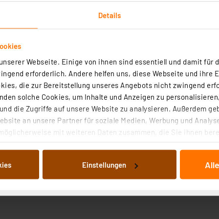
Details
Anwendungsbeispi
ookies
nserer Webseite. Einige von ihnen sind essentiell und damit für d
ngend erforderlich. Andere helfen uns, diese Webseite und ihre 
Technische Daten
ies, die zur Bereitstellung unseres Angebots nicht zwingend erfo
den solche Cookies, um Inhalte und Anzeigen zu personalisieren,
nd die Zugriffe auf unsere Website zu analysieren. Außerdem ge
 Leuchte ist mit dem mitgelieferten Zubehör schnell und 
bsite an unsere Partner für soziale Medien, Werbung und Analyse
h abseits der Leuchte und optimal zur Sonne montiert un
möglicherweise mit weiteren Daten zusammen, die Sie ihnen berei
 beiliegt, können Sie so dem Sonnenverlauf "um die Ecke"
 Dienste gesammelt haben. Indem Sie auf „Alle akzeptieren“ kli
für eine höhere Leuchtdauer nach Dämmerungseinbruch.
von Informationen auf Ihrem gerät (§25 Abs.1 TTDSG) sowie der 
All
kies
Einstellungen
nachfolgend dargestellten bzw. die von Ihnen ausgewählten Verar
illierte Auflistung der einzelnen Cookies nach Zweck und Anbieter
ellungen“ abrufbar. Sie können die Verwendung nicht notwendiger
en. Ihre erteilte Zustimmung können Sie jederzeit unter dem Link
Die Rechtmäßigkeit der Speicherung, Abrufung und Weiterverarbei