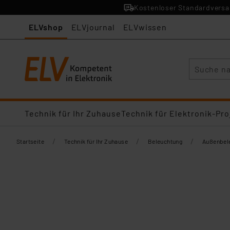
Kostenloser Standardversan
ELVshop
ELVjournal
ELVwissen
Suche
Technik für Ihr Zuhause
Technik für Elektronik-Pro
/
/
/
Startseite
Technik für Ihr Zuhause
Beleuchtung
Außenbel