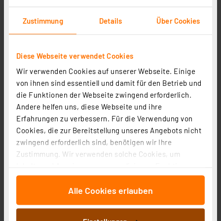
Zustimmung
Details
Über Cookies
Diese Webseite verwendet Cookies
ENOVALITE 18-W-LED-Feuchtraumwannenleuchte PRO,
Wir verwenden Cookies auf unserer Webseite. Einige
2070 lm, 115 lm/W, 4000 K, durchschleifbar, 65 cm
von ihnen sind essentiell und damit für den Betrieb und
die Funktionen der Webseite zwingend erforderlich.
Artikel-Nr. 253623
Andere helfen uns, diese Webseite und ihre
24,95 €
Erfahrungen zu verbessern. Für die Verwendung von
Statt
31,95 € **
Cookies, die zur Bereitstellung unseres Angebots nicht
inkl. MwSt.
zwingend erforderlich sind, benötigen wir Ihre
Produktdatenblatt
Informationen zu Versandkosten
Zustimmung. Wir verwenden solche Cookies, um
Inhalte und Anzeigen zu personalisieren, Funktionen
für soziale Medien anbieten zu können und die Zugriffe
Alle Cookies erlauben
auf unsere Website zu analysieren. Außerdem geben
wir Informationen zu Ihrer Verwendung unserer Website
an unsere Partner für soziale Medien, Werbung und