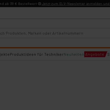
d ab 39 € Bestellwert
Jetzt zum ELV-Newsletter anmelden und 
jekte
Produktideen für Techniker
Neuheiten
Angebote
S