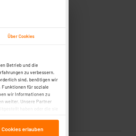
Über Cookies
en Betrieb und die
Erfahrungen zu verbessern.
rderlich sind, benötigen wir
 Funktionen für soziale
ben wir Informationen zu
n weiter. Unsere Partner
tgestellt haben oder die sie
cken, stimmen Sie sowohl
anschließenden
e Cookies erlauben
beitungszwecke (Art. 6