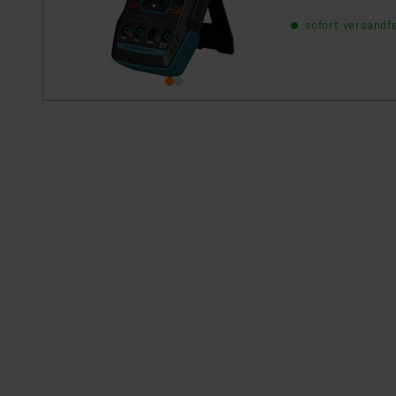
schnell per Scree
sofort versandfe
Temperaturmessun
einfach. Die per U
der Signalgenerato
robustem Gehäuse,
OMS01 jederzeit ei
ein zuverlässiges,