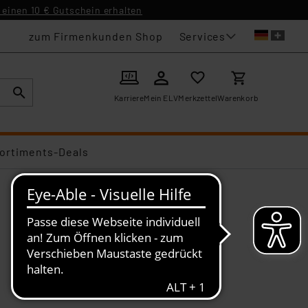
einen 10 € Gutschein erhalten
Services
zum Firmenkunden Shop
Karriere
Mein ELV
Merkzettel
Warenkorb
ortiments-Deals