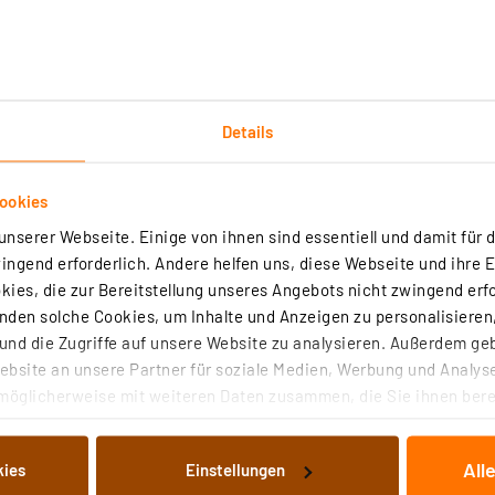
tet
pannung AC/DC, Widerstand und Durchgang
der Eingangsbuchse bei Strommessung
Details
esicherung
ookies
nserer Webseite. Einige von ihnen sind essentiell und damit für d
t beleuchtete Messumgebungen
ngend erforderlich. Andere helfen uns, diese Webseite und ihre 
e Test
ies, die zur Bereitstellung unseres Angebots nicht zwingend erfo
den solche Cookies, um Inhalte und Anzeigen zu personalisieren,
nd die Zugriffe auf unsere Website zu analysieren. Außerdem ge
ndikator
bsite an unsere Partner für soziale Medien, Werbung und Analyse
möglicherweise mit weiteren Daten zusammen, die Sie ihnen berei
 Dienste gesammelt haben. Indem Sie auf „Alle akzeptieren“ kli
von Informationen auf Ihrem gerät (§25 Abs.1 TTDSG) sowie der 
All
kies
Einstellungen
nachfolgend dargestellten bzw. die von Ihnen ausgewählten Verar