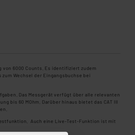
 von 6000 Counts. Es identifiziert zudem
s zum Wechsel der Eingangsbuchse bei
fgaben. Das Messgerät verfügt über alle relevanten
g bis 60 MOhm. Darüber hinaus bietet das CAT III
nen.
stfunktion. Auch eine Live-Test-Funktion ist mit