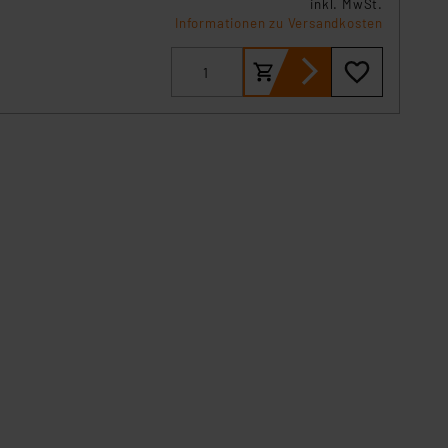
inkl. MwSt.
s- und
Informationen zu Versandkosten
rs
end
s
 die