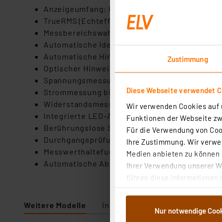
Anzeigeumfang: 6000 Counts Display, beleuch
TrueRMS (Echteffektivwertmessung)
Messbereichswahl: automatisch
Automatische Identifizierung der Messart: S
Automatische Hinweisfunktion zum Wechsel 
Zustimmung
Optischer Hinweis bei durchgebrannter Gerät
Spannungsmessung bis 600 V AC/DC
Diese Webseite verwendet C
Strommessung bis 600 mA AC/DC
Widerstandsmessung bis 60 MOhm
Wir verwenden Cookies auf u
Integrierte LED-Arbeitsleuchte für schlech
Funktionen der Webseite zwi
Berührungslose Spannungsprüfung (NCV), Liv
Für die Verwendung von Cook
Durchgangsprüfung und Diodentest
Ihre Zustimmung. Wir verwen
Messwerthaltefunktion (data hold)
Medien anbieten zu können u
Automatische Abschaltung und Low-Battery-I
Ihrer Verwendung unserer We
führen diese Informationen 
im Rahmen Ihrer Nutzung der
dem Speichern und Abrufen 
Weitere Modelle
In Fachbeitrag enthalten
Nur notwendige Coo
Weiterverarbeitung für die 