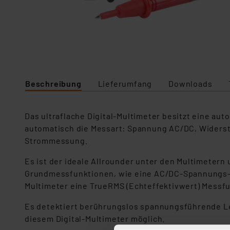
Beschreibung
Lieferumfang
Downloads
Das ultraflache Digital-Multimeter besitzt eine a
automatisch die Messart: Spannung AC/DC, Widers
Strommessung.
Es ist der ideale Allrounder unter den Multimetern
Grundmessfunktionen, wie eine AC/DC-Spannungs- u
Multimeter eine TrueRMS (Echteffektivwert) Messfu
Es detektiert berührungslos spannungsführende Lei
diesem Digital-Multimeter möglich.