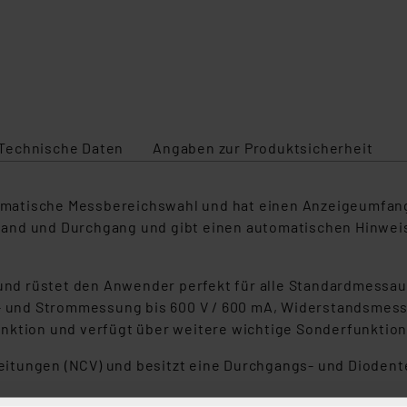
Technische Daten
Angaben zur Produktsicherheit
utomatische Messbereichswahl und hat einen Anzeigeumfang
tand und Durchgang und gibt einen automatischen Hinwei
 und rüstet den Anwender perfekt für alle Standardmessau
nd Strommessung bis 600 V / 600 mA, Widerstandsmessun
nktion und verfügt über weitere wichtige Sonderfunktio
tungen (NCV) und besitzt eine Durchgangs- und Diodente