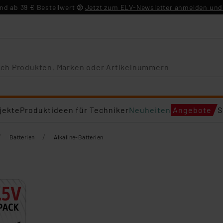
d ab 39 € Bestellwert
Jetzt zum ELV-Newsletter anmelden und 
jekte
Produktideen für Techniker
Neuheiten
Angebote
S
/
/
Batterien
Alkaline-Batterien