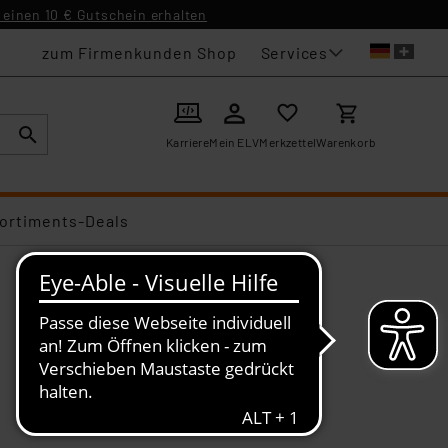
einen 10 € Gutschein erhalten
Services
zum Firmenkunden Shop
Karriere
Mein ELV
Merkzettel
Warenkorb
ortiments-Deals