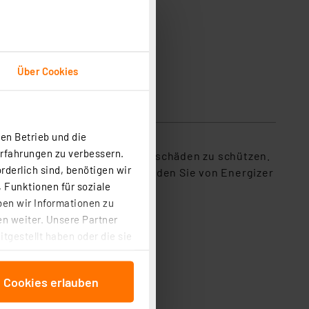
Über Cookies
en Betrieb und die
Erfahrungen zu verbessern.
lt, um Ihre Geräte vor Auslaufschäden zu schützen.
rderlich sind, benötigen wir
istung* und den Geräteschutz, den Sie von Energizer
 Funktionen für soziale
ben wir Informationen zu
n weiter. Unsere Partner
tgestellt haben oder die sie
cken, stimmen Sie sowohl
anschließenden
e Cookies erlauben
beitungszwecke (Art. 6
 ist durch Klick auf den