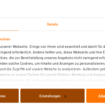
Details
Technische Daten
Angaben zur Produktsicherheit
ookies
nserer Webseite. Einige von ihnen sind essentiell und damit für d
ngend erforderlich. Andere helfen uns, diese Webseite und ihre 
te des täglichen Gebrauchs. Energizer Max wurde entwicke
ies, die zur Bereitstellung unseres Angebots nicht zwingend erfo
eras und andere hochwertige Geräte auf die langlebige Le
den solche Cookies, um Inhalte und Anzeigen zu personalisieren,
nd die Zugriffe auf unsere Website zu analysieren. Außerdem ge
reit, wenn Sie sie brauchen
bsite an unsere Partner für soziale Medien, Werbung und Analyse
tterie für zuverlässige und langlebige Leistung*
möglicherweise mit weiteren Daten zusammen, die Sie ihnen berei
 Dienste gesammelt haben. Indem Sie auf „Alle akzeptieren“ kli
von Informationen auf Ihrem gerät (§25 Abs.1 TTDSG) sowie der 
All
kies
Einstellungen
nachfolgend dargestellten bzw. die von Ihnen ausgewählten Verar
illierte Auflistung der einzelnen Cookies nach Zweck und Anbieter