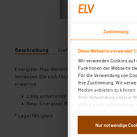
Zustimmung
Beschreibung
Lieferumfang
Downloads
Diese Webseite verwendet C
Wir verwenden Cookies auf u
Funktionen der Webseite zwi
Energizer-Max-Batterien eignen sich für alle Gerä
Für die Verwendung von Cook
Verlassen Sie sich für Ihre Spielzeuge, Digitalkam
Ihre Zustimmung. Wir verwen
erwarten
Medien anbieten zu können u
Lang anhaltende Energie: Jederzeit einsatzbe
Ihrer Verwendung unserer We
Neu: Energizer Max – unsere Premium-Alkali-Ba
führen diese Informationen 
im Rahmen Ihrer Nutzung der
* Lagerfähigkeit
dem Speichern und Abrufen 
Nur notwendige Coo
Weiterverarbeitung für die 
Abs.1a DSG-VO) zu. Eine deta