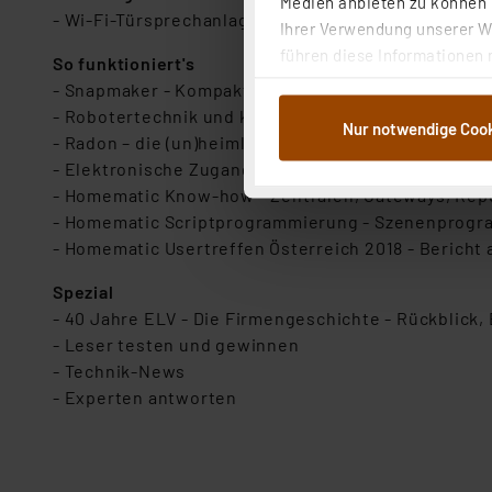
Medien anbieten zu können u
- Wi-Fi-Türsprechanlage Comelit
Ihrer Verwendung unserer We
führen diese Informationen 
So funktioniert's
im Rahmen Ihrer Nutzung der
- Snapmaker - Kompakte Multimaschine
dem Speichern und Abrufen 
- Robotertechnik und künstliche Intelligenz - Selb
Nur notwendige Coo
Weiterverarbeitung für die 
- Radon – die (un)heimliche Bedrohung - Vermeidun
Abs.1a DSG-VO) zu. Eine deta
- Elektronische Zugangssysteme - Von Fingerabdruc
Button „Ablehnen oder Einst
- Homematic Know-how - Zentralen, Gateways, Rep
ganz oder teilweise zustimm
- Homematic Scriptprogrammierung - Szenenprog
anpassen oder widerrufen. 
- Homematic Usertreffen Österreich 2018 - Bericht 
Auswertung und Analyse bis 
Spezial
dazu führen, dass die Einst
- 40 Jahre ELV - Die Firmengeschichte - Rückblick, 
- Leser testen und gewinnen
„Einige Drittanbieter verar
- Technik-News
dieser Drittanbieter umfasst
- Experten antworten
Nähere Infos zu diesen Drit
Für die USA besteht kein A
Datenschutz nach EU-Standa
Daten in Überwachungsprogr