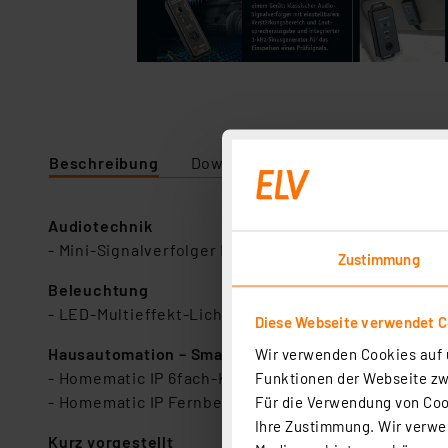
Beschreibung
Downloads
Audiotechnik
- Mini-Signalverfolger MSV2
Zustimmung
Beleuchtung
- LED-Multieffekt-Lichtorgel WS2812
Diese Webseite verwendet C
Hausautomation – Smart Home
Wir verwenden Cookies auf u
- Homematic IP 6fach-Kontakt-Interface HmIP-FCI6
Funktionen der Webseite zwi
- Homematic IP Fernbedienung HmIP-RCB1
Für die Verwendung von Cook
Ihre Zustimmung. Wir verwen
Kurz vorgestellt