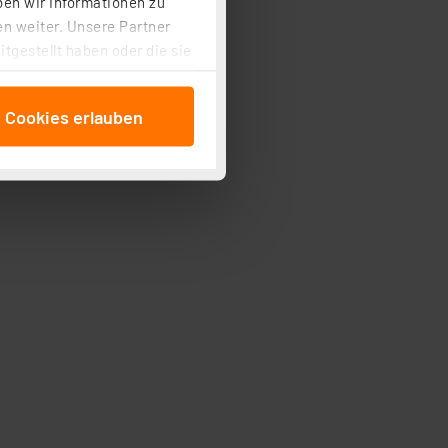
ben wir Informationen zu
n weiter. Unsere Partner
tgestellt haben oder die sie
cken, stimmen Sie sowohl
anschließenden
e Cookies erlauben
beitungszwecke (Art. 6
 ist durch Klick auf den
 Cookies ablehnen oder ihr
 „Cookie Einstellungen“
tung dieser Daten zur
ser-Einstellungen können
r erneut angezeigt wird.
Einbindung von Cookies
. 49 (1) lit. a DSGVO.
n der Datenschutzerklärung.
s Land mit unzureichendem
örden personenbezogene
r Europäer bestehen.