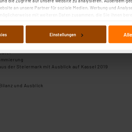
nd die Zugriffe auf unsere Website zu analysieren. Außerdem ge
bsite an unsere Partner für soziale Medien, Werbung und Analyse
möglicherweise mit weiteren Daten zusammen, die Sie ihnen berei
 Dienste gesammelt haben. Indem Sie auf „Alle akzeptieren“ kli
von Informationen auf Ihrem gerät (§25 Abs.1 TTDSG) sowie der 
stfahrender Roboter
All
kies
Einstellungen
nachfolgend dargestellten bzw. die von Ihnen ausgewählten Verar
g und Verringerung in der Atemluft
illierte Auflistung der einzelnen Cookies nach Zweck und Anbieter
k bis Iris-Scan
ellungen“ abrufbar. Sie können die Verwendung nicht notwendiger
eater
en. Ihre erteilte Zustimmung können Sie jederzeit unter dem Link
rammierung
Die Rechtmäßigkeit der Speicherung, Abrufung und Weiterverarbei
aus der Steiermark mit Ausblick auf Kassel 2019
zum Zeitpunkt des Widerrufs bleibt hiervon unberührt. Ihre Brow
ellungen nicht längerfristig gespeichert werden und dieses Banne
Bilanz und Ausblick
beiten personenbezogene Daten in den USA. Ihre Einwilligung zur 
 daher ggf. auch die Verarbeitung Ihrer Daten in den USA gemäß Art
tanbietern und zu der jeweiligen Datenübermittlung erhalten Sie i
ngemessenheitsbeschluss der EU. Dies bedeutet, dass die USA al
rds eingestuft wird. So besteht etwa das Risiko, dass US-Beh
ammen verarbeiten, ohne dass hiergegen Klagemöglichkeiten fü