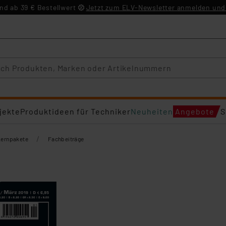
d ab 39 € Bestellwert
Jetzt zum ELV-Newsletter anmelden und 
jekte
Produktideen für Techniker
Neuheiten
Angebote
S
/
Lernpakete
Fachbeiträge