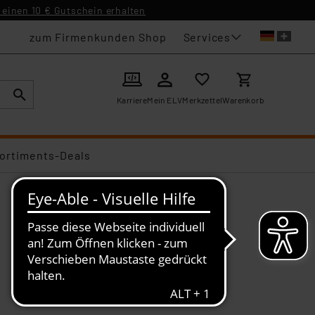
einen 10 € Gutschein erhalten
Services
zum Firmenkunden Shop
Karriere
Mein ELV
Merkzettel
Warenkorb
ortiments-Deals