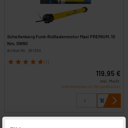
Schellenberg Funk-Rollladenmotor Maxi PREMIUM, 10
Nm, SW60
Artikel-Nr. 251250
1
2
3
4
5
(1)
119,95 €
inkl. MwSt.
Informationen zu Versandkosten