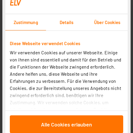
Zustimmung
Details
Über Cookies
Diese Webseite verwendet Cookies
Wir verwenden Cookies auf unserer Webseite. Einige
Schellenberg Funk-Rollladenmotor Maxi PREMIUM, 20
von ihnen sind essentiell und damit für den Betrieb und
Nm, SW60
die Funktionen der Webseite zwingend erforderlich.
Artikel-Nr. 251251
Andere helfen uns, diese Webseite und ihre
Erfahrungen zu verbessern. Für die Verwendung von
1
2
3
4
5
(1)
Cookies, die zur Bereitstellung unseres Angebots nicht
129,95 €
zwingend erforderlich sind, benötigen wir Ihre
Zustimmung. Wir verwenden solche Cookies, um
inkl. MwSt.
Informationen zu Versandkosten
Inhalte und Anzeigen zu personalisieren, Funktionen
für soziale Medien anbieten zu können und die Zugriffe
Alle Cookies erlauben
auf unsere Website zu analysieren. Außerdem geben
wir Informationen zu Ihrer Verwendung unserer Website